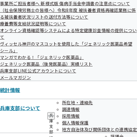
では、社内禁煙に取り組むことで企業にどのようなメリット
ュ
事業所ご担当者様へ 新様式版 傷病手当金申請書の注意点について
ー
があるのでしょうか？禁煙をされた従業員個人のQOL（生活
（社会保険労務士の皆様へ）令和8年度 被扶養者資格再確認業務に係
る被扶養者状況リストの送付方法等について
の質）の向上によって、事業所の生産性が向上することはも
療養費等支給状況証明等について
とより、喫煙による労働時間のロスの解消も大きなメリット
オンライン資格確認等システムによる特定健康診査情報の提供につい
です。
て
ある調査では喫煙者1人が時間中に喫煙することで、年間約
ヴィッセル神戸のマスコットを使用した「ジェネリック医薬品希望
シール」
31万円の労働時間のロスが生まれているとの報告もありま
マンガでわかる！「ジェネリック医薬品」
す。この調査を例に、仮に社内に喫煙者が20人いると、年間
ジェネリック医薬品（後発医薬品）実績リスト
で約620万円の労働時間のロスが生まれていることになりま
兵庫支部LINE公式アカウントについて
す。「喫煙は嗜好品なので、中々会社から従業員に禁煙は強
メールマガジン
制できない。」とお悩みの事業所さまもおられるかもしれま
統計情報
せんが、タバコを吸わない従業員への配慮も必要ですので、
まずは就業時間内の禁煙から始めてみませんか？
所在地・連絡先
兵庫支部について
調達情報
採用情報
兵
庫
個人情報保護
支
地方自治体及び関係団体との連携協定
部
評議会