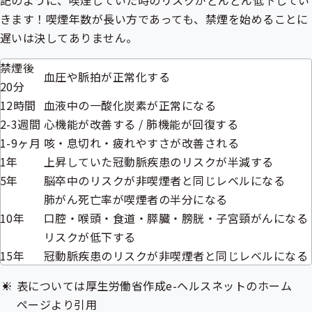
記のように、喫煙していた時のリスクがどんどん低下してい
きます！喫煙年数が長い方であっても、禁煙を始めることに
遅いは決してありません。
禁煙後
血圧や脈拍が正常化する
20分
12時間
血液中の一酸化炭素が正常になる
2-3週間
心機能が改善する / 肺機能が回復する
1-9ヶ月
咳・息切れ・疲れやすさが改善される
1年
上昇していた冠動脈疾患のリスクが半減する
5年
脳卒中のリスクが非喫煙者と同じレベルになる
肺がん死亡率が喫煙者の半分になる
10年
口腔・喉頭・食道・膵臓・膀胱・子宮頸がんになる
リスクが低下する
15年
冠動脈疾患のリスクが非喫煙者と同じレベルになる
表については厚生労働省作成e-ヘルスネットのホーム
ページより引用