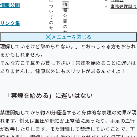
に
情報公開
情
事務処理誤り
つ
禁煙のメリット
報
い
公
て
開
リンク集
の
の
サ
「もう何十年も喫煙しているから、今さら辞めても肺が真っ
サ
ブ
黒だよ。」、「喫煙の害なんてこれまで散々聞いてきたし、
メニューを
閉じる
ブ
メ
メ
ニ
理解しているけど辞められない。」とおっしゃる方もおられ
ニ
ュ
るかもしれません。
ュ
ー
ー
そんな方こそ耳をお貸し下さい！禁煙を始めることに遅いは
ありませんし、健康以外にもメリットがあるんですよ！
「禁煙を始める」に遅いはない
禁煙開始してから約20分経過すると身体的な禁煙の効果が現
れます。例えば血圧や脈拍が正常値に戻ったり、手足の血行
が改善したりします。また継続して禁煙していくことで、下