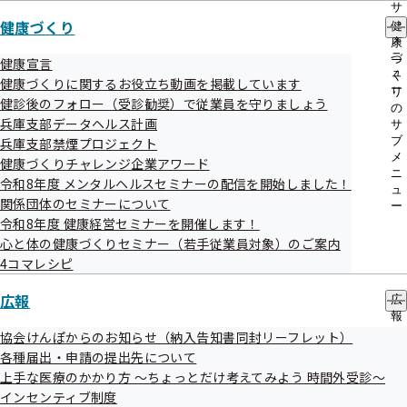
2003年に施行された健康増進法第25条において、受動喫煙
サ
健康づくり
ブ
健
の防止が施設管理者に義務付けられたことに伴い、公共交通
メ
康
機関の駅や停留所、学校や病院などの公共施設が相次いで全
ニ
づ
健康宣言
ュ
く
面禁煙となりました。
健康づくりに関するお役立ち動画を掲載しています
ー
り
健診後のフォロー（受診勧奨）で従業員を守りましょう
また、事業所においても例外ではありません。法律の施行を
の
兵庫支部データヘルス計画
サ
機に社内禁煙に取り組む事業所さまも増えているようです。
ブ
兵庫支部禁煙プロジェクト
メ
健康づくりチャレンジ企業アワード
ニ
令和8年度 メンタルヘルスセミナーの配信を開始しました！
ュ
健康増進法 第二十五条
関係団体のセミナーについて
ー
令和8年度 健康経営セミナーを開催します！
心と体の健康づくりセミナー（若手従業員対象）のご案内
学校、体育館、病院、劇場、観覧場、集会場、展示場、百
4コマレシピ
貨店、事務所、官公庁施設、飲食店その他の多数の者が利
用する施設を管理する者は、これらを利用する者について、
広報
広
報
受動喫煙（室内又はこれに準ずる環境において、他人のたば
の
協会けんぽからのお知らせ（納入告知書同封リーフレット）
この煙を吸わされることをいう。）を防止するために必要な
サ
各種届出・申請の提出先について
ブ
措置を講ずるように努めなければならない。
上手な医療のかかり方 ～ちょっとだけ考えてみよう 時間外受診～
メ
インセンティブ制度
ニ