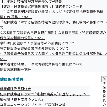
【ご家族】特定健診受診券再交付申請書
出
指
【健診・保健指導実施機関様向け】様式ダウンロード
先
導
一
「生活習慣病予防健診実施機関」および「特定保健指導業務委託機
の
覧
ご
関」の 募集について
の
案
「被保険者に対する店舗型特定保健指導業務」委託機関の募集につい
サ
内
協会けんぽ兵庫支部では禁煙に取り組むすべての方を応援し
て
ブ
の
ます！
メ
令和8年度 受診者の自己負担が無料となる特定健診・特定保健指導の
サ
ニ
ブ
個別契約機関の公募について
このページでは、禁煙を考えている方や社内禁煙に取り組む
ュ
メ
令和8年度 健康づくり業務等の外部委託について
事業所さまに向けた、お役立ち情報をお届けします。
ー
ニ
特定健診の受診勧奨業務の外部委託について
ュ
このページが皆さまの禁煙や受動喫煙の防止に少しでもご参
生活習慣病予防健診及び人間ドック健診利用勧奨に係る外部委託につ
ー
考になれば幸いです。
いて
事業者健診結果データ取得勧奨業務等の委託について
健診実施機関一覧等
健康保険委員
健
康
保
健康保険委員研修会
険
健康保険事務に役立つ“健康保険委員”に登録しましょう！
社内禁煙のススメ
委
広報紙「健保委員つうしん」
員
コミュニケーションサイト（健康保険委員）
の