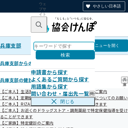
ウェ
やさしい日本語
ブサ
イト
全体
のナ
キーワードで探す
ビ
ゲー
ショ
兵庫支部
ン
兵庫支部
メニュー
を開く
検索
兵庫支部からのお知らせ
申請書から探す
兵庫支部禁煙プロジェクト
よくあるご質問から探す
兵庫支部の健診・保健指導のご案内
兵
用語集から探す
庫
支
【ご本人】生活習慣病予防健診・人間ドック健診のご案内
問い合わせ・届出先一覧
問
部
令和07年06月02日
【ご本人】定期健康診断（事業者健診）結果の提供についてのお願い
い
の
閉じる
【ご本人】RIZAPで特定保健指導を受けることができます
合
健
わ
【ご本人】お近くのドラッグストア・調剤薬局で特定保健指導を受け
診
せ
・
ることができます
・
保
【ご家族】特定健診のご案内
届
健