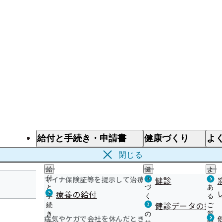
給付と手続き・申請書
健康づくり
よ
給付と手続き
健康づくり
よ
閉じる
給
健
よ
マイナ保険証等を提示して治療を受けるとき
付
康
健診
く
と
づ
あ
療養の給付
手
く
る
兵庫支部
健診データの提供
続
り
ご
き
の
質
病気やケガで会社を休んだとき