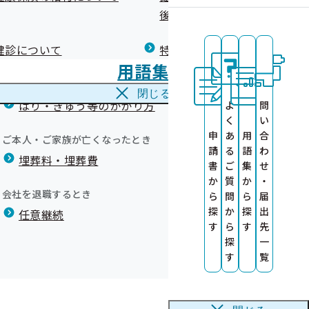
広報）
健康づくりコラム
後の健康保険）について
療養費
閉じる
内
健診について
特定保健指導について
海外で急な病気にかかり治療を受けたとき
いてのお願い
用語集
海外療養費
す
健指導を受ける
閉じる
！
はり・きゅう等のかかり方
よ
問
く
い
申
あ
用
合
ご本人・ご家族が亡くなったとき
請
る
語
わ
埋葬料・埋葬費
業務委託機関」
ト）
事務処理誤り
書
ご
集
せ
か
質
か
・
の募集について
間外受診～
会社を退職するとき
ら
問
ら
届
定保健指導の個
探
か
探
出
た！
任意継続
点について
す
ら
す
先
確認業務に係る
探
一
す
覧
内
外部委託につい
の提供について
医薬品希望シー