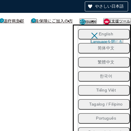
やさしい日本語
都道府県支部
船員保険にご加入の方
Language
閲覧支援ツール
English
Languageを閉じる
简体中文
繁體中文
한국어
Tiếng Việt
Tagalog / Filipino
Português