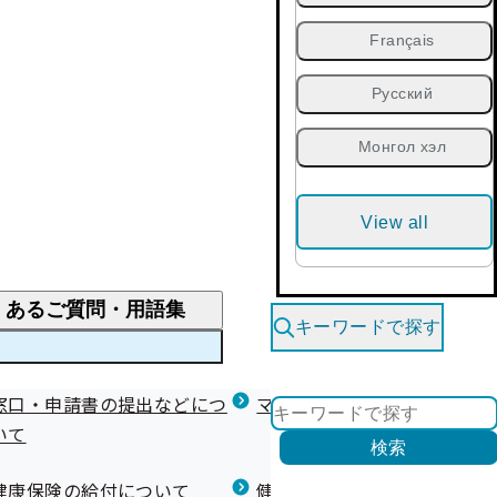
Français
Русский
Монгол хэл
View all
くあるご質問・用語集
キーワードで探す
くあるご質問
窓口・申請書の提出などにつ
医療費が高額になりそう・なったとき
健診を受けた後の健康づくり
マイナ保険証等関連について
いて
限度額適用認定・高額療養費・高額介護合算
検索
について
健康宣言（コラボヘルス）
健康保険の給付について
健康保険任意継続制度（退職
医療費の全額を負担したとき