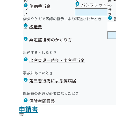
の
サ
問
兵庫支部からのお知らせ
パンフレット等（
傷病手当金
サ
ブ
の
ブ
メ
サ
【ご本人】生活習慣病予防健診・人間ドック健診のご案
メ
ニ
ブ
病気やケガで医師の指示により移送されたとき
兵庫支部の健診・保健指導のご案内
ニ
ュ
兵
メ
【ご本人】定期健康診断（事業者健診）結果の提供につ
情報公開
ュ
ー
庫
ニ
移送費
【ご本人】RIZAPで特定保健指導を受けることができま
ー
支
ュ
健康保険委員研修会
【ご本人】お近くのドラッグストア・調剤薬局で特定保
部
ー
健康保険委員
健
健康保険事務に役立つ“健康保険委員”に登録しましょう
ことができます
の
柔道整復師のかかり方
康
広報紙「健保委員つうしん」
健
【ご家族】特定健診のご案内
保
健康宣言
コミュニケーションサイト（健康保険委員）
診
【ご家族】特定健診受診券再交付申請書
険
健康づくり
健
健康づくりに関するお役立ち動画を掲載しています
出産する・したとき
・
委
【健診・保健指導実施機関様向け】様式ダウンロード
康
健診後のフォロー（受診勧奨）で従業員を守りましょう
保
員
出産育児一時金・出産手当金
づ
「生活習慣病予防健診実施機関」および「特定保健指導
協会けんぽからのお知らせ（納入告知書同封リーフレッ
評議会
健
兵庫支部データヘルス計画
の
く
広報
広
の 募集について
各種届出・申請の提出先について
指
サ
兵庫支部禁煙プロジェクト
り
報
導
「被保険者に対する店舗型特定保健指導業務」委託機関
上手な医療のかかり方 ～ちょっとだけ考えてみよう 時
ブ
事故にあったとき
の
健康づくりチャレンジ企業アワード
の
の
メ
令和8年度 受診者の自己負担が無料となる特定健診・特
インセンティブ制度
サ
令和8年度 メンタルヘルスセミナーの配信を開始しまし
サ
統計情報
第三者行為による傷病届
ご
ニ
ブ
別契約機関の公募について
事業所ご担当者様へ 新様式版 傷病手当金申請書の注意
ブ
案
関係団体のセミナーについて
ュ
メ
令和8年度 健康づくり業務等の外部委託について
メ
（社会保険労務士の皆様へ）令和8年度 被扶養者資格再
内
令和8年度 健康経営セミナーを開催します！
ー
所在地・連絡先
ニ
医療費の返還が必要になったとき
ニ
の
特定健診の受診勧奨業務の外部委託について
被扶養者状況リストの送付方法等について
兵庫支部について
兵
心と体の健康づくりセミナー（若手従業員対象）のご案
調達情報
ュ
ュ
サ
生活習慣病予防健診及び人間ドック健診利用勧奨に係る
療養費等支給状況証明等について
保険者間調整
庫
ー
4コマレシピ
採用情報
ー
ブ
支
て
オンライン資格確認等システムによる特定健康診査情報
協会けんぽTOP
都道府県支部
兵庫支部
情報公開
評議会
申請書
個人情報保護
メ
部
情報公開
情
事業者健診結果データ取得勧奨業務等の委託について
連絡先・アクセス
ヴィッセル神戸のマスコットを使用した「ジェネリック
事務処理誤り
ニ
地方自治体及び関係団体との連携協定
に
報