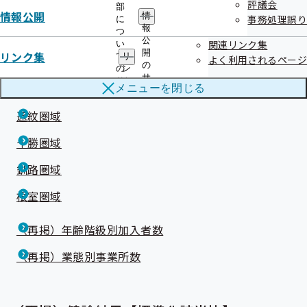
評議会
富良野圏域
部
情報公開
情
事務処理誤り
に
報
つ
留萌圏域
公
関連リンク集
い
開
リンク集
て
リ
よく利用されるページ
宗谷圏域
の
の
ン
サ
サ
ク
北網圏域
メニューを
閉じる
ブ
ブ
集
メ
メ
の
遠紋圏域
ニ
ニ
サ
ュ
ュ
ブ
ー
十勝圏域
ー
メ
ニ
釧路圏域
ュ
ー
根室圏域
（再掲）年齢階級別加入者数
（再掲）業態別事業所数