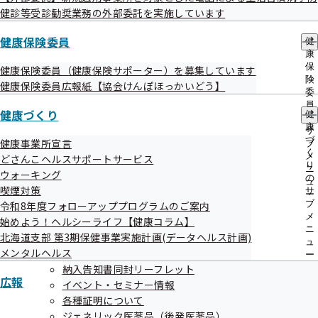
全国の状況（医薬品使用状況）はこちらからご覧いただ
健診等受診勧奨業務の外部委託を実施しています
けます。
健康保険委員
健
康
保
健康保険委員（健康保険サポーター）を募集しています
険
健康保険委員広報紙【協会けんぽほっかいどう】
委
員
健康づくり
健
の
康
サ
北海道支部加入者の各種データ
づ
健康事業所宣言
ブ
く
メ
どさんこヘルスサポートサービス
り
ニ
ウォーキング
の
ュ
全体版【2026年3月作成】
喫煙対策
サ
ー
ブ
令和8年度フォローアッププログラムのご案内
メ
始めよう！ヘルシーライフ【健康コラム】
ニ
北海道支部 第3期保健事業実施計画(データヘルス計画)
（再掲）医療圏域毎のデータ
ュ
メンタルヘルス
ー
納入告知書同封リーフレット
広報
南渡島圏域
イベント・セミナー情報
各種証明について
南檜山圏域
ジェネリック医薬品（後発医薬品）