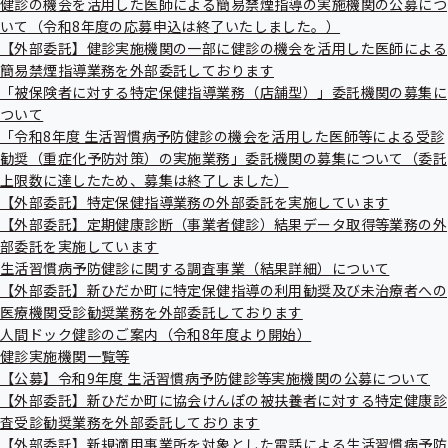
健診の機会を活用した医師による簡易禁煙指導の実施機関の公募につ
出
健
いて（令和8年度の応募申込は終了いたしました。）
先
指
一
適用状況等の推移
【外部委託】健診実施機関の一部に健診の機会を活用した医師による
導
覧
の
簡易禁煙指導業務を外部委託しております
の
ご
「被保険者に対する特定保健指導業務（店舗型）」委託機関の募集に
サ
案
令和8年3月までの適用状況等
ついて
ブ
内
メ
「令和8年度 生活習慣病予防健診の機会を活用した医師等による受診
の
ニ
サ
勧奨（重症化予防対策）の実施業務」委託機関の募集について（委託
全国の状況（協会けんぽ月報）はこちらからご覧いただ
ュ
ブ
上限数に達したため、募集は終了しました）
けます。
ー
メ
【外部委託】特定保健指導業務の外部委託を実施しています
ニ
【外部委託】定期健康診断（事業者健診）結果データ取得等業務の外
ュ
部委託を実施しています
ー
生活習慣病予防健診に関する調査事業（結果詳細）について
【外部委託】新ひだか町に特定保健指導の利用勧奨及び未治療者への
医療機関受診勧奨業務を外部委託しております
人間ドック健診のご案内（令和8年度より開始）
ジェネリック医薬品使用割合の推移
健診実施機関一覧等
【公募】令和9年度 生活習慣病予防健診等実施機関の公募について
【外部委託】新ひだか町に協会けんぽの被扶養者に対する特定健康診
令和8年2月までの使用割合（数量）の推移
査受診勧奨業務を外部委託しております
【外部委託】新規適用事業所を対象とした電話による生活習慣病予防