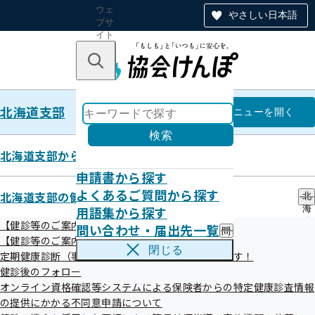
ウェ
やさしい日本語
ブサ
イト
全体
のナ
キーワードで探す
ビ
ゲー
ショ
北海道支部
ン
北海道支部
メニュー
を開く
検索
北海道支部からのお知らせ
申請書から探す
統計情報
よくあるご質問から探す
北海道支部の健診・保健指導のご案内
北
用語集から探す
海
道
【健診等のご案内】ご本人（被保険者）さま
問い合わせ・届出先一覧
問
支
令和08年07月21日
【健診等のご案内】ご家族（被扶養者）さま
い
部
閉じる
定期健康診断（事業者健診）の結果をご提供願います！
合
の
わ
健診後のフォロー
健
せ
診
オンライン資格確認等システムによる保険者からの特定健康診査情報
・
・
の提供にかかる不同意申請について
届
保