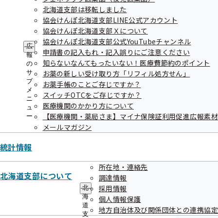
北海道支部は移転しました
北渡島檜山圏域
協会けんぽ北海道支部LINE公式アカウント
協会けんぽ北海道支部Ｘについて
札幌圏域
協会けんぽ北海道支部公式YouTubeチャンネル
広
申請書の記入もれ・記入誤りにご注意ください
後志圏域
報
知らないなんてもったいない！医療費節約のポイント
の
南空知圏域
サ
お薬の新しい受け取り方「リフィル処方せん」
ブ
お薬手帳のことご存じですか？
中空知圏域
メ
スイッチOTCをご存じですか？
ニ
医療機関のかかり方について
ュ
北空知圏域
【医療機関・薬局さま】マイナ保険証利用促進広報素
ー
メールマガジン
西胆振圏域
統計情報
東胆振圏域
日高圏域
所在地・連絡先
北海道支部について
調達情報
上川中部圏域
採用情報
北
海
個人情報保護
上川北部圏域
道
地方自治体及び関係団体との連携協定
支