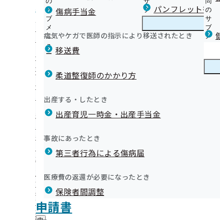
の
サ
問
北海道支部からのお知らせ
パンフレット等（
傷病手当金
サ
ブ
の
ブ
メ
サ
【健診等のご案内】ご本人（被保険者）さま
メ
ニ
ブ
病気やケガで医師の指示により移送されたとき
北海道支部の健診・保健指導のご案内
ニ
ュ
北
メ
【健診等のご案内】ご家族（被扶養者）さま
7年11月
ュ
ー
海
ニ
移送費
定期健康診断（事業者健診）の結果をご提供願います！
ー
道
ュ
健康保険委員（健康保険サポーター）を募集しています
健診後のフォロー
支
ー
健康保険委員
健
健康保険委員広報紙【協会けんぽほっかいどう】
オンライン資格確認等システムによる保険者からの特定健
部
柔道整復師のかかり方
康
の
提供にかかる不同意申請について
保
健康事業所宣言
健
健診の機会を活用した医師による簡易禁煙指導の実施機関
険
健康づくり
健
どさんこヘルスサポートサービス
出産する・したとき
診
委
て（令和8年度の応募申込は終了いたしました。）
康
ウォーキング
・
員
出産育児一時金・出産手当金
づ
【外部委託】健診実施機関の一部に健診の機会を活用した
納入告知書同封リーフレット
保
喫煙対策
の
く
広報
広
易禁煙指導業務を外部委託しております
イベント・セミナー情報
健
サ
令和8年度フォローアッププログラムのご案内
り
報
指
「被保険者に対する特定保健指導業務（店舗型）」委託機
各種証明について
ブ
事故にあったとき
の
始めよう！ヘルシーライフ【健康コラム】
の
導
メ
いて
ジェネリック医薬品（後発医薬品）
サ
北海道支部 第3期保健事業実施計画(データヘルス計画)
サ
統計情報
第三者行為による傷病届
の
ニ
ブ
「令和8年度 生活習慣病予防健診の機会を活用した医師等
北海道支部は移転しました
ブ
ご
メンタルヘルス
ュ
メ
奨（重症化予防対策）の実施業務」委託機関の募集につい
メ
協会けんぽ北海道支部LINE公式アカウント
案
ー
所在地・連絡先
令和07年11月28日
ニ
医療費の返還が必要になったとき
ニ
内
数に達したため、募集は終了しました）
協会けんぽ北海道支部Ｘについて
北海道支部について
北
調達情報
ュ
ュ
の
【外部委託】特定保健指導業務の外部委託を実施していま
協会けんぽ北海道支部公式YouTubeチャンネル
保険者間調整
海
ー
採用情報
ー
サ
道
【外部委託】定期健康診断（事業者健診）結果データ取得
申請書の記入もれ・記入誤りにご注意ください
評議会
申請書
個人情報保護
ブ
第138回全国健康保険協会運営委員
支
情報公開
情
委託を実施しています
知らないなんてもったいない！医療費節約のポイント
事務処理誤り
メ
地方自治体及び関係団体との連携協定
部
報