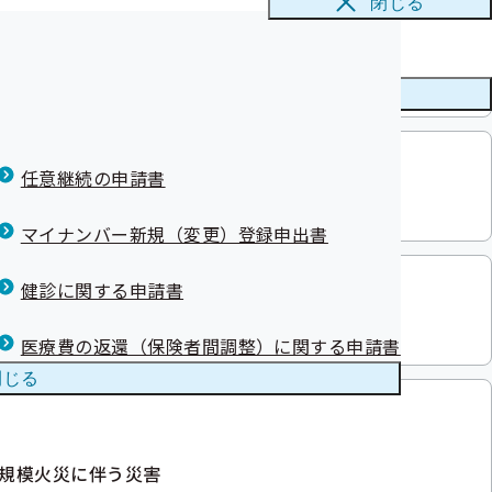
閉じる
て
治療者への医
ニューを
閉じる
ただく前に確認をお願いいたします
について
特定健康診査
任意継続の申請書
ぽほっかいどう】
マイナンバー新規（変更）登録申出書
健診に関する申請書
医療費の返還（保険者間調整）に関する申請書
新しました
閉じる
大規模火災に伴う災害