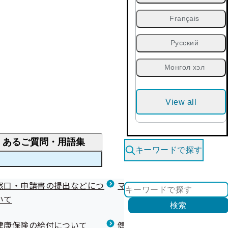
Français
Русский
Монгол хэл
View all
くあるご質問・用語集
キーワードで探す
くあるご質問
窓口・申請書の提出などにつ
医療費が高額になりそう・なったとき
健診を受けた後の健康づくり
マイナ保険証等関連について
いて
限度額適用認定・高額療養費・高額介護合算
検索
について
健康宣言（コラボヘルス）
健康保険の給付について
健康保険任意継続制度（退職
医療費の全額を負担したとき