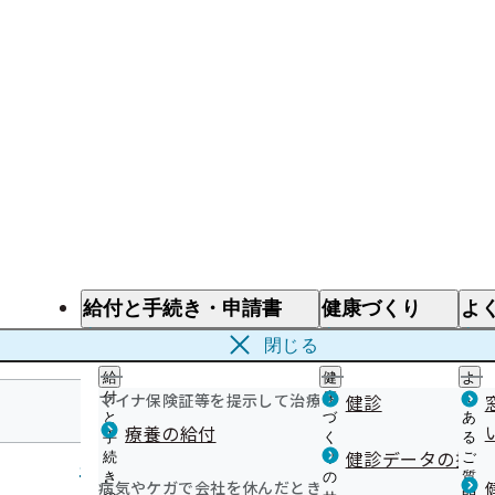
給付と手続き・申請書
健康づくり
よ
給付と手続き
健康づくり
よ
閉じる
給
健
よ
マイナ保険証等を提示して治療を受けるとき
付
康
健診
く
と
づ
あ
療養の給付
手
く
る
北海道支部
健診データの提供
続
り
ご
き
の
質
病気やケガで会社を休んだとき