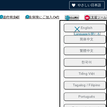
やさしい日本語
都道府県支部
船員保険にご加入の方
Language
閲覧支援ツール
English
Languageを閉じる
简体中文
繁體中文
한국어
Tiếng Việt
Tagalog / Filipino
Português