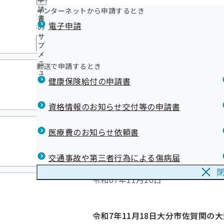
申
生活習慣病予防健診に関する調査事業（結果詳細）につい
お薬の新しい受け取り方「リフィル処方せん」
ニ
に
令和07年11月27日
公
インターネットから申請するとき
請
関連リンク集
ュ
【外部委託】新ひだか町に特定保健指導の利用勧奨及び未
お薬手帳のことご存じですか？
つ
開
リンク集
書
リ
ー
よく利用されるページ
療機関受診勧奨業務を外部委託しております
電子申請
い
スイッチOTCをご存じですか？
の
の
ン
て
人間ドック健診のご案内（令和8年度より開始）
医療機関のかかり方について
サ
サ
ク
の
メ
協会けんぽマイナンバー専用ダイヤルにお電話い
ブ
健診実施機関一覧等
ブ
【医療機関・薬局さま】マイナ保険証利用促進広報素材
集
サ
メ
メ
の
【公募】令和9年度 生活習慣病予防健診等実施機関の公募
メールマガジン
ブ
ニ
ニ
令和07年11月26日
サ
郵送で申請するとき
【外部委託】新ひだか町に協会けんぽの被扶養者に対する
メ
ュ
ュ
ブ
ニ
受診勧奨業務を外部委託しております
健康保険給付の申請書
ー
ー
メ
ュ
ニ
ー
健康保険委員広報紙【協会けん
ュ
資格情報のお知らせ交付等の申請書
ー
令和07年11月25日
医療費のお知らせ依頼書
交通事故や第三者行為による傷病届
集団健診のお知らせを更
令和07年11月20日
令和7年11月18日大分市佐賀関の