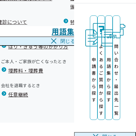
広報）
健康づくりコラム
後の健康保険）について
療養費
閉じる
健診について
特定保健指導について
海外で急な病気にかかり治療を受けたとき
用語集
海外療養費
閉じる
康診査情報の
はり・きゅう等のかかり方
よ
問
く
い
の公募につい
申
あ
用
合
ご本人・ご家族が亡くなったとき
請
る
語
わ
埋葬料・埋葬費
医師による簡
書
ご
集
せ
か
質
か
・
関の募集につ
会社を退職するとき
ら
問
ら
届
探
か
探
出
任意継続
による受診勧
す
ら
す
先
て（委託上限
探
一
す
覧
す
等業務の外部
会の資料を掲載しました