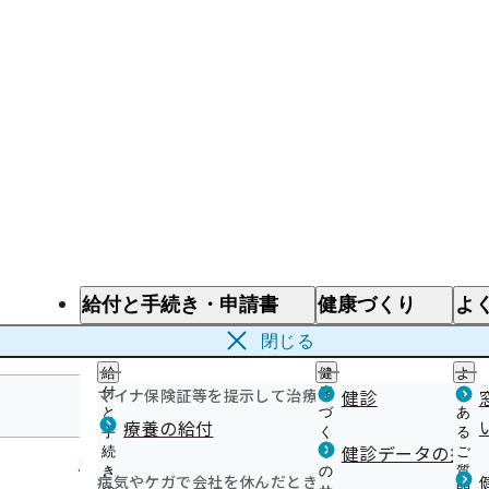
給付と手続き・申請書
健康づくり
よ
給付と手続き
健康づくり
よ
閉じる
給
健
よ
マイナ保険証等を提示して治療を受けるとき
付
康
健診
く
と
づ
あ
療養の給付
手
く
る
北海道支部
健診データの提供
続
り
ご
き
の
質
病気やケガで会社を休んだとき