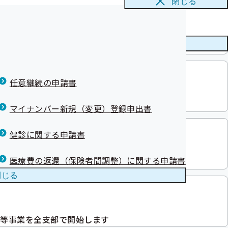
閉じる
て
治療者への医
ニューを
閉じる
ました
について
特定健康診査
任意継続の申請書
を開催しました
マイナンバー新規（変更）登録申出書
健診に関する申請書
医療費の返還（保険者間調整）に関する申請書
しました
閉じる
進等事業を全支部で開始します