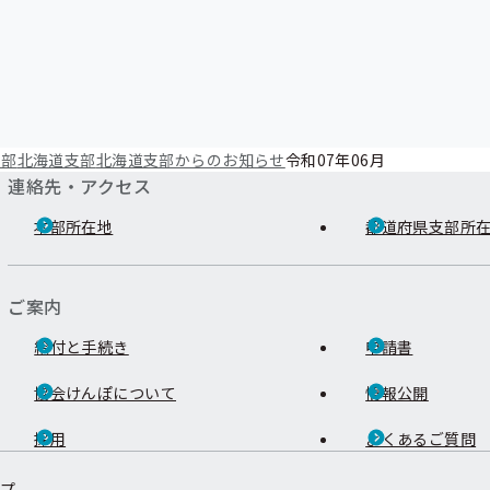
支部
北海道支部
北海道支部からのお知らせ
令和07年06月
連絡先・アクセス
本部所在地
都道府県支部所
ご案内
給付と手続き
申請書
協会けんぽについて
情報公開
採用
よくあるご質問
ップ