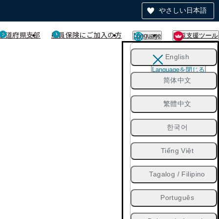
やさしい日本語
都道府県支部
船員保険にご加入の方
Language
閲覧支援ツール
English
Languageを閉じる
简体中文
繁體中文
한국어
Tiếng Việt
Tagalog / Filipino
Português