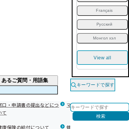
Français
Русский
Монгол хэл
View all
くあるご質問・用語集
キーワードで探す
くあるご質問
窓口・申請書の提出などにつ
医療費が高額になりそう・なったとき
健診を受けた後の健康づくり
マイナ保険証等関連について
いて
限度額適用認定・高額療養費・高額介護合算
検索
について
健康宣言（コラボヘルス）
健康保険の給付について
健康保険任意継続制度（退職
医療費の全額を負担したとき