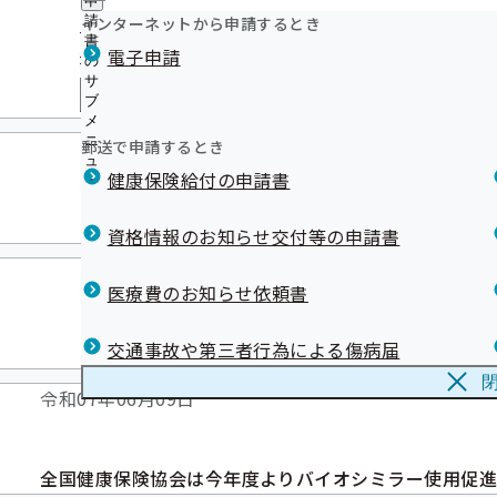
申
生活習慣病予防健診に関する調査事業（結果詳細）につい
お薬の新しい受け取り方「リフィル処方せん」
ニ
に
令和07年06月20日
公
インターネットから申請するとき
請
関連リンク集
ュ
【外部委託】新ひだか町に特定保健指導の利用勧奨及び未
お薬手帳のことご存じですか？
つ
開
リンク集
書
リ
ー
よく利用されるページ
療機関受診勧奨業務を外部委託しております
電子申請
い
スイッチOTCをご存じですか？
の
の
ン
て
人間ドック健診のご案内（令和8年度より開始）
医療機関のかかり方について
サ
サ
ク
の
メ
集団健診のお知らせを更新し
ブ
健診実施機関一覧等
ブ
【医療機関・薬局さま】マイナ保険証利用促進広報素材
集
サ
メ
メ
の
【公募】令和9年度 生活習慣病予防健診等実施機関の公募
メールマガジン
ブ
ニ
ニ
令和07年06月19日
サ
郵送で申請するとき
【外部委託】新ひだか町に協会けんぽの被扶養者に対する
メ
ュ
ュ
ブ
ニ
受診勧奨業務を外部委託しております
健康保険給付の申請書
ー
ー
メ
ュ
ニ
ー
第11回協会けんぽ調査研究フォーラム
ュ
資格情報のお知らせ交付等の申請書
ー
令和07年06月13日
医療費のお知らせ依頼書
交通事故や第三者行為による傷病届
納入告知書同封リーフレットを掲載
令和07年06月09日
全国健康保険協会は今年度よりバイオシミラー使用促