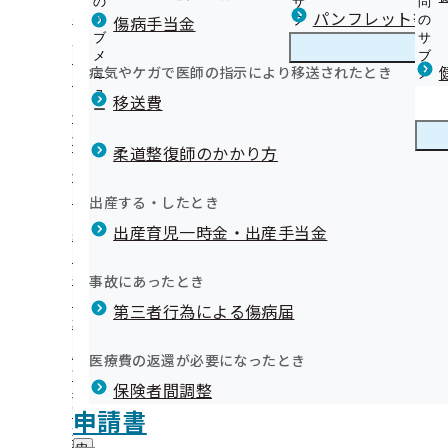
の
サ
問
北海道支部からのお知らせ
パンフレット等（
傷病手当金
サ
ブ
の
ブ
メ
サ
【健診等のご案内】ご本人（被保険者）さま
メ
ニ
ブ
病気やケガで医師の指示により移送されたとき
北海道支部の健診・保健指導のご案内
ニ
ュ
北
メ
【健診等のご案内】ご家族（被扶養者）さま
6月
ュ
ー
海
ニ
移送費
定期健康診断（事業者健診）の結果をご提供願います！
ー
道
ュ
健康保険委員（健康保険サポーター）を募集しています
健診後のフォロー
支
ー
健康保険委員
健
健康保険委員広報紙【協会けんぽほっかいどう】
オンライン資格確認等システムによる保険者からの特定健
部
柔道整復師のかかり方
康
の
提供にかかる不同意申請について
保
健康事業所宣言
健
健診の機会を活用した医師による簡易禁煙指導の実施機関
険
健康づくり
健
どさんこヘルスサポートサービス
出産する・したとき
診
委
て（令和8年度の応募申込は終了いたしました。）
康
ウォーキング
・
員
出産育児一時金・出産手当金
づ
【外部委託】健診実施機関の一部に健診の機会を活用した
納入告知書同封リーフレット
保
喫煙対策
の
く
広報
広
易禁煙指導業務を外部委託しております
イベント・セミナー情報
健
サ
令和8年度フォローアッププログラムのご案内
り
報
指
「被保険者に対する特定保健指導業務（店舗型）」委託機
各種証明について
ブ
事故にあったとき
の
始めよう！ヘルシーライフ【健康コラム】
の
導
メ
いて
ジェネリック医薬品（後発医薬品）
サ
北海道支部 第3期保健事業実施計画(データヘルス計画)
サ
統計情報
第三者行為による傷病届
の
ニ
ブ
「令和8年度 生活習慣病予防健診の機会を活用した医師等
北海道支部は移転しました
ブ
ご
メンタルヘルス
ュ
メ
奨（重症化予防対策）の実施業務」委託機関の募集につい
メ
協会けんぽ北海道支部LINE公式アカウント
案
ー
所在地・連絡先
令和07年06月26日
ニ
医療費の返還が必要になったとき
ニ
内
数に達したため、募集は終了しました）
協会けんぽ北海道支部Ｘについて
北海道支部について
北
調達情報
ュ
ュ
の
【外部委託】特定保健指導業務の外部委託を実施していま
協会けんぽ北海道支部公式YouTubeチャンネル
保険者間調整
海
ー
採用情報
ー
サ
道
【外部委託】定期健康診断（事業者健診）結果データ取得
申請書の記入もれ・記入誤りにご注意ください
評議会
申請書
個人情報保護
ブ
協会けんぽほっかいどう(広報紙)を
支
情報公開
情
委託を実施しています
知らないなんてもったいない！医療費節約のポイント
事務処理誤り
メ
地方自治体及び関係団体との連携協定
部
報