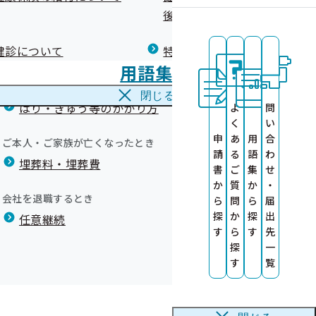
広報）
健康づくりコラム
後の健康保険）について
療養費
閉じる
健診について
特定保健指導について
海外で急な病気にかかり治療を受けたとき
用語集
海外療養費
閉じる
康診査情報の
はり・きゅう等のかかり方
よ
問
く
い
の公募につい
申
あ
用
合
ご本人・ご家族が亡くなったとき
請
る
語
わ
埋葬料・埋葬費
医師による簡
書
ご
集
せ
か
質
か
・
関の募集につ
会社を退職するとき
ら
問
ら
届
探
か
探
出
任意継続
による受診勧
す
ら
す
先
て（委託上限
探
一
す
覧
す
等業務の外部
掲載しました