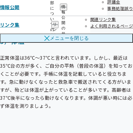
評議会
部
情報公開
情
事務処理誤り
に
報
つ
公
関連リンク集
い
開
リンク集
て
リ
よく利用されるページ
の
の
ン
サ
サ
ク
メニューを
閉じる
3）体温
ブ
ブ
集
メ
メ
の
ニ
ニ
サ
ュ
正常体温は36℃～37℃と言われています。しかし、最近は
ュ
ブ
ー
ー
メ
35℃台の方が多く、ご自分の平熱（普段の体温）を知ってお
ニ
くことが必要です。手帳に体温を記載していると役立ちま
ュ
ー
す。急に動けなくなったと救急車で搬送されてくる方がいま
すが、殆どは体温が上がっていることが多いです。高齢者は
37℃後半になったら動けなくなります。体調が悪い時には必
ず体温を測りましょう。