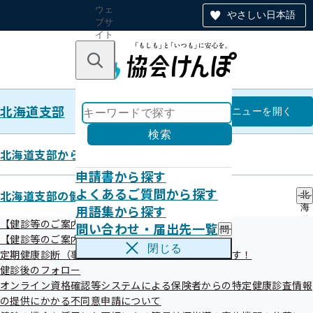
ウェ
やさしい日本語
ブサ
イト
全体
のナ
キーワードで探す
ビ
ゲー
ショ
北海道支部
ン
北海道支部
メニュー
を開く
検索
北海道支部からのお知らせ
申請書から探す
2025年10月 北海道医師会「自分
よくあるご質問から探す
北海道支部の健診・保健指導のご案内
北
用語集から探す
海
の身体を知りましょう」
道
【健診等のご案内】ご本人（被保険者）さま
問い合わせ・届出先一覧
問
支
【健診等のご案内】ご家族（被扶養者）さま
い
部
閉じる
定期健康診断（事業者健診）の結果をご提供願います！
合
の
令和07年10月01日
わ
健診後のフォロー
健
せ
診
オンライン資格確認等システムによる保険者からの特定健康診査情報
我々医療職は、患者さんの状態を知る場合、基本的な情報を
・
・
の提供にかかる不同意申請について
届
保
得ることから始まります。それはバイタルサインと言って、