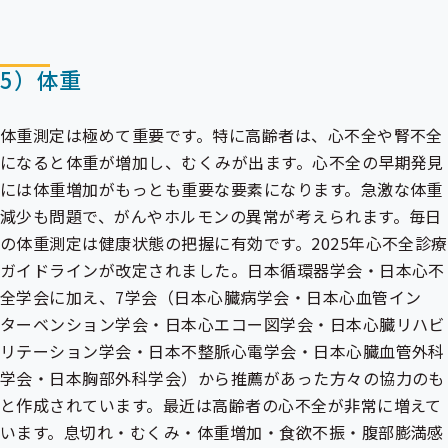
5）体重
体重測定は極めて重要です。特に高齢者は、心不全や腎不全
になると体重が増加し、むくみが出ます。心不全の早期発見
には体重増加がもっとも重要な要素になります。急激な体重
減少も問題で、がんやホルモンの異常が考えられます。毎日
の体重測定は健康状態の把握に有効です。2025年心不全診療
ガイドラインが改定されました。日本循環器学会・日本心不
全学会に加え、7学会（日本心臓病学会・日本心血管イン
ターベンション学会・日本心エコー図学会・日本心臓リハビ
リテーション学会・日本不整脈心電学会・日本心臓血管外科
学会・日本胸部外科学会）から推薦があった方々の協力のも
と作成されています。最近は高齢者の心不全が非常に増えて
います。息切れ・むくみ・体重増加・食欲不振・腹部膨満感