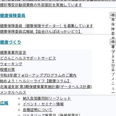
健診等受診勧奨業務の外部委託を実施しています
自動血圧計を使用します。測定方法は腕で測定するもの、手
健康保険委員
健
首で測定するもの、指先で測定するものがありますが、腕
康
（肘）で測定するのが一般的です。心臓と同じ高さで測定し
保
健康保険委員（健康保険サポーター）を募集しています
険
ます。朝・寝る前が推奨されていますが、朝のみ、寝る前の
健康保険委員広報紙【協会けんぽほっかいどう】
委
みでも良いです。測定の習慣を付けましょう。朝は、起床後
員
健康づくり
健
の
1時間以内で、排尿後、薬を飲む前、食事の前、1～2分安静
康
サ
にしたのちに測定します。腕の末端に近くなるほど、血圧が
づ
健康事業所宣言
ブ
く
メ
どさんこヘルスサポートサービス
高くでますので、注意が必要です。お話をしていると血圧が
り
ニ
ウォーキング
上がるので、静かな状態で、話をしないで測定します。正常
の
ュ
喫煙対策
サ
ー
値は上が135mmHg未満、下が85mmHg未満となっていま
ブ
令和8年度フォローアッププログラムのご案内
すが、2025年日本高血圧学会が最新の治療のガイドライン
メ
始めよう！ヘルシーライフ【健康コラム】
ニ
を公表し、75歳未満の方は、最高血圧が140mmHg以上、最
北海道支部 第3期保健事業実施計画(データヘルス計画)
ュ
メンタルヘルス
低血圧が90mmHg以上を高血圧症とし、75歳以上の方は、
ー
納入告知書同封リーフレット
血圧の目標を最高血圧が130未満、最低血圧が80未満として
広報
イベント・セミナー情報
おります。かかりつけの先生がいましたら、よく相談をして
各種証明について
下さい。
ジェネリック医薬品（後発医薬品）