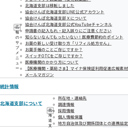
北海道支部は移転しました
協会けんぽ北海道支部LINE公式アカウント
協会けんぽ北海道支部Ｘについて
協会けんぽ北海道支部公式YouTubeチャンネル
広
申請書の記入もれ・記入誤りにご注意ください
報
知らないなんてもったいない！医療費節約のポイント
の
2）脈拍
サ
お薬の新しい受け取り方「リフィル処方せん」
ブ
お薬手帳のことご存じですか？
メ
スイッチOTCをご存じですか？
ニ
自動血圧計で測定されます。正常値は1分間に60～80回程度
医療機関のかかり方について
ュ
ですが、50台でも心配はありません。いつも90以上ある場
【医療機関・薬局さま】マイナ保険証利用促進広報素
ー
メールマガジン
合には注意が必要ですので、かかりつけの先生に相談をしま
しょう。40回以下の場合も注意が必要ですので、かかりつけ
統計情報
の先生に相談をしましょう。30台の場合は深刻ですので、循
環器の先生に相談しましょう。自動血圧計で測定不可と出る
所在地・連絡先
北海道支部について
調達情報
場合は、不整脈の場合が多いので、かかりつけの先生に相談
採用情報
北
をしましょう。危険ではない不整脈と、致死性の不整脈や脳
海
個人情報保護
卒中の危険がある不整脈もあります。
道
地方自治体及び関係団体との連携協定
支