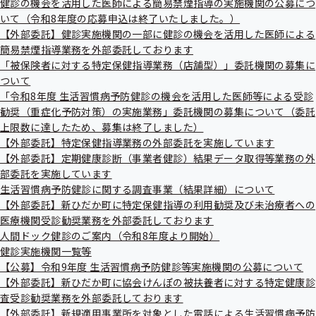
健診の機会を活用した医師による簡易禁煙指導の実施機関の公募につ
出
健
日本語では生命兆候と言います。医療職の者は、バイタルと
いて（令和8年度の応募申込は終了いたしました。）
先
指
一
【外部委託】健診実施機関の一部に健診の機会を活用した医師による
導
略します。これは患者さんの状態を表す最も基本的なもので
覧
の
簡易禁煙指導業務を外部委託しております
す。主に、体温・脈拍・血圧・呼吸の4つの項目が基本で
の
ご
「被保険者に対する特定保健指導業務（店舗型）」委託機関の募集に
サ
案
す。しかしこれは年齢・体重・性別・全身状態や周囲の環境
ついて
ブ
内
によっても変化をします。
メ
「令和8年度 生活習慣病予防健診の機会を活用した医師等による受診
の
ニ
サ
勧奨（重症化予防対策）の実施業務」委託機関の募集について（委託
重要な事は、この基本的な生命兆候は、自分自身で測定でき
ュ
ブ
上限数に達したため、募集は終了しました）
る事です。毎日血圧・脈拍・体温を測る事ができますし、そ
ー
メ
【外部委託】特定保健指導業務の外部委託を実施しています
ニ
れを手帳に記載することをお勧めします。もう一つ体重も自
【外部委託】定期健康診断（事業者健診）結果データ取得等業務の外
ュ
分で測定できます。これらは、自分で健康状態を把握する上
部委託を実施しています
ー
で、非常に参考になります。
生活習慣病予防健診に関する調査事業（結果詳細）について
【外部委託】新ひだか町に特定保健指導の利用勧奨及び未治療者への
医療機関受診勧奨業務を外部委託しております
人間ドック健診のご案内（令和8年度より開始）
健診実施機関一覧等
【公募】令和9年度 生活習慣病予防健診等実施機関の公募について
【外部委託】新ひだか町に協会けんぽの被扶養者に対する特定健康診
査受診勧奨業務を外部委託しております
1）血圧
【外部委託】新規適用事業所を対象とした電話による生活習慣病予防