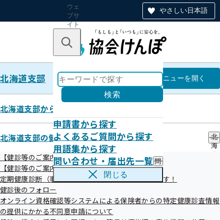
ウェ
やさしい日本語
ブサ
イト
全体
のナ
キーワードで探す
ビ
ゲー
ショ
北海道支部
ン
北海道支部
メニュー
を開く
検索
北海道支部からのお知らせ
申請書から探す
始めよう！ヘルシーライフ【健康
よくあるご質問から探す
北海道支部の健診・保健指導のご案内
北
用語集から探す
海
コラム】
道
【健診等のご案内】ご本人（被保険者）さま
問い合わせ・届出先一覧
問
支
【健診等のご案内】ご家族（被扶養者）さま
い
部
閉じる
定期健康診断（事業者健診）の結果をご提供願います！
合
の
わ
健診後のフォロー
健
北海道医師会：2026年4月 プレコンセプショ
せ
診
オンライン資格確認等システムによる保険者からの特定健康診査情報
・
ンケア ―未来につながる健康づくり―
・
の提供にかかる不同意申請について
届
保