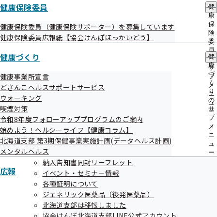
健康保険委員
ンについて
健
康
保
健康保険委員（健康保険サポーター）を募集しています
険
健康保険委員広報紙【協会けんぽほっかいどう】
委
北海道医師会：2023年4月 働き方改革後の医
員
療機関へのかかり方
健康づくり
健
の
康
サ
づ
健康事業所宣言
ブ
く
メ
どさんこヘルスサポートサービス
北海道歯科医師会：2026年6月 「健康の維持
り
ニ
ウォーキング
の
と国民皆保険の維持」
ュ
喫煙対策
サ
ー
ブ
令和8年度フォローアッププログラムのご案内
メ
始めよう！ヘルシーライフ【健康コラム】
ニ
北海道歯科医師会:2025年12月 「オーラルフ
北海道支部 第3期保健事業実施計画(データヘルス計画)
ュ
レイル」
メンタルヘルス
ー
納入告知書同封リーフレット
広報
イベント・セミナー情報
各種証明について
北海道歯科医師会：2025年6月 高齢者の残存
ジェネリック医薬品（後発医薬品）
歯数は全身の健康に影響
北海道支部は移転しました
協会けんぽ北海道支部LINE公式アカウント