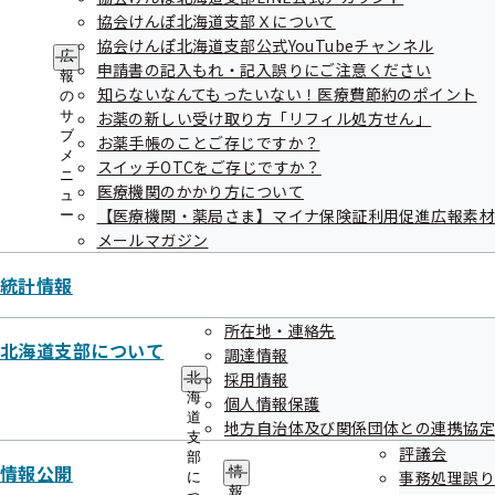
協会けんぽ北海道支部Ｘについて
北海道歯科医師会：2024年12月 できれば抜
協会けんぽ北海道支部公式YouTubeチャンネル
広
いておきたい「親知らず」
申請書の記入もれ・記入誤りにご注意ください
報
知らないなんてもったいない！医療費節約のポイント
の
サ
お薬の新しい受け取り方「リフィル処方せん」
ブ
お薬手帳のことご存じですか？
北海道歯科医師会：2024年6月 「歯ぎしり」
メ
スイッチOTCをご存じですか？
「くいしばり」
ニ
医療機関のかかり方について
ュ
【医療機関・薬局さま】マイナ保険証利用促進広報素
ー
メールマガジン
北海道歯科医師会：2023年12月 ご存知です
か？知覚過敏について
統計情報
所在地・連絡先
北海道支部について
調達情報
北海道歯科医師会：2023年6月 お口の健康管
採用情報
北
理と予防について
海
個人情報保護
道
地方自治体及び関係団体との連携協定
支
評議会
部
北海道薬剤師会：2026年8月 「バイオシミ
情報公開
情
事務処理誤り
に
報