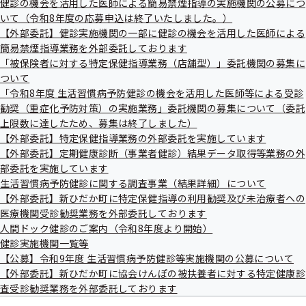
健診の機会を活用した医師による簡易禁煙指導の実施機関の公募につ
出
健
いて（令和8年度の応募申込は終了いたしました。）
先
指
一
北海道医師会：2025年10月 自分の身体を知
【外部委託】健診実施機関の一部に健診の機会を活用した医師による
導
覧
の
簡易禁煙指導業務を外部委託しております
りましょう
の
ご
「被保険者に対する特定保健指導業務（店舗型）」委託機関の募集に
サ
案
ついて
ブ
内
メ
「令和8年度 生活習慣病予防健診の機会を活用した医師等による受診
の
北海道医師会：2025年4月 認知症の予防を始
ニ
サ
勧奨（重症化予防対策）の実施業務」委託機関の募集について（委託
めましょう〜半数近くが予防可能です〜
ュ
ブ
上限数に達したため、募集は終了しました）
ー
メ
【外部委託】特定保健指導業務の外部委託を実施しています
ニ
【外部委託】定期健康診断（事業者健診）結果データ取得等業務の外
ュ
北海道医師会：2024年10月 肝がんの予防の
部委託を実施しています
ー
生活習慣病予防健診に関する調査事業（結果詳細）について
ために一度血液検査を受けましょう
【外部委託】新ひだか町に特定保健指導の利用勧奨及び未治療者への
医療機関受診勧奨業務を外部委託しております
人間ドック健診のご案内（令和8年度より開始）
北海道医師会：2024年4月 月経や更年期にま
健診実施機関一覧等
つわる症状とその対処法
【公募】令和9年度 生活習慣病予防健診等実施機関の公募について
【外部委託】新ひだか町に協会けんぽの被扶養者に対する特定健康診
査受診勧奨業務を外部委託しております
北海道医師会：2023年10月 帯状疱疹ワクチ