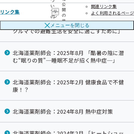
ラー」
つ
公
関連リンク集
い
開
リンク集
て
リ
よく利用されるページ
の
の
ン
サ
北海道薬剤師会：2026年2月「やむをえない
サ
ク
メニューを
閉じる
ブ
ブ
集
クルマでの避難生活を安全に過ごすために」
メ
メ
の
ニ
ニ
サ
ュ
ュ
ブ
ー
ー
メ
北海道薬剤師会：2025年8月 「酷暑の陰に潜
ニ
む“眠りの質”─睡眠不足が招く熱中症─」
ュ
ー
北海道薬剤師会：2025年2月 健康食品で不健
康！？
北海道薬剤師会：2024年8月 熱中症対策
北海道薬剤師会：2024年2月 「ヒートショッ