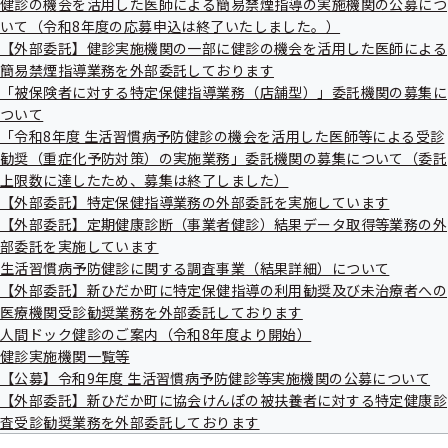
健診の機会を活用した医師による簡易禁煙指導の実施機関の公募につ
出
特定保健指導実施機関一覧（ご本人さま）
健
いて（令和8年度の応募申込は終了いたしました。）
先
指
一
【外部委託】健診実施機関の一部に健診の機会を活用した医師による
導
覧
の
簡易禁煙指導業務を外部委託しております
の
特定健診実施機関一覧（ご家族さま）
ご
「被保険者に対する特定保健指導業務（店舗型）」委託機関の募集に
サ
案
ついて
ブ
内
メ
「令和8年度 生活習慣病予防健診の機会を活用した医師等による受診
の
ニ
特定保健指導実施機関一覧（ご家族さま）
サ
勧奨（重症化予防対策）の実施業務」委託機関の募集について（委託
ュ
ブ
上限数に達したため、募集は終了しました）
ー
メ
【外部委託】特定保健指導業務の外部委託を実施しています
ニ
【外部委託】定期健康診断（事業者健診）結果データ取得等業務の外
令和8年度人間ドック健診実施機関一覧
ュ
部委託を実施しています
ー
生活習慣病予防健診に関する調査事業（結果詳細）について
【外部委託】新ひだか町に特定保健指導の利用勧奨及び未治療者への
医療機関受診勧奨業務を外部委託しております
人間ドック健診のご案内（令和8年度より開始）
健診実施機関一覧等
【公募】令和9年度 生活習慣病予防健診等実施機関の公募について
【外部委託】新ひだか町に協会けんぽの被扶養者に対する特定健康診
査受診勧奨業務を外部委託しております
北海道支部の健診・保健指導のご案内