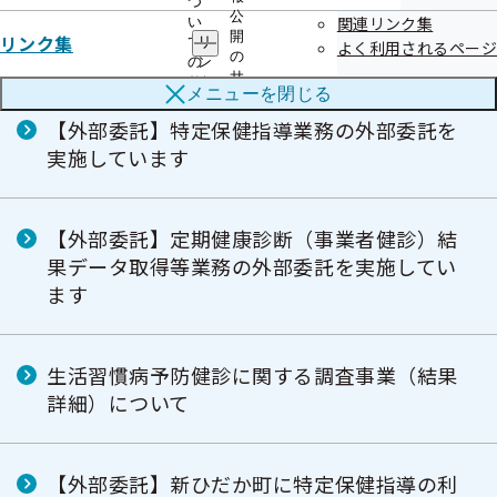
つ
（委託上限数に達したため、募集は終了しま
公
関連リンク集
い
開
リンク集
て
リ
した）
よく利用されるページ
の
の
ン
サ
サ
ク
メニューを
閉じる
ブ
ブ
集
メ
メ
の
【外部委託】特定保健指導業務の外部委託を
ニ
ニ
サ
実施しています
ュ
ュ
ブ
ー
ー
メ
ニ
ュ
【外部委託】定期健康診断（事業者健診）結
ー
果データ取得等業務の外部委託を実施してい
ます
生活習慣病予防健診に関する調査事業（結果
詳細）について
【外部委託】新ひだか町に特定保健指導の利