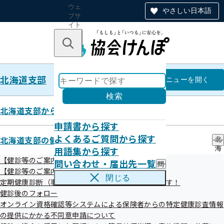
ウェ
やさしい日本語
ブサ
イト
全体
のナ
キーワードで探す
ビ
ゲー
ショ
北海道支部
ン
北海道支部
メニュー
を開く
検索
北海道支部からのお知らせ
申請書から探す
健診実施機関一覧等
よくあるご質問から探す
北海道支部の健診・保健指導のご案内
北
用語集から探す
海
道
【健診等のご案内】ご本人（被保険者）さま
問い合わせ・届出先一覧
問
支
【健診等のご案内】ご家族（被扶養者）さま
い
部
閉じる
生活習慣病予防健診実施機関一覧（ご本人さ
定期健康診断（事業者健診）の結果をご提供願います！
合
の
ま）
わ
健診後のフォロー
健
せ
診
オンライン資格確認等システムによる保険者からの特定健康診査情報
・
・
の提供にかかる不同意申請について
届
保