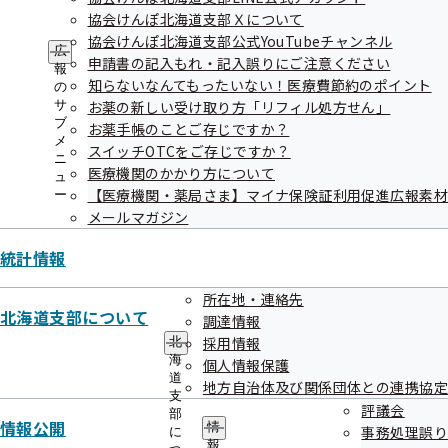
協会けんぽ北海道支部Ｘについて
協会けんぽ北海道支部公式YouTubeチャンネル
健診の機会を活用した医師による簡易禁煙指
広
申請書の記入もれ・記入誤りにご注意ください
導の実施機関の公募について（令和8年度の応
報
知らないなんてもったいない！医療費節約のポイント
の
募申込は終了いたしました。）
サ
お薬の新しい受け取り方「リフィル処方せん」
ブ
お薬手帳のことご存じですか？
メ
スイッチOTCをご存じですか？
ニ
【外部委託】健診実施機関の一部に健診の機
医療機関のかかり方について
ュ
会を活用した医師による簡易禁煙指導業務を
【医療機関・薬局さま】マイナ保険証利用促進広報素
ー
メールマガジン
外部委託しております
統計情報
「被保険者に対する特定保健指導業務（店舗
所在地・連絡先
北海道支部について
型）」委託機関の募集について
調達情報
採用情報
北
海
個人情報保護
道
地方自治体及び関係団体との連携協定
「令和8年度 生活習慣病予防健診の機会を活
支
評議会
用した医師等による受診勧奨（重症化予防対
部
情報公開
情
事務処理誤り
に
策）の実施業務」委託機関の募集について
報