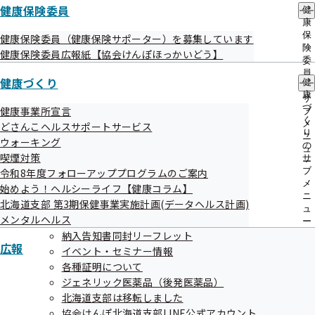
健康保険委員
健
康
保
【健診等のご案内】ご本人（被保険者）さま
健康保険委員（健康保険サポーター）を募集しています
険
健康保険委員広報紙【協会けんぽほっかいどう】
委
員
健康づくり
健
の
【健診等のご案内】ご家族（被扶養者）さま
康
サ
づ
健康事業所宣言
ブ
く
メ
どさんこヘルスサポートサービス
り
ニ
定期健康診断（事業者健診）の結果をご提供
ウォーキング
の
ュ
喫煙対策
願います！
サ
ー
ブ
令和8年度フォローアッププログラムのご案内
メ
始めよう！ヘルシーライフ【健康コラム】
ニ
北海道支部 第3期保健事業実施計画(データヘルス計画)
健診後のフォロー
ュ
メンタルヘルス
ー
納入告知書同封リーフレット
広報
イベント・セミナー情報
オンライン資格確認等システムによる保険者
各種証明について
からの特定健康診査情報の提供にかかる不同
ジェネリック医薬品（後発医薬品）
意申請について
北海道支部は移転しました
協会けんぽ北海道支部LINE公式アカウント