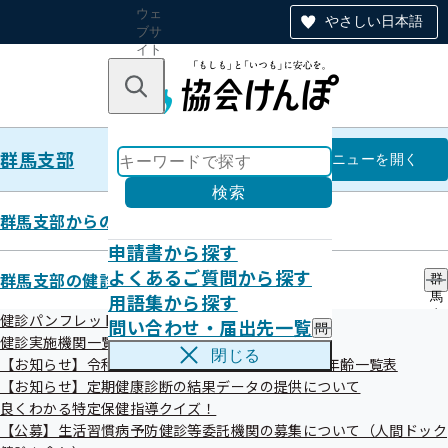
ウェ
やさしい日本語
ブサ
イト
全体
のナ
キーワードで探す
ビ
ゲー
ショ
群馬支部
ン
群馬支部
メニュー
を開く
検索
群馬支部からのお知らせ
申請書から探す
健康保険委員に関する各種申請
よくあるご質問から探す
群馬支部の健診・保健指導のご案内
群
用語集から探す
馬
書、お問い合わせ先
支
健診パンフレット等
問い合わせ・届出先一覧
問
部
健診実施機関一覧等
い
の
閉じる
【お知らせ】令和8年度生活習慣病予防健診対象者年齢一覧表
合
健
令和08年07月15日
わ
【お知らせ】定期健康診断の結果データの提供について
診
せ
・
良くわかる特定保健指導クイズ！
・
保
【公募】生活習慣病予防健診等委託機関の募集について（人間ドック
届
健