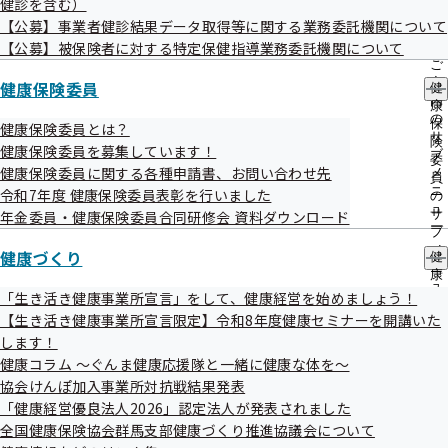
健診を含む）
出
指
【公募】事業者健診結果データ取得等に関する業務委託機関について
先
導
一
【公募】被保険者に対する特定保健指導業務委託機関について
の
覧
ご
の
健康保険委員に関する申請等
案
健康保険委員
健
サ
内
康
ブ
の
保
健康保険委員とは？
メ
サ
険
健康保険委員を募集しています！
ニ
ブ
委
ュ
健康保険委員に関する各種申請書、お問い合わせ先
メ
①健康保険委員に応募するとき
員
ー
ニ
令和7年度 健康保険委員表彰を行いました
の
ュ
サ
年金委員・健康保険委員合同研修会 資料ダウンロード
ー
ブ
WEBフォーム（オンラインで応募される方）
メ
健康づくり
健
ニ
康
ュ
健康保険委員応募申込書兼同意書（郵送またはFAXで応募
づ
「生き活き健康事業所宣言」をして、健康経営を始めましょう！
ー
く
される方）
【生き活き健康事業所宣言限定】令和8年度健康セミナーを開講いた
り
します！
の
メールアドレスの登録が必須となります。
健康コラム ～ぐんま健康応援隊と一緒に健康な体を～
サ
ブ
協会けんぽ加入事業所対抗戦結果発表
メ
「健康経営優良法人2026」認定法人が発表されました
ニ
全国健康保険協会群馬支部健康づくり推進協議会について
②退職や異動などで健康保険委員を交代すると
ュ