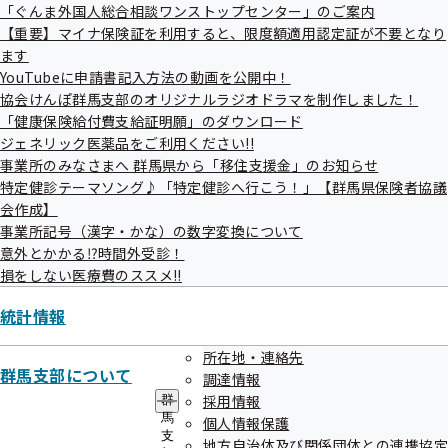
ー
「ぐんま外国人総合相談ワンストップセンター」のご案内
〒371-8516
【重要】マイナ保険証を利用すると、限度額適用認定証が不要となり
前橋市古市町1-50-22 JOMOスクエア4階
ます
全国健康保険協会群馬支部 企画総務グループ
YouTubeに申請書記入方法の動画を公開中！
協会けんぽ群馬支部のオリジナルラジオドラマを制作しました！
TEL:027-896-5200
「健康保険給付費支給証明願」のダウンロード
FAX:027-253-0061
ジェネリック医薬品をご利用ください!!
事業所のみなさまへ 群馬県から「移住支援金」のお知らせ
特定健診テーマソング♪「特定健診へ行こう！」【群馬県保険者協議
会作成】
事業所記号（漢字・かな）の数字変換について
意外とかかる⁉時間外受診！
損をしない医療費のススメ!!
健康保険委員
統計情報
所在地・連絡先
群馬支部について
健康保険委員とは？
調達情報
採用情報
群
馬
個人情報保護
支
地方自治体及び関係団体との連携協定