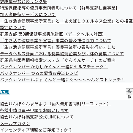
健康情報などのリンク集
ー
き
特定保健指導の優良事業所表彰について【群馬支部独自事業】
加入者優待サービスについて
「生き活き健康事業所宣言」と「まえばしウエルネス企業」との相互
健康保険委員交代・辞退届
認定について
群馬支部 第3期保健事業実施計画（データヘルス計画）
「生き活き健康事業所宣言」事業の普及推進協力について
「生き活き健康事業所宣言」優良事業所の表彰を行いました
③健康保険委員の氏名や事業所の所在地等に変
データヘルス計画における特典協賛企業及び団体の募集について
更があったとき
群馬県内医療情報検索システム「ぐんぐんサーチ」のご案内
バックナンバー かもしかくんと一緒にセルフチェック！
バックナンバー つるの愛情お弁当レシピ
健康保険委員関係変更届
バックナンバー はにわくんと一緒にぐ～～～～んとストレッチ！
広報
広
報
の
協会けんぽぐんまだより（納入告知書同封リーフレット）
サ
各種申請は電子申請でお願いします
ブ
協会けんぽ群馬支部公式LINEについて
メ
お問い合わせ先
メールマガジン
ニ
ュ
インセンティブ制度をご存知ですか？