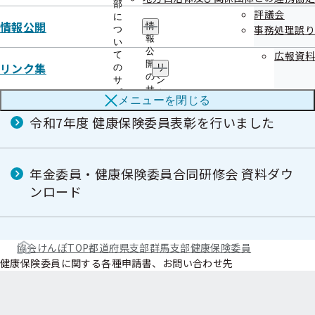
健康保険委員を募集しています！
部
評議会
に
情報公開
情
事務処理誤り
つ
報
い
健康保険委員に関する各種申請書、お問い合
公
広報資料
て
開
リンク集
わせ先
の
リ
の
サ
ン
サ
ブ
ク
メニューを
閉じる
ブ
メ
集
メ
ニ
の
令和7年度 健康保険委員表彰を行いました
ニ
ュ
サ
ュ
ー
ブ
ー
メ
ニ
年金委員・健康保険委員合同研修会 資料ダウ
ュ
ンロード
ー
協会けんぽTOP
都道府県支部
群馬支部
健康保険委員
健康保険委員に関する各種申請書、お問い合わせ先