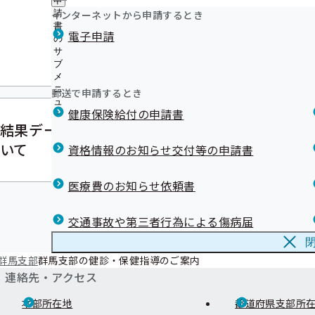
申
「健康保険給付費支給証明願」のダウンロード
ュ
「生き活き健康事業所宣言」事業の普及推進協力につい
つ
公
インターネットから申請するとき
請
広報資料
ー
ジェネリック医薬品をご利用ください!!
い
「生き活き健康事業所宣言」優良事業所の表彰を行いま
開
リンク集
書
リ
【公募
電子申請
て
事業所のみなさまへ 群馬県から「移住支援金」のお知ら
の
の
データヘルス計画における特典協賛企業及び団体の募集
指導クイズ！
ン
の
特定健診テーマソング♪「特定健診へ行こう！」【群馬
集につ
サ
サ
ク
群馬県内医療情報検索システム「ぐんぐんサーチ」のご
サ
ブ
ブ
作成】
集
バックナンバー かもしかくんと一緒にセルフチェック！
ブ
メ
メ
の
事業所記号（漢字・かな）の数字変換について
メ
バックナンバー つるの愛情お弁当レシピ
ニ
ニ
サ
郵送で申請するとき
意外とかかる⁉時間外受診！
ニ
ュ
バックナンバー はにわくんと一緒にぐ～～～～んとスト
ュ
ブ
ュ
損をしない医療費のススメ!!
健康保険給付の申請書
ー
ー
メ
ー
結果データ取得等に関す
【公募
ニ
ュ
いて
委託機
資格情報のお知らせ交付等の申請書
ー
医療費のお知らせ依頼書
交通事故や第三者行為による傷病届
群馬支部
群馬支部の健診・保健指導のご案内
連絡先・アクセス
本部所在地
都道府県支部所