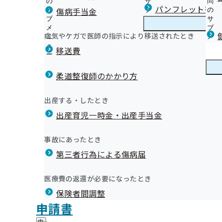
の
サ
問
群馬支部からのお知らせ
パンフレット等（
傷病手当金
サ
ブ
の
ブ
メ
サ
健診パンフレット等
メ
ニ
ブ
病気やケガで医師の指示により移送されたとき
群馬支部の健診・保健指導のご案内
ニ
ュ
群
メ
健診実施機関一覧等
健診・保健指導のご案内
ュ
ー
馬
ニ
移送費
【お知らせ】令和8年度生活習慣病予防健診対象者年齢
ー
支
ュ
健康保険委員とは？
【お知らせ】定期健康診断の結果データの提供について
部
ー
健康保険委員
健
健康保険委員を募集しています！
良くわかる特定保健指導クイズ！
の
柔道整復師のかかり方
康
健康保険委員に関する各種申請書、お問い合わせ先
健
【公募】生活習慣病予防健診等委託機関の募集について
保
「生き活き健康事業所宣言」をして、健康経営を始めま
令和7年度 健康保険委員表彰を行いました
診
診を含む）
険
健康づくり
健
【生き活き健康事業所宣言限定】令和8年度健康セミナ
出産する・したとき
・
年金委員・健康保険委員合同研修会 資料ダウンロード
委
【公募】事業者健診結果データ取得等に関する業務委託
康
ます！
保
員
出産育児一時金・出産手当金
づ
【公募】被保険者に対する特定保健指導業務委託機関に
協会けんぽぐんまだより（納入告知書同封リーフレット
健診実
健
健康コラム ～ぐんま健康応援隊と一緒に健康な体を～
の
く
広報
広
各種申請は電子申請でお願いします
指
サ
協会けんぽ加入事業所対抗戦結果発表
り
報
導
協会けんぽ群馬支部公式LINEについて
ブ
事故にあったとき
の
「健康経営優良法人2026」認定法人が発表されました
の
の
メ
メールマガジン
サ
全国健康保険協会群馬支部健康づくり推進協議会につい
サ
統計情報
第三者行為による傷病届
ご
ニ
ブ
インセンティブ制度をご存知ですか？
ブ
案
健康情報などのリンク集
ュ
メ
メ
「ぐんま外国人総合相談ワンストップセンター」のご案
内
特定保健指導の優良事業所表彰について【群馬支部独自
ー
所在地・連絡先
年度生活習慣病予防健診対
【お知
ニ
医療費の返還が必要になったとき
ニ
の
【重要】マイナ保険証を利用すると、限度額適用認定証
群馬支部について
群
加入者優待サービスについて
調達情報
ュ
ュ
サ
供につ
す
保険者間調整
馬
ー
「生き活き健康事業所宣言」と「まえばしウエルネス企
採用情報
ー
ブ
支
YouTubeに申請書記入方法の動画を公開中！
評議会
申請書
定について
個人情報保護
メ
部
情報公開
情
協会けんぽ群馬支部のオリジナルラジオドラマを制作し
事務処理誤り
ニ
群馬支部 第3期保健事業実施計画（データヘルス計画）
地方自治体及び関係団体との連携協定
に
報