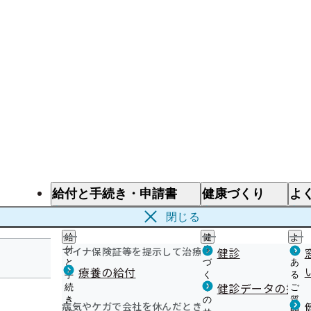
給付と手続き・申請書
健康づくり
よ
給付と手続き
健康づくり
よ
閉じる
給
健
よ
マイナ保険証等を提示して治療を受けるとき
付
康
健診
く
と
づ
あ
療養の給付
手
く
る
群馬支部
健診データの提供
続
り
ご
き
の
質
病気やケガで会社を休んだとき