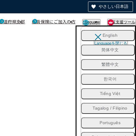
やさしい日本語
都道府県支部
船員保険にご加入の方
Language
閲覧支援ツール
English
Languageを閉じる
简体中文
繁體中文
한국어
Tiếng Việt
Tagalog / Filipino
Português