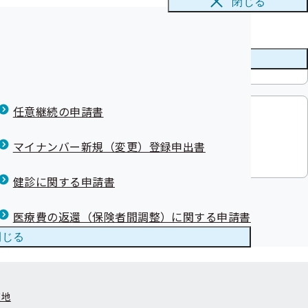
閉じる
て
した
】生活習慣病予防健診等委託機関の募
せ
について
県保険者協議会
いて（人間ドック健診を含む）
案内
メニューを
閉じる
レッチ！
任意継続の申請書
】被保険者に対する特定保健指導業務
関について
マイナンバー新規（変更）登録申出書
健診に関する申請書
医療費の返還（保険者間調整）に関する申請書
閉じる
在地