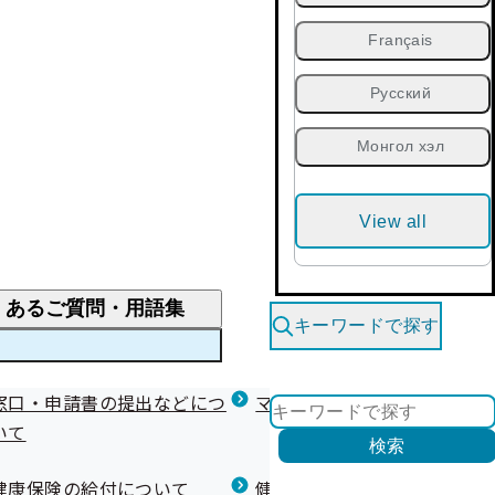
Français
Русский
Монгол хэл
View all
くあるご質問・用語集
キーワードで探す
くあるご質問
窓口・申請書の提出などにつ
医療費が高額になりそう・なったとき
健診を受けた後の健康づくり
マイナ保険証等関連について
いて
限度額適用認定・高額療養費・高額介護合算
検索
について
健康宣言（コラボヘルス）
健康保険の給付について
健康保険任意継続制度（退職
医療費の全額を負担したとき