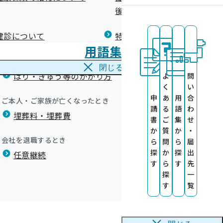
広報）
健康づくりコラム
後の健康保険）について
療養費
閉じる
健診について
特定保健指導について
海外で急な病気にかかり治療を受けたとき
用語集
海外療養費
一覧表
閉じる
はり・きゅう等のかかり方
よ
問
（人間ドック健
く
い
しょう！
申
あ
用
合
ーを開講いたし
ご本人・ご家族が亡くなったとき
機関について
請
る
語
わ
埋葬料・埋葬費
ついて
）
施機関一覧等
書
ご
集
せ
か
質
か
・
会社を退職するとき
ら
問
ら
届
探
か
探
出
て
任意継続
す
ら
す
先
内
探
一
事業】
らせ】定期健康診断の結果データの提
が不要となりま
す
覧
いて
業」との相互認
ました！