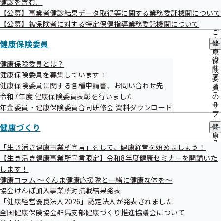
健診を含む）
出
指
【公募】事業者健診結果データ取得等に関する業務委託機関について
先
導
一
【公募】被保険者に対する特定保健指導業務委託機関について
の
一般競争入札
覧
ご
の
案
健康保険委員
健
サ
内
康
現在公告中の調達情報はありません
ブ
の
保
健康保険委員とは？
メ
サ
険
健康保険委員を募集しています！
ニ
ブ
委
ュ
健康保険委員に関する各種申請書、お問い合わせ先
メ
員
ー
見積競争
ニ
令和7年度 健康保険委員表彰を行いました
の
ュ
サ
年金委員・健康保険委員合同研修会 資料ダウンロード
ー
ブ
現在公告中の調達情報はありません
メ
健康づくり
健
ニ
康
ュ
づ
「生き活き健康事業所宣言」をして、健康経営を始めましょう！
ー
く
【生き活き健康事業所宣言限定】令和8年度健康セミナーを開講いた
企画競争
り
します！
の
健康コラム ～ぐんま健康応援隊と一緒に健康な体を～
サ
現在公告中の調達情報はありません
ブ
協会けんぽ加入事業所対抗戦結果発表
メ
「健康経営優良法人2026」認定法人が発表されました
ニ
全国健康保険協会群馬支部健康づくり推進協議会について
ュ