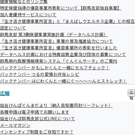
健康情報などのリンク集
ー
公募
特定保健指導の優良事業所表彰について【群馬支部独自事業】
加入者優待サービスについて
「生き活き健康事業所宣言」と「まえばしウエルネス企業」との相互
現在公告中の調達情報はありません
認定について
群馬支部 第3期保健事業実施計画（データヘルス計画）
「生き活き健康事業所宣言」事業の普及推進協力について
意見招請（資料提供招請）
「生き活き健康事業所宣言」優良事業所の表彰を行いました
データヘルス計画における特典協賛企業及び団体の募集について
群馬県内医療情報検索システム「ぐんぐんサーチ」のご案内
現在公告中の調達情報はありません
バックナンバー かもしかくんと一緒にセルフチェック！
バックナンバー つるの愛情お弁当レシピ
バックナンバー はにわくんと一緒にぐ～～～～んとストレッチ！
広報
広
報
の
協会けんぽぐんまだより（納入告知書同封リーフレット）
サ
アーカイブ
各種申請は電子申請でお願いします
ブ
協会けんぽ群馬支部公式LINEについて
メ
メールマガジン
ニ
令和08年度（終了分）
ュ
インセンティブ制度をご存知ですか？