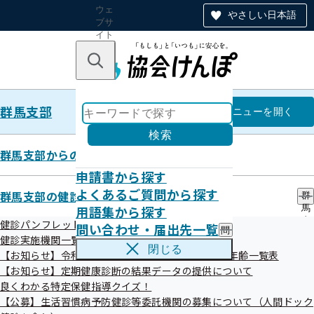
ウェ
やさしい日本語
ブサ
イト
全体
のナ
キーワードで探す
ビ
ゲー
ショ
群馬支部
ン
群馬支部
メニュー
を開く
検索
群馬支部からのお知らせ
申請書から探す
調達情報
よくあるご質問から探す
群馬支部の健診・保健指導のご案内
群
用語集から探す
馬
支
健診パンフレット等
問い合わせ・届出先一覧
問
部
健診実施機関一覧等
い
の
閉じる
【お知らせ】令和8年度生活習慣病予防健診対象者年齢一覧表
合
健
わ
【お知らせ】定期健康診断の結果データの提供について
診
せ
・
良くわかる特定保健指導クイズ！
公開中
・
保
【公募】生活習慣病予防健診等委託機関の募集について（人間ドック
届
健