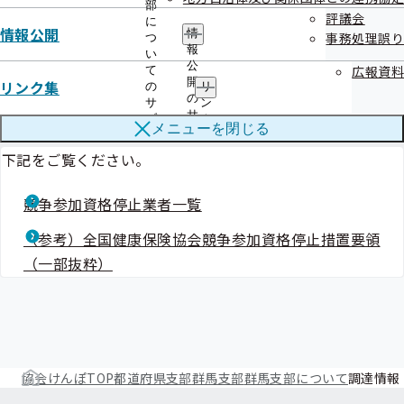
部
評議会
に
注意事項
情報公開
情
事務処理誤り
つ
報
い
公
広報資料
て
開
リンク集
の
リ
の
サ
ン
競争参加資格停止業者一覧
サ
ブ
ク
メニューを
閉じる
ブ
メ
集
メ
ニ
の
下記をご覧ください。
ニ
ュ
サ
ュ
ー
ブ
ー
競争参加資格停止業者一覧
メ
ニ
ュ
（参考）全国健康保険協会競争参加資格停止措置要領
ー
（一部抜粋）
協会けんぽTOP
都道府県支部
群馬支部
群馬支部について
調達情報