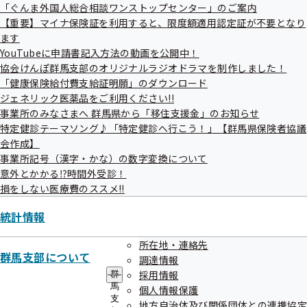
ー
「ぐんま外国人総合相談ワンストップセンター」のご案内
令和07年度（終了分）
【重要】マイナ保険証を利用すると、限度額適用認定証が不要となり
ます
令和06年度（終了分）
YouTubeに申請書記入方法の動画を公開中！
協会けんぽ群馬支部のオリジナルラジオドラマを制作しました！
令和05年度（終了分）
「健康保険給付費支給証明願」のダウンロード
ジェネリック医薬品をご利用ください!!
事業所のみなさまへ 群馬県から「移住支援金」のお知らせ
特定健診テーマソング♪「特定健診へ行こう！」【群馬県保険者協議
会作成】
事業所記号（漢字・かな）の数字変換について
意外とかかる⁉時間外受診！
契約締結状況
損をしない医療費のススメ!!
統計情報
契約締結状況
所在地・連絡先
群馬支部について
調達情報
採用情報
群
馬
個人情報保護
支
地方自治体及び関係団体との連携協定