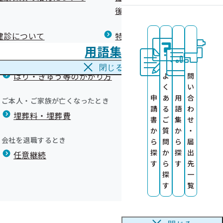
広報）
健康づくりコラム
後の健康保険）について
療養費
閉じる
健診について
特定保健指導について
海外で急な病気にかかり治療を受けたとき
用語集
海外療養費
閉じる
はり・きゅう等のかかり方
よ
問
健康診査情報の
く
い
申
あ
用
合
ご本人・ご家族が亡くなったとき
度より開始）
請
る
語
わ
作成しました
埋葬料・埋葬費
の意を表し健康保険事業の円滑な推進を図ることを目的に、
書
ご
集
せ
か
質
か
・
ます！～
会社を退職するとき
ら
問
ら
届
探
か
探
出
任意継続
す
ら
す
先
探
一
す
覧
品 動画公開