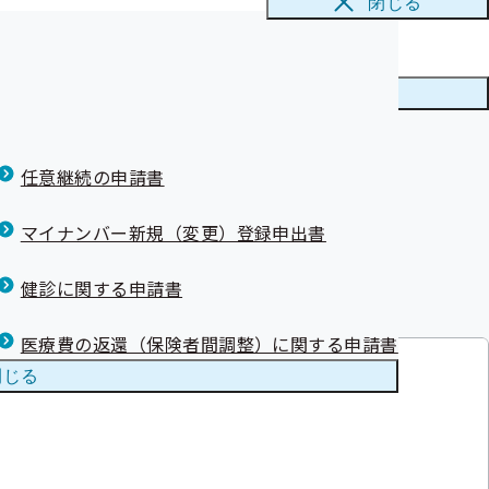
閉じる
かり方 動画公
 動画公開中！
メニューを
閉じる
任意継続の申請書
マイナンバー新規（変更）登録申出書
健診に関する申請書
医療費の返還（保険者間調整）に関する申請書
閉じる