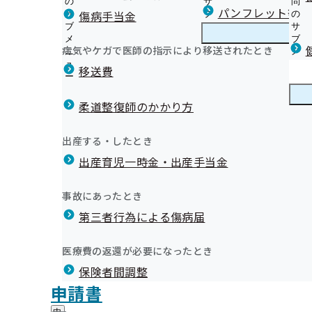
の
サ
問
岐阜支部からのお知らせ
パンフレット等（
傷病手当金
サ
ブ
の
ブ
メ
サ
事業所ご担当者様へ
メ
ニ
ブ
病気やケガで医師の指示により移送されたとき
岐阜支部の健診・保健指導のご案内
ニ
ュ
岐
メ
健診機関・医療機関の皆さまへ
て
ュ
ー
阜
ニ
移送費
被保険者（ご本人）様へ
ー
支
ュ
健康保険委員にご登録ください！
被扶養者（ご家族）様へ
部
ー
健康保険委員
健
健康保険委員表彰について
外部への委託業務について
の
柔道整復師のかかり方
康
令和8年度 働く方の循環器病予防セミナーのご案内
健
オンライン資格確認等システムによる保険者からの特定
保
『協会けんぽと健康宣言』のご案内
診
提供について
険
健康づくり
健
「ぎふさん」の健康情報
出産する・したとき
・
委
【被保険者様対象】人間ドック健診のご案内（令和8年
康
2024年度支部別スコアリングレポート(岐阜支部版)を
保
員
出産育児一時金・出産手当金
づ
だいている健康保険委員の永年の活動や功績等に対し、感謝
健診実施機関一覧等
協会けんぽだより（納入告知書同封リーフレット）
健
健康経営等の普及推進にご協力いただいています
の
く
広報
広
社会保険ぎふ・その他の広報物
指
サ
岐阜支部 第3期保健事業実施計画（データヘルス計画）
り
報
導
インセンティブ制度～皆さまの取組で保険料率が変わり
ブ
事故にあったとき
の
職場における健康講座のご案内
の
の
メ
プレスリリース
サ
健康づくりDVD無料貸出のご案内
サ
統計情報
第三者行為による傷病届
ご
ニ
ブ
医療機関の受診はマイナ保険証で
ブ
案
季節の減塩レシピ
ュ
メ
メ
各種申請書のご提出先
内
あなたと家族のために健診を受けましょう
ー
所在地・連絡先
ニ
医療費の返還が必要になったとき
ニ
の
協会けんぽ岐阜支部公式LINEについて
岐阜支部について
岐
調達情報
ュ
ュ
サ
電子申請サービスのご案内
保険者間調整
阜
ー
採用情報
ー
ブ
支
漫画「ブラックジャックによろしく」×ジェネリック医薬
評議会
申請書
個人情報保護
メ
皆さま
部
情報公開
情
中！
事務処理誤り
ニ
地方自治体及び関係団体との連携協定
に
報