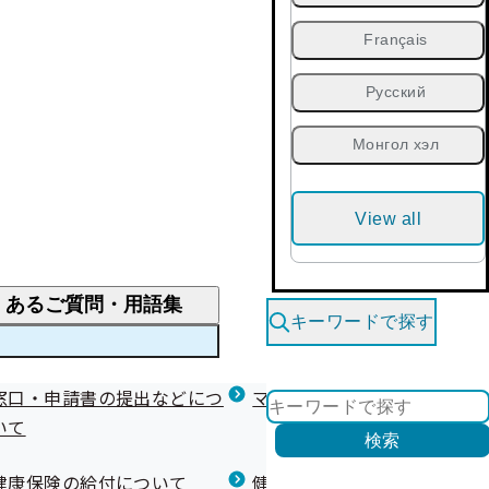
Français
Русский
Монгол хэл
View all
くあるご質問・用語集
キーワードで探す
くあるご質問
窓口・申請書の提出などにつ
医療費が高額になりそう・なったとき
健診を受けた後の健康づくり
マイナ保険証等関連について
いて
限度額適用認定・高額療養費・高額介護合算
検索
について
健康宣言（コラボヘルス）
健康保険の給付について
健康保険任意継続制度（退職
医療費の全額を負担したとき