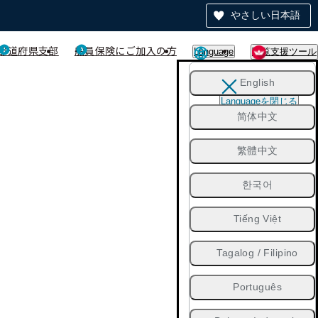
やさしい日本語
都道府県支部
船員保険にご加入の方
Language
閲覧支援ツール
English
Languageを閉じる
简体中文
繁體中文
한국어
Tiếng Việt
Tagalog / Filipino
Português