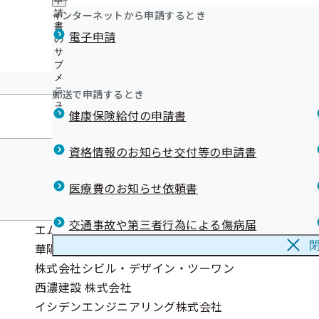
申
漫画「ブラックジャックによろしく」× 上手な医療のか
ュ
つ
公
インターネットから申請するとき
請
ー
開中！
い
開
リンク集
書
電子申請
て
漫画「ブラックジャックによろしく」× リフィル処方箋
の
の
の
ジェネリック医薬品（後発医薬品）実績リスト
サ
サ
サ
ブ
ブ
限度額適用認定証が不要の場合があります！
ブ
メ
メ
退職後の健康保険について
メ
ニ
ニ
郵送で申請するとき
健康保険証の記号の数字変換について
ニ
ュ
ュ
ュ
メールマガジン
健康保険給付の申請書
ー
ー
ー
資格情報のお知らせ交付等の申請書
医療費のお知らせ依頼書
交通事故や第三者行為による傷病届
エム・ティ・ケー株式会社
華陽紙業株式会社
株式会社シビル・デザイン・ツーワン
西濃建設 株式会社
イシデンエンジニアリング株式会社