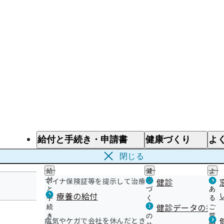
給付と手続き・申請書
健康づくり
よ
給付と手続き
健康づくり
よ
閉じる
給
健
よ
マイナ保険証等を提示して治療を受けるとき
付
康
健診
く
と
づ
あ
療養の給付
手
く
る
岐阜支部
健診データの提供
続
り
ご
き
の
質
病気やケガで会社を休んだとき