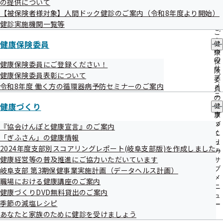
の提供について
出
指
【被保険者様対象】人間ドック健診のご案内（令和8年度より開始）
先
導
令和08年01月30日
一
健診実施機関一覧等
の
覧
ご
事務処理誤りについて（令和8年1月分）
の
案
健康保険委員
健
サ
内
康
令和08年01月29日
ブ
の
保
健康保険委員にご登録ください！
メ
サ
第140回全国健康保険協会運営委員会の資料を掲載しました
険
健康保険委員表彰について
ニ
ブ
委
ュ
令和8年度 働く方の循環器病予防セミナーのご案内
メ
員
令和08年01月29日
ー
ニ
の
ュ
健康づくり
健
令和8年度の健診について
サ
ー
康
ブ
づ
メ
『協会けんぽと健康宣言』のご案内
令和08年01月28日
く
ニ
「ぎふさん」の健康情報
り
ュ
被扶養者状況リスト提出勧奨はがきに掲載している支部電話
2024年度支部別スコアリングレポート(岐阜支部版)を作成しました
の
ー
番号の誤りについて（お詫び）
健康経営等の普及推進にご協力いただいています
サ
ブ
岐阜支部 第3期保健事業実施計画（データヘルス計画）
令和08年01月26日
メ
職場における健康講座のご案内
ニ
健康づくりDVD無料貸出のご案内
「けんぽアプリ」をリリースしました
ュ
季節の減塩レシピ
ー
あなたと家族のために健診を受けましょう
令和08年01月20日