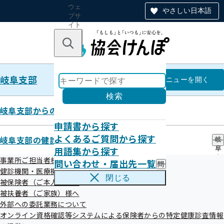
ウェ
やさしい日本語
ブサ
イト
全体
のナ
キーワードで探す
ビ
ゲー
ショ
岐阜支部
ン
岐阜支部
メニュー
を開く
検索
岐阜支部からのお知らせ
申請書から探す
令和08年01月
よくあるご質問から探す
岐阜支部の健診・保健指導のご案内
岐
用語集から探す
阜
支
事業所ご担当者様へ
問い合わせ・届出先一覧
問
部
健診機関・医療機関の皆さまへ
い
の
閉じる
被保険者（ご本人）様へ
合
健
わ
被扶養者（ご家族）様へ
診
せ
・
外部への委託業務について
お知らせ
・
保
オンライン資格確認等システムによる保険者からの特定健康診査情報
届
健