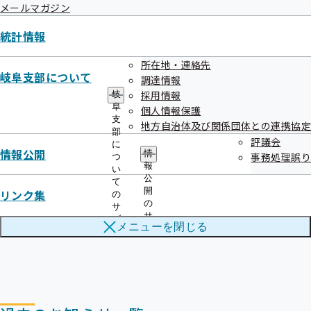
メールマガジン
メールマガジンバックナンバーを掲載しました
統計情報
令和08年01月09日
被扶養者状況リスト（被扶養者資格の再確認）提出にかかる
所在地・連絡先
岐阜支部について
架電業務の外部委託について
調達情報
採用情報
岐
令和08年01月05日
阜
個人情報保護
支
地方自治体及び関係団体との連携協定
2026（令和8）年度政府予算案を踏まえた収支見込みについ
部
評議会
に
て（概要）
情報公開
情
事務処理誤り
つ
報
い
令和08年01月05日
公
て
開
リンク集
の
令和7年度 第3回岐阜支部評議会を開催します
の
サ
サ
ブ
メニューを
閉じる
ブ
メ
メ
ニ
ニ
ュ
ュ
ー
ー