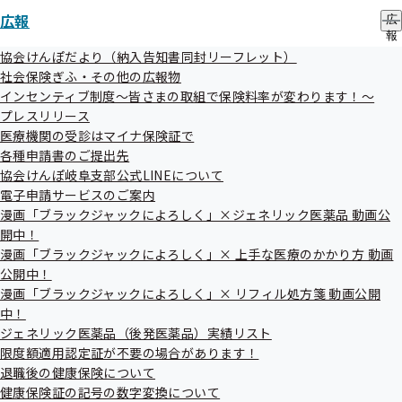
令和7年度第3回岐阜支部評議会を開催いたしました
広報
広
報
令和08年01月19日
の
協会けんぽだより（納入告知書同封リーフレット）
サ
社会保険ぎふ・その他の広報物
第140回全国健康保険協会運営委員会を開催します
ブ
インセンティブ制度～皆さまの取組で保険料率が変わります！～
メ
プレスリリース
令和08年01月13日
ニ
ュ
医療機関の受診はマイナ保険証で
「電子申請サービス」を開始しました
ー
各種申請書のご提出先
協会けんぽ岐阜支部公式LINEについて
令和08年01月13日
電子申請サービスのご案内
漫画「ブラックジャックによろしく」×ジェネリック医薬品 動画公
コミュニケーションロゴ・タグライン導入のお知らせ
開中！
令和08年01月13日
漫画「ブラックジャックによろしく」× 上手な医療のかかり方 動画
公開中！
健康宣言事業所一覧を更新しました
漫画「ブラックジャックによろしく」× リフィル処方箋 動画公開
中！
令和08年01月13日
ジェネリック医薬品（後発医薬品）実績リスト
協会けんぽだより（令和8年1月号）を掲載しました
限度額適用認定証が不要の場合があります！
退職後の健康保険について
令和08年01月13日
健康保険証の記号の数字変換について