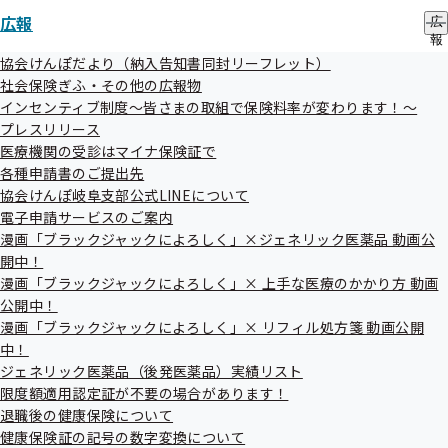
令和07年06月06日
広報
広
報
健康宣言事業所一覧を更新しました
の
協会けんぽだより（納入告知書同封リーフレット）
サ
社会保険ぎふ・その他の広報物
ブ
インセンティブ制度～皆さまの取組で保険料率が変わります！～
メ
プレスリリース
ニ
ュ
医療機関の受診はマイナ保険証で
ー
各種申請書のご提出先
協会けんぽ岐阜支部公式LINEについて
過去のお知らせ一覧
電子申請サービスのご案内
漫画「ブラックジャックによろしく」×ジェネリック医薬品 動画公
開中！
令和08年07月
漫画「ブラックジャックによろしく」× 上手な医療のかかり方 動画
公開中！
令和08年06月
漫画「ブラックジャックによろしく」× リフィル処方箋 動画公開
令和08年05月
中！
ジェネリック医薬品（後発医薬品）実績リスト
令和08年04月
限度額適用認定証が不要の場合があります！
退職後の健康保険について
令和08年02月
健康保険証の記号の数字変換について