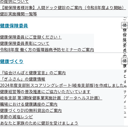
の提供について
出
指
【被保険者様対象】人間ドック健診のご案内（令和8年度より開始）
先
導
令和07年06月19日
一
健診実施機関一覧等
の
覧
ご
第11回協会けんぽ調査研究フォーラムを開催しました
の
案
健康保険委員
健
サ
内
康
令和07年06月11日
ブ
の
保
健康保険委員にご登録ください！
メ
サ
メールマガジンバックナンバーを掲載しました
険
健康保険委員表彰について
ニ
ブ
委
ュ
令和8年度 働く方の循環器病予防セミナーのご案内
メ
員
令和07年06月11日
ー
ニ
の
ュ
健康づくり
健
協会けんぽだより（令和7年6月号）を掲載しました
サ
ー
康
ブ
づ
メ
『協会けんぽと健康宣言』のご案内
令和07年06月09日
く
ニ
「ぎふさん」の健康情報
り
ュ
全国健康保険協会は今年度よりバイオシミラー使用促進等事
2024年度支部別スコアリングレポート(岐阜支部版)を作成しました
の
ー
業を全支部で開始します
健康経営等の普及推進にご協力いただいています
サ
ブ
岐阜支部 第3期保健事業実施計画（データヘルス計画）
令和07年06月09日
メ
職場における健康講座のご案内
ニ
健康づくりDVD無料貸出のご案内
【免除期間延長】令和６年能登半島地震により被災された皆
ュ
季節の減塩レシピ
ー
様へ～医療機関における一部負担金の免除について～
あなたと家族のために健診を受けましょう