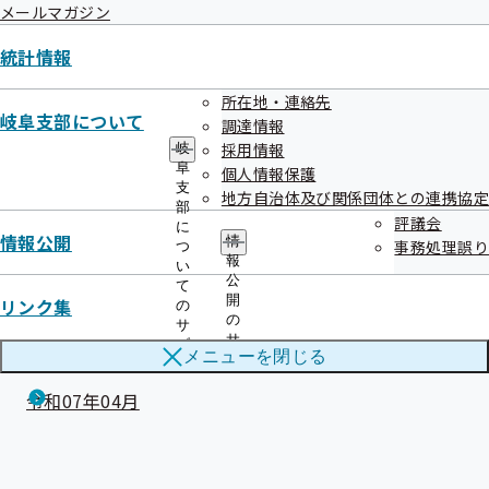
メールマガジン
令和08年01月
統計情報
令和07年12月
令和07年11月
所在地・連絡先
岐阜支部について
調達情報
令和07年10月
採用情報
岐
阜
個人情報保護
令和07年09月
支
地方自治体及び関係団体との連携協定
部
評議会
令和07年08月
に
情報公開
情
事務処理誤り
つ
報
い
令和07年07月
公
て
開
リンク集
の
令和07年06月
の
サ
サ
ブ
令和07年05月
メニューを
閉じる
ブ
メ
メ
ニ
令和07年04月
ニ
ュ
ュ
ー
ー