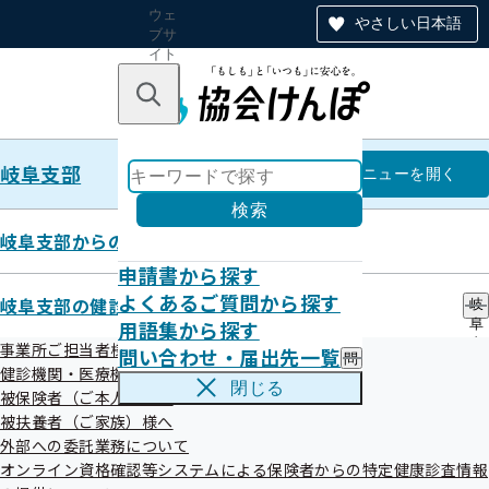
ウェ
やさしい日本語
ブサ
イト
全体
のナ
キーワードで探す
ビ
ゲー
ショ
岐阜支部
ン
岐阜支部
メニュー
を開く
検索
岐阜支部からのお知らせ
申請書から探す
令和07年06月
よくあるご質問から探す
岐阜支部の健診・保健指導のご案内
岐
用語集から探す
阜
支
事業所ご担当者様へ
問い合わせ・届出先一覧
問
部
健診機関・医療機関の皆さまへ
い
の
閉じる
被保険者（ご本人）様へ
合
健
わ
被扶養者（ご家族）様へ
診
せ
・
外部への委託業務について
お知らせ
・
保
オンライン資格確認等システムによる保険者からの特定健康診査情報
届
健