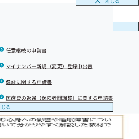
閉じる
かり方 動画公
 動画公開中！
メニューを
閉じる
任意継続の申請書
マイナンバー新規（変更）登録申出書
健診に関する申請書
医療費の返還（保険者間調整）に関する申請書
閉じる