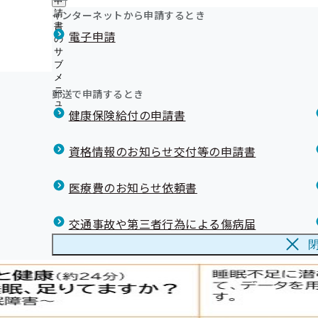
申
漫画「ブラックジャックによろしく」× 上手な医療のか
ュ
つ
公
インターネットから申請するとき
請
ー
開中！
い
開
リンク集
書
電子申請
て
漫画「ブラックジャックによろしく」× リフィル処方箋
の
の
の
ジェネリック医薬品（後発医薬品）実績リスト
サ
サ
サ
ブ
ブ
限度額適用認定証が不要の場合があります！
ブ
メ
メ
退職後の健康保険について
メ
ニ
ニ
郵送で申請するとき
健康保険証の記号の数字変換について
ニ
ュ
ュ
ュ
メールマガジン
健康保険給付の申請書
ー
ー
ー
資格情報のお知らせ交付等の申請書
医療費のお知らせ依頼書
交通事故や第三者行為による傷病届