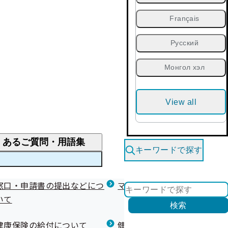
Français
Русский
Монгол хэл
View all
くあるご質問・用語集
キーワードで探す
くあるご質問
窓口・申請書の提出などにつ
医療費が高額になりそう・なったとき
健診を受けた後の健康づくり
マイナ保険証等関連について
いて
限度額適用認定・高額療養費・高額介護合算
検索
について
健康宣言（コラボヘルス）
健康保険の給付について
健康保険任意継続制度（退職
医療費の全額を負担したとき