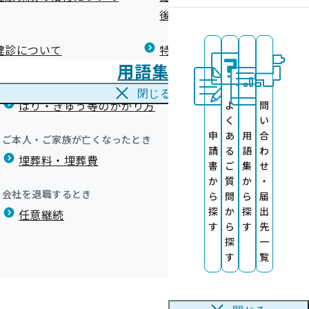
広報）
健康づくりコラム
後の健康保険）について
療養費
閉じる
健診について
特定保健指導について
海外で急な病気にかかり治療を受けたとき
用語集
海外療養費
閉じる
はり・きゅう等のかかり方
よ
問
健康診査情報の
く
い
申
あ
用
合
ご本人・ご家族が亡くなったとき
度より開始）
請
る
語
わ
作成しました
埋葬料・埋葬費
っています。
書
ご
集
せ
か
質
か
・
ます！～
会社を退職するとき
ら
問
ら
届
探
か
探
出
任意継続
す
ら
す
先
探
一
す
覧
品 動画公開