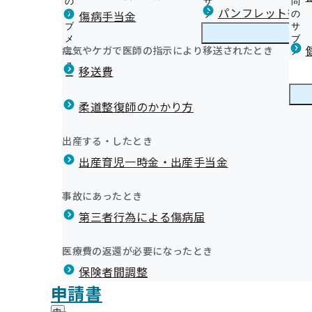
の
サ
問
岐阜支部からのお知らせ
パンフレット等（
傷病手当金
サ
ブ
の
ブ
メ
サ
事業所ご担当者様へ
メ
ニ
ブ
病気やケガで医師の指示により移送されたとき
岐阜支部の健診・保健指導のご案内
ニ
ュ
岐
メ
健診機関・医療機関の皆さまへ
のご案内
ュ
ー
阜
ニ
移送費
被保険者（ご本人）様へ
ー
支
ュ
健康保険委員にご登録ください！
被扶養者（ご家族）様へ
部
ー
健康保険委員
健
健康保険委員表彰について
外部への委託業務について
の
柔道整復師のかかり方
康
令和8年度 働く方の循環器病予防セミナーのご案内
健
オンライン資格確認等システムによる保険者からの特定
保
『協会けんぽと健康宣言』のご案内
診
提供について
険
健康づくり
健
「ぎふさん」の健康情報
出産する・したとき
・
委
【被保険者様対象】人間ドック健診のご案内（令和8年
康
2024年度支部別スコアリングレポート(岐阜支部版)を
保
員
出産育児一時金・出産手当金
づ
無料で睡眠・運動・禁煙をテーマにしたDVDの貸し出しを行
健診実施機関一覧等
協会けんぽだより（納入告知書同封リーフレット）
健
健康経営等の普及推進にご協力いただいています
の
く
広報
広
社会保険ぎふ・その他の広報物
指
サ
岐阜支部 第3期保健事業実施計画（データヘルス計画）
り
報
導
インセンティブ制度～皆さまの取組で保険料率が変わり
ブ
事故にあったとき
の
職場における健康講座のご案内
の
の
メ
プレスリリース
サ
健康づくりDVD無料貸出のご案内
サ
統計情報
第三者行為による傷病届
ご
ニ
ブ
医療機関の受診はマイナ保険証で
ブ
案
季節の減塩レシピ
ュ
メ
メ
各種申請書のご提出先
内
あなたと家族のために健診を受けましょう
ー
所在地・連絡先
ニ
医療費の返還が必要になったとき
ニ
の
協会けんぽ岐阜支部公式LINEについて
岐阜支部について
岐
調達情報
ュ
ュ
サ
電子申請サービスのご案内
保険者間調整
阜
ー
採用情報
ー
ブ
支
漫画「ブラックジャックによろしく」×ジェネリック医薬
評議会
申請書
個人情報保護
メ
部
情報公開
情
中！
事務処理誤り
ニ
地方自治体及び関係団体との連携協定
に
報