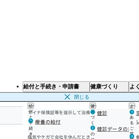
給付と手続き・申請書
健康づくり
よ
給付と手続き
健康づくり
よ
閉じる
給
健
よ
マイナ保険証等を提示して治療を受けるとき
付
康
健診
く
と
づ
あ
療養の給付
手
く
る
岐阜支部
健診データの提供
続
り
ご
き
の
質
病気やケガで会社を休んだとき