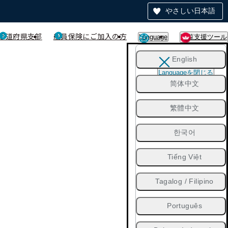
やさしい日本語
都道府県支部
船員保険にご加入の方
Language
閲覧支援ツール
English
Languageを閉じる
简体中文
繁體中文
한국어
Tiếng Việt
Tagalog / Filipino
Português