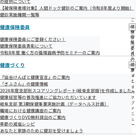
の提供について
出
指
ついて、新規委託先健診実施機関を募集します。
【被保険者様対象】人間ドック健診のご案内（令和8年度より開始）
先
導
一
健診実施機関一覧等
の
覧
ご
の
案
健康保険委員
健
サ
内
康
ブ
の
保
健康保険委員にご登録ください！
メ
サ
険
健康保険委員表彰について
ニ
ブ
委
ュ
令和8年度 働く方の循環器病予防セミナーのご案内
メ
概要
員
ー
ニ
の
ュ
健康づくり
健
サ
ー
康
ブ
35歳以上の協会けんぽ被保険者に対して、人間ドック実施費
づ
メ
『協会けんぽと健康宣言』のご案内
用のうち25,000円を上限に補助します。（年度内1回限り。
く
ニ
「ぎふさん」の健康情報
り
ュ
生活習慣病予防健診
との併用不可。）
2024年度支部別スコアリングレポート(岐阜支部版)を作成しました
の
ー
健康経営等の普及推進にご協力いただいています
サ
ブ
岐阜支部 第3期保健事業実施計画（データヘルス計画）
メ
職場における健康講座のご案内
ニ
健康づくりDVD無料貸出のご案内
ュ
季節の減塩レシピ
ー
あなたと家族のために健診を受けましょう