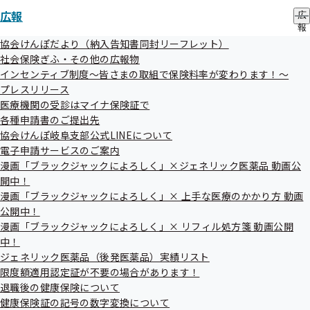
募集要件
広報
広
報
の
・全国健康保険協会（協会けんぽ）岐阜支部と「生活習慣病
協会けんぽだより（納入告知書同封リーフレット）
サ
社会保険ぎふ・その他の広報物
予防健診業務」「
特定保健指導
業務」の契約を締結している
ブ
インセンティブ制度～皆さまの取組で保険料率が変わります！～
メ
こと。
プレスリリース
ニ
ュ
医療機関の受診はマイナ保険証で
「生活習慣病予防健診業務」
ー
各種申請書のご提出先
協会けんぽ岐阜支部公式LINEについて
「特定保健指導業務」
電子申請サービスのご案内
漫画「ブラックジャックによろしく」×ジェネリック医薬品 動画公
・全国健康保険協会（協会けんぽ）の定める「健診の基準」
開中！
に沿って実施ができること。
漫画「ブラックジャックによろしく」× 上手な医療のかかり方 動画
公開中！
「健診の基準」
漫画「ブラックジャックによろしく」× リフィル処方箋 動画公開
中！
・健診団体連絡協議会が取りまとめた「適切な健保連人間
ジェネリック医薬品（後発医薬品）実績リスト
限度額適用認定証が不要の場合があります！
ドック健診に望まれる要件」について、以下のいずれかの団
退職後の健康保険について
体から、認定等を受けていること。
健康保険証の記号の数字変換について