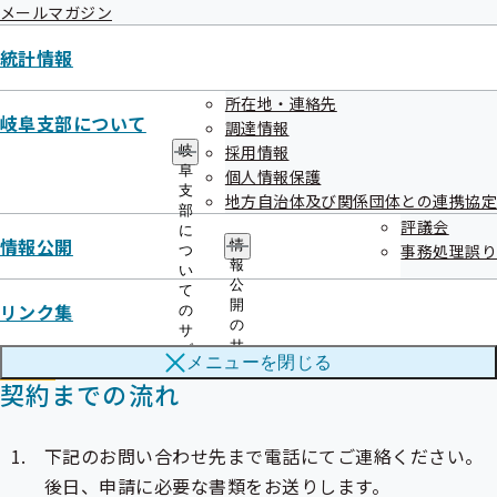
メールマガジン
日本人間ドック・予防医療学会／日本病院会
日本総合健診医学会
統計情報
全日本病院協会
所在地・連絡先
全国労働衛生団体連合会
岐阜支部について
調達情報
採用情報
岐
・人間ドック健診の健診当日に特定保健指導の初回面談を実
阜
個人情報保護
施し、かつその継続的支援及び実績評価まで実施できる体制
支
地方自治体及び関係団体との連携協定
部
を有していること。
評議会
に
情報公開
情
事務処理誤り
つ
報
い
公
て
開
リンク集
の
の
サ
サ
ブ
メニューを
閉じる
ブ
メ
契約までの流れ
メ
ニ
ニ
ュ
ュ
ー
ー
下記のお問い合わせ先まで電話にてご連絡ください。
後日、申請に必要な書類をお送りします。