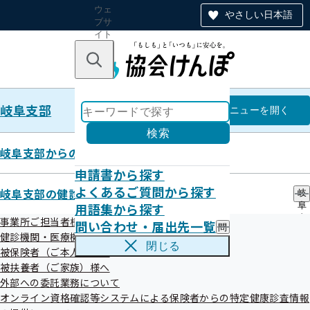
ウェ
やさしい日本語
ブサ
イト
全体
のナ
キーワードで探す
ビ
ゲー
ショ
岐阜支部
ン
岐阜支部
メニュー
を開く
検索
岐阜支部からのお知らせ
申請書から探す
人間ドック健診実施機関の募集に
よくあるご質問から探す
岐阜支部の健診・保健指導のご案内
岐
用語集から探す
阜
ついて
支
事業所ご担当者様へ
問い合わせ・届出先一覧
問
部
健診機関・医療機関の皆さまへ
い
の
閉じる
被保険者（ご本人）様へ
合
健
令和08年04月01日
わ
被扶養者（ご家族）様へ
診
せ
・
外部への委託業務について
全国健康保険協会（協会けんぽ）岐阜支部では、協会けんぽ
・
保
オンライン資格確認等システムによる保険者からの特定健康診査情報
届
健
に加入している
被保険者
を対象とした人間ドック健診業務に