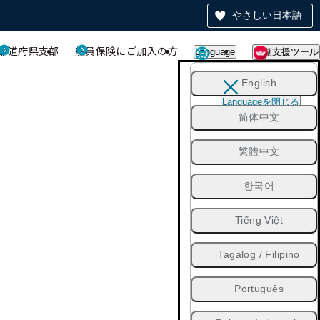
やさしい日本語
都道府県支部
船員保険にご加入の方
Language
閲覧支援ツール
English
Languageを閉じる
简体中文
繁體中文
한국어
Tiếng Việt
Tagalog / Filipino
Português