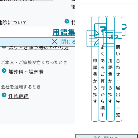
広報）
健康づくりコラム
後の健康保険）について
療養費
閉じる
健診について
特定保健指導について
海外で急な病気にかかり治療を受けたとき
用語集
海外療養費
閉じる
はり・きゅう等のかかり方
よ
問
く
い
申
あ
用
合
ご本人・ご家族が亡くなったとき
請
る
語
わ
埋葬料・埋葬費
診勧奨業務委託
健康保険委員の登録・変更
書
ご
集
せ
か
質
か
・
会社を退職するとき
ら
問
ら
届
探
か
探
出
任意継続
す
ら
す
先
彰事業所が決定
探
一
す
覧
彰事業所が決定
診」のお知らせ
彰事業所が決定