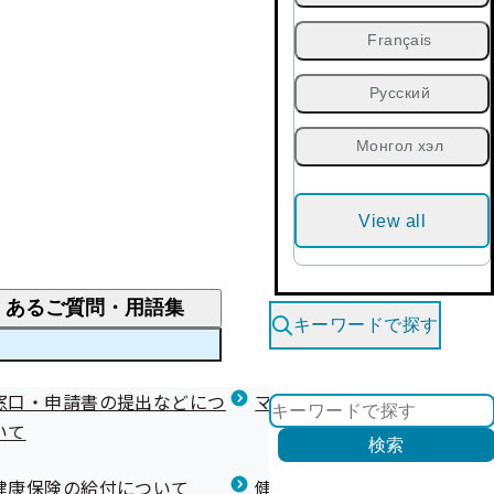
Français
Русский
Монгол хэл
View all
くあるご質問・用語集
キーワードで探す
くあるご質問
窓口・申請書の提出などにつ
医療費が高額になりそう・なったとき
健診を受けた後の健康づくり
マイナ保険証等関連について
いて
限度額適用認定・高額療養費・高額介護合算
検索
について
健康宣言（コラボヘルス）
健康保険の給付について
健康保険任意継続制度（退職
医療費の全額を負担したとき