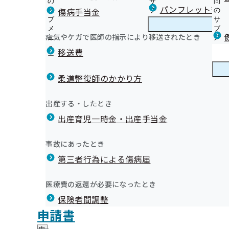
の
サ
問
福島支部からのお知らせ
パンフレット等（
傷病手当金
サ
ブ
の
ブ
メ
サ
安心＆おトクな生活習慣病予防健診はコチラ！
メ
ニ
ブ
病気やケガで医師の指示により移送されたとき
福島支部の健診・保健指導のご案内
ニ
ュ
福
メ
令和8年度 生活習慣病予防健診について
健康保険委員
ュ
ー
島
ニ
移送費
健診バスによる集合健診
ー
支
ュ
健康保険委員を募集しています！
被保険者（ご本人）様の特定保健指導
部
ー
健康保険委員
健
健康保険委員の登録・変更
市町村民健診のご案内
の
柔道整復師のかかり方
康
健
被扶養者様の特定健診自己負担額のご案内
保
今日から始める健康事業所宣言
診
受診券を使用した定期健康診断の受診について
険
健康づくり
健
出前講座について
出産する・したとき
・
委
被扶養者様（ご家族）様の特定保健指導
康
福島支部 保健事業実施計画（データヘルス計画）
保
員
出産育児一時金・出産手当金
づ
生活習慣病予防健診の対象者を有する事業所に対する受
健康保険委員を募集しています！
福島支部公式LINEについて
健
健康づくりDVDの無料貸し出しを始めました！
の
く
広報
広
について
福島支部の広報・お知らせ
指
サ
令和7年度「オンライン禁煙セミナー」を開催します
り
報
導
定期健康診断結果データの取得勧奨業務委託について
納入告知書同封リーフレット
ブ
事故にあったとき
の
令和6年度「メンタルヘルスセミナー」を開催します
の
の
統計分析
メ
【特定保健指導業務を外部業者へ委託しております】
インセンティブ制度とは
サ
「ふくしま健康経営優良事業所」認定制度
サ
統計情報
第三者行為による傷病届
ご
統
統計分析（その他の分析）
ニ
ブ
令和６年度から付加健診の対象年齢が拡大されます！
協会けんぽ申請用紙の年金事務所への設置終了について
ブ
案
「令和7年度ふくしま健康経営優良事業所」の認定・表
計
ュ
メ
生活習慣病予防健診Q＆A
メ
新型コロナウイルス感染症に係る傷病手当金について
内
情
しました
ー
所在地・連絡先
ニ
医療費の返還が必要になったとき
ニ
の
定期健康診断結果のデータ提供のお願い
プレスリリース
報
福島支部について
福
「令和6年度ふくしま健康経営優良事業所」の認定・表
調達情報
ュ
ュ
サ
の
被扶養者さま向け「特定健診」のご案内
ジェネリック医薬品はこんなお薬です
保険者間調整
島
ー
しました
採用情報
ー
ブ
サ
支
無料！扶養家族の皆さまの「協会けんぽ0（ゼロ）円健
協会けんぽTOP
ジェネリック医薬品（後発医薬品）実績リスト
都道府県支部
福島支部
健康保険委員
評議会
申請書
「令和5年度ふくしま健康経営優良事業所」の認定・表
個人情報保護
メ
ブ
部
情報公開
情
未治療者に対する受診勧奨業務の外部委託について
連絡先・アクセス
メールマガジン
事務処理誤り
ニ
メ
しました
地方自治体及び関係団体との連携協定
に
報