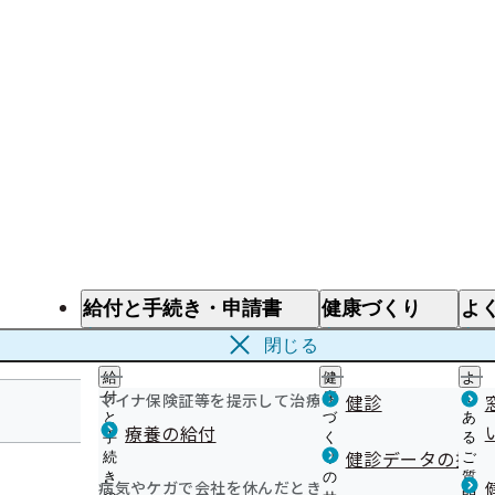
給付と手続き・申請書
健康づくり
よ
給付と手続き
健康づくり
よ
閉じる
給
健
よ
マイナ保険証等を提示して治療を受けるとき
付
康
健診
く
と
づ
あ
療養の給付
手
く
る
福島支部
健診データの提供
続
り
ご
き
の
質
病気やケガで会社を休んだとき