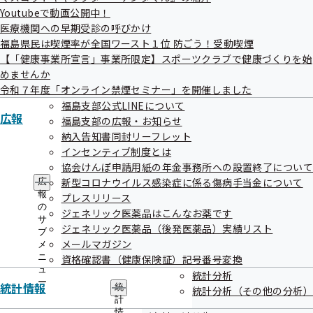
Youtubeで動画公開中！
情報配信元
医療機関への早期受診の呼びかけ
協会けんぽ 福島支部
福島県民は喫煙率が全国ワースト１位 防ごう！受動喫煙
【「健康事業所宣言」事業所限定】スポーツクラブで健康づくりを始
めませんか
令和７年度「オンライン禁煙セミナー」を開催しました
福島支部公式LINEについて
広報
福島支部の広報・お知らせ
納入告知書同封リーフレット
インセンティブ制度とは
協会けんぽ申請用紙の年金事務所への設置終了につい
メールマガジン登録方法
新型コロナウイルス感染症に係る傷病手当金について
広
報
プレスリリース
の
下記の手順に従って登録を行なってください。
ジェネリック医薬品はこんなお薬です
サ
ジェネリック医薬品（後発医薬品）実績リスト
ブ
メールマガジン
メ
ニ
資格確認書（健康保険証）記号番号変換
ュ
統計分析
ー
Step1
統計情報
統
統計分析（その他の分析）
計
以下リンク先より登録を行います（PC・スマートフォン）
情