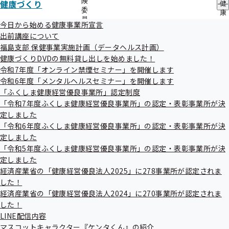
険
健康づくり
健
委
康
登録できる方
員
づ
今日から始める健康事業所宣言
の
く
パソコン・スマートフォンのEメールアドレスをお持ちの方
出前講座について
サ
り
福島支部 保健事業実施計画（データヘルス計画）
であれば、どなたでもご利用できます。
ブ
の
メ
健康づくりDVDの無料貸し出しを始めました！
サ
（携帯電話からの登録はできません）
ニ
ブ
令和7年度「オンライン禁煙セミナー」を開催します
ュ
メ
令和6年度「メンタルヘルスセミナー」を開催します
ー
ニ
「ふくしま健康経営優良事業所」認定制度
メールの内容
ュ
「令和7年度ふくしま健康経営優良事業所」の認定・表彰事業所が決
ー
健康保険制度の解説
定しました
法律改正などの最新情報
「令和6年度ふくしま健康経営優良事業所」の認定・表彰事業所が決
各種申請お手続きの際の留意点やQ&A
定しました
「令和5年度ふくしま健康経営優良事業所」の認定・表彰事業所が決
健康づくりのためのお役立ち情報
定しました
協会けんぽ福島支部の各事業案内 等々
経済産業省の「健康経営優良法人2025」に278事業所が認定されま
した！
経済産業省の「健康経営優良法人2024」に270事業所が認定されま
配信回数
した！
毎月1回以上配信（随時配信を予定）
LINE配信内容
マスコットキャラクター『ケンタくん』の紹介