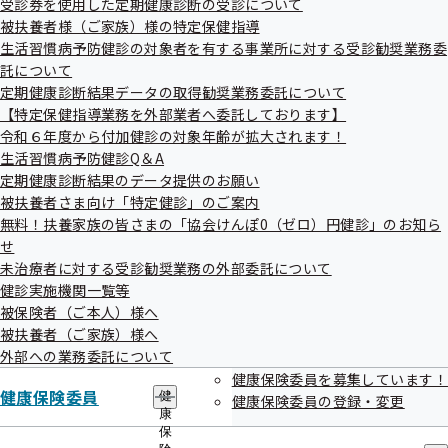
受診券を使用した定期健康診断の受診について
出
指
被扶養者様（ご家族）様の特定保健指導
先
メールマガジン登録方法
導
一
生活習慣病予防健診の対象者を有する事業所に対する受診勧奨業務委
の
覧
バックナンバー
ご
託について
の
案
定期健康診断結果データの取得勧奨業務委託について
サ
内
【特定保健指導業務を外部業者へ委託しております】
ブ
の
メ
令和６年度から付加健診の対象年齢が拡大されます！
サ
ニ
ブ
生活習慣病予防健診Q＆A
ュ
メ
定期健康診断結果のデータ提供のお願い
ー
ニ
被扶養者さま向け「特定健診」のご案内
ュ
福島支部メールマガジンについて
無料！扶養家族の皆さまの「協会けんぽ0（ゼロ）円健診」のお知ら
ー
せ
未治療者に対する受診勧奨業務の外部委託について
最新の健康保険情報、健康レシピなどを定期的にメールでお
健診実施機関一覧等
届けします。
被保険者（ご本人）様へ
年齢層や性別などを選ぶだけで、簡単に登録できます。
被扶養者（ご家族）様へ
パソコンや、webメールが使えるスマートフォンから、ぜひ
外部への業務委託について
健康保険委員を募集しています！
ご活用ください！
健康保険委員
健
健康保険委員の登録・変更
康
保