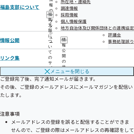
所在地・連絡先
報
福島支部について
福島支部メールマガジンをご希望の方
調達情報
の
採用情報
福
サ
新規登録
島
個人情報保護
ブ
支
メ
地方自治体及び関係団体との連携協定
部
ニ
他都道府県支部メールマガジンをご希望の方
評議会
に
ュ
情報公開
情
事務処理誤り
つ
ー
追加登録
報
い
公
て
開
リンク集
の
の
サ
サ
ブ
Step2
メニューを
閉じる
ブ
メ
ご登録完了後、完了通知メールが届きます。
メ
ニ
ニ
ュ
その後、ご登録のメールアドレスにメールマガジンを配信い
ュ
ー
たします。
ー
注意事項
メールアドレスの登録を誤ると配信することができま
せんので、ご登録の際はメールアドレスの再確認をして