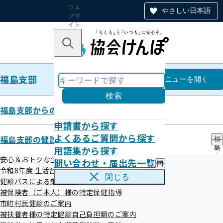
ウェ
やさしい日本語
ブサ
イト
全体
のナ
キーワードで探す
ビ
ゲー
ショ
福島支部
ン
福島支部
メニュー
を開く
検索
福島支部からのお知らせ
申請書から探す
メールマガジン
よくあるご質問から探す
福島支部の健診・保健指導のご案内
福
用語集から探す
島
支
安心＆おトクな生活習慣病予防健診はコチラ！
問い合わせ・届出先一覧
問
部
令和8年度 生活習慣病予防健診について
い
の
閉じる
健診バスによる集合健診
合
健
わ
目次
被保険者（ご本人）様の特定保健指導
診
せ
・
市町村民健診のご案内
・
保
被扶養者様の特定健診自己負担額のご案内
福島支部メールマガジンについて
届
健