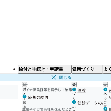
給付と手続き・申請書
健康づくり
よ
給付と手続き
健康づくり
よ
閉じる
給
健
よ
マイナ保険証等を提示して治療を受けるとき
付
康
健診
く
と
づ
あ
療養の給付
手
く
る
福島支部
健診データの提供
続
り
ご
き
の
質
病気やケガで会社を休んだとき