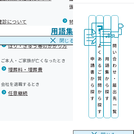
広報）
健康づくりコラム
後の健康保険）について
療養費
閉じる
健診について
特定保健指導について
海外で急な病気にかかり治療を受けたとき
用語集
海外療養費
閉じる
はり・きゅう等のかかり方
よ
問
く
い
申
あ
用
合
ご本人・ご家族が亡くなったとき
請
る
語
わ
埋葬料・埋葬費
診勧奨業務委託
書
ご
集
せ
か
質
か
・
会社を退職するとき
ら
問
ら
届
探
か
探
出
任意継続
す
ら
す
先
彰事業所が決定
探
一
す
覧
彰事業所が決定
診」のお知らせ
彰事業所が決定