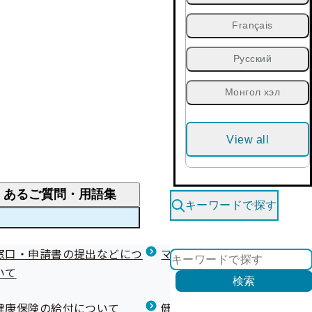
Français
Русский
Монгол хэл
View all
くあるご質問・用語集
キーワードで探す
くあるご質問
窓口・申請書の提出などにつ
医療費が高額になりそう・なったとき
健診を受けた後の健康づくり
マイナ保険証等関連について
いて
限度額適用認定・高額療養費・高額介護合算
検索
について
健康宣言（コラボヘルス）
健康保険の給付について
健康保険任意継続制度（退職
医療費の全額を負担したとき