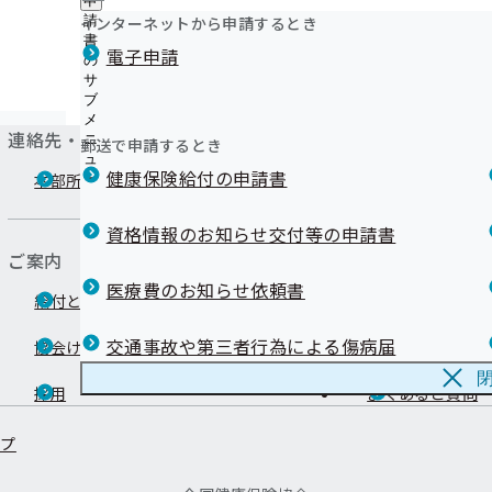
申
健診実施機関一覧等
資格確認書（健康保険証）記号番号変換
ュ
ニ
経済産業省の「健康経営優良法人2025」に278事業所
つ
公
インターネットから申請するとき
請
ー
ュ
被保険者（ご本人）様へ
い
た！
開
リンク集
書
ー
被扶養者（ご家族）様へ
電子申請
て
の
の
経済産業省の「健康経営優良法人2024」に270事業所
の
外部への業務委託について
サ
サ
た！
サ
ブ
ブ
LINE配信内容
協会けんぽTOP
都道府県支部
福島支部
リンク集
ブ
メ
メ
メ
マスコットキャラクター『ケンタくん』の紹介
連絡先・アクセス
ニ
ニ
郵送で申請するとき
ニ
ュ
Youtubeで動画公開中！
ュ
ュ
健康保険給付の申請書
ー
本部所在地
都道府県支部所
ー
医療機関への早期受診の呼びかけ
ー
福島県民は喫煙率が全国ワースト１位 防ごう！受動喫煙
【「健康事業所宣言」事業所限定】スポーツクラブで健
資格情報のお知らせ交付等の申請書
ませんか
ご案内
令和７年度「オンライン禁煙セミナー」を開催しました
医療費のお知らせ依頼書
給付と手続き
申請書
交通事故や第三者行為による傷病届
協会けんぽについて
情報公開
採用
よくあるご質問
ップ