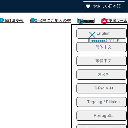
やさしい日本語
都道府県支部
船員保険にご加入の方
Language
閲覧支援ツール
English
Languageを閉じる
简体中文
繁體中文
한국어
Tiếng Việt
Tagalog / Filipino
Português