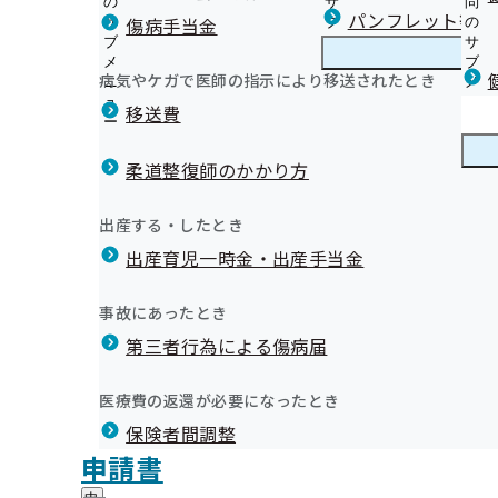
の
サ
問
福島支部からのお知らせ
パンフレット等（
傷病手当金
サ
ブ
の
ブ
メ
サ
安心＆おトクな生活習慣病予防健診はコチラ！
メ
ニ
ブ
病気やケガで医師の指示により移送されたとき
福島支部の健診・保健指導のご案内
ニ
ュ
福
メ
令和8年度 生活習慣病予防健診について
リンク集
ュ
ー
島
ニ
移送費
健診バスによる集合健診
ー
支
ュ
健康保険委員を募集しています！
被保険者（ご本人）様の特定保健指導
部
ー
健康保険委員
健
健康保険委員の登録・変更
市町村民健診のご案内
の
柔道整復師のかかり方
康
健
被扶養者様の特定健診自己負担額のご案内
保
今日から始める健康事業所宣言
診
受診券を使用した定期健康診断の受診について
険
福島県医師会
健康づくり
健
出前講座について
出産する・したとき
・
委
被扶養者様（ご家族）様の特定保健指導
康
福島支部 保健事業実施計画（データヘルス計画）
保
員
福島県歯科医師会
出産育児一時金・出産手当金
づ
生活習慣病予防健診の対象者を有する事業所に対する受
福島支部公式LINEについて
健
健康づくりDVDの無料貸し出しを始めました！
の
く
広報
広
について
福島支部の広報・お知らせ
指
サ
令和7年度「オンライン禁煙セミナー」を開催します
り
福島県薬剤師会
報
導
定期健康診断結果データの取得勧奨業務委託について
納入告知書同封リーフレット
ブ
事故にあったとき
の
令和6年度「メンタルヘルスセミナー」を開催します
の
の
統計分析
メ
【特定保健指導業務を外部業者へ委託しております】
インセンティブ制度とは
サ
「ふくしま健康経営優良事業所」認定制度
福島県看護協会
サ
統計情報
第三者行為による傷病届
ご
統
統計分析（その他の分析）
ニ
ブ
令和６年度から付加健診の対象年齢が拡大されます！
協会けんぽ申請用紙の年金事務所への設置終了について
ブ
案
「令和7年度ふくしま健康経営優良事業所」の認定・表
計
ュ
メ
生活習慣病予防健診Q＆A
メ
新型コロナウイルス感染症に係る傷病手当金について
東北厚生局
内
情
しました
ー
所在地・連絡先
ニ
医療費の返還が必要になったとき
ニ
の
定期健康診断結果のデータ提供のお願い
プレスリリース
報
福島支部について
福
「令和6年度ふくしま健康経営優良事業所」の認定・表
調達情報
ュ
ュ
サ
の
福島労働局
被扶養者さま向け「特定健診」のご案内
ジェネリック医薬品はこんなお薬です
保険者間調整
島
ー
しました
採用情報
ー
ブ
サ
支
無料！扶養家族の皆さまの「協会けんぽ0（ゼロ）円健
ジェネリック医薬品（後発医薬品）実績リスト
評議会
申請書
「令和5年度ふくしま健康経営優良事業所」の認定・表
個人情報保護
メ
ブ
日本年金機構
部
情報公開
情
未治療者に対する受診勧奨業務の外部委託について
メールマガジン
事務処理誤り
ニ
メ
しました
地方自治体及び関係団体との連携協定
に
報