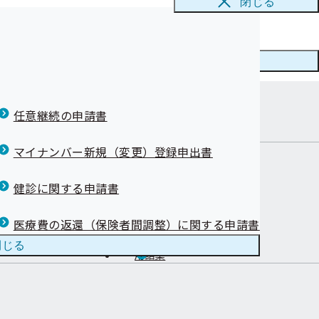
閉じる
が認定されまし
が認定されまし
メニューを
閉じる
任意継続の申請書
在地
康づくりを始め
マイナンバー新規（変更）登録申出書
健診に関する申請書
健康づくり
医療費の返還（保険者間調整）に関する申請書
お知らせ
閉じる
用語集