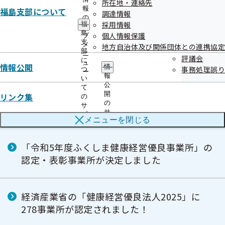
所在地・連絡先
報
福島支部について
「ふくしま健康経営優良事業所」認定制度
調達情報
の
採用情報
福
サ
島
個人情報保護
ブ
支
メ
地方自治体及び関係団体との連携協定
「令和7年度ふくしま健康経営優良事業所」の
部
ニ
評議会
認定・表彰事業所が決定しました
に
ュ
情報公開
情
事務処理誤り
つ
ー
報
い
公
て
開
リンク集
「令和6年度ふくしま健康経営優良事業所」の
の
の
サ
認定・表彰事業所が決定しました
サ
ブ
メニューを
閉じる
ブ
メ
メ
ニ
ニ
ュ
「令和5年度ふくしま健康経営優良事業所」の
ュ
ー
認定・表彰事業所が決定しました
ー
経済産業省の「健康経営優良法人2025」に
278事業所が認定されました！