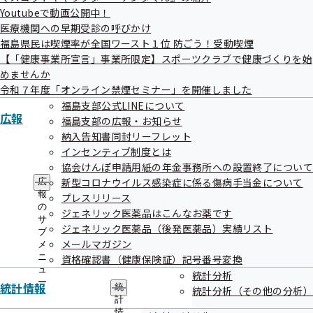
出前講座について
Youtubeで動画公開中！
医療機関への早期受診の呼びかけ
福島県民は喫煙率が全国ワースト１位 防ごう！受動喫煙
福島支部 保健事業実施計画（データヘルス計
【「健康事業所宣言」事業所限定】スポーツクラブで健康づくりを始
画）
めませんか
令和７年度「オンライン禁煙セミナー」を開催しました
福島支部公式LINEについて
広報
福島支部の広報・お知らせ
健康づくりDVDの無料貸し出しを始めまし
納入告知書同封リーフレット
た！
インセンティブ制度とは
協会けんぽ申請用紙の年金事務所への設置終了につい
新型コロナウイルス感染症に係る傷病手当金について
広
令和7年度「オンライン禁煙セミナー」を開催
報
プレスリリース
します
の
ジェネリック医薬品はこんなお薬です
サ
ジェネリック医薬品（後発医薬品）実績リスト
ブ
メールマガジン
メ
ニ
令和6年度「メンタルヘルスセミナー」を開催
資格確認書（健康保険証）記号番号変換
ュ
統計分析
します
ー
統計情報
統
統計分析（その他の分析）
計
情