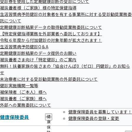
受診券を使用した定期健康診断の受診について
令和6年3月11日、経済産業省から「健康経営優良法人
出
指
被扶養者様（ご家族）様の特定保健指導
先
導
2024」認定法人が発表されました。
一
生活習慣病予防健診の対象者を有する事業所に対する受診勧奨業務委
の
今年は、福島支部から大規模法人部門で10社、中小企業法人
覧
ご
託について
の
案
部門で260社の事業所が認定されました！！
定期健康診断結果データの取得勧奨業務委託について
サ
内
【特定保健指導業務を外部業者へ委託しております】
ブ
の
メ
令和６年度から付加健診の対象年齢が拡大されます！
受賞された事業所一覧
サ
ニ
ブ
生活習慣病予防健診Q＆A
ュ
メ
定期健康診断結果のデータ提供のお願い
認定された事業所様におかれましては、今後ますますのご活
ー
ニ
被扶養者さま向け「特定健診」のご案内
躍を祈念申し上げます。
ュ
無料！扶養家族の皆さまの「協会けんぽ0（ゼロ）円健診」のお知ら
ー
せ
健康経営優良法人への応募は、「健康事業所宣言」にエント
未治療者に対する受診勧奨業務の外部委託について
リーしていることが条件となっておりますので、
健診実施機関一覧等
「健康事業所宣言」にエントリーして、応募を検討してみて
被保険者（ご本人）様へ
はいかがでしょうか。
被扶養者（ご家族）様へ
外部への業務委託について
健康保険委員を募集しています！
健康経営優良法人認定制度 経済産業省
健康保険委員
健
健康保険委員の登録・変更
康
健康事業所宣言について
保