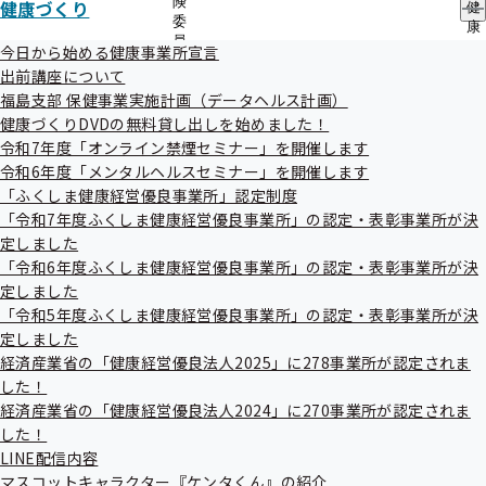
険
健康づくり
健
「健康経営」はNPO法人健康経営研究会の登録商標で
委
康
員
す。
づ
今日から始める健康事業所宣言
の
く
出前講座について
サ
り
福島支部 保健事業実施計画（データヘルス計画）
ブ
の
企画総務グループ TEL.024-523-3916（直通） FAX.024-
メ
健康づくりDVDの無料貸し出しを始めました！
サ
523-3841
ニ
ブ
令和7年度「オンライン禁煙セミナー」を開催します
ュ
メ
令和6年度「メンタルヘルスセミナー」を開催します
ー
ニ
「ふくしま健康経営優良事業所」認定制度
ュ
「令和7年度ふくしま健康経営優良事業所」の認定・表彰事業所が決
ー
定しました
「令和6年度ふくしま健康経営優良事業所」の認定・表彰事業所が決
定しました
「令和5年度ふくしま健康経営優良事業所」の認定・表彰事業所が決
健康づくり
定しました
経済産業省の「健康経営優良法人2025」に278事業所が認定されま
した！
経済産業省の「健康経営優良法人2024」に270事業所が認定されま
今日から始める健康事業所宣言
した！
LINE配信内容
マスコットキャラクター『ケンタくん』の紹介