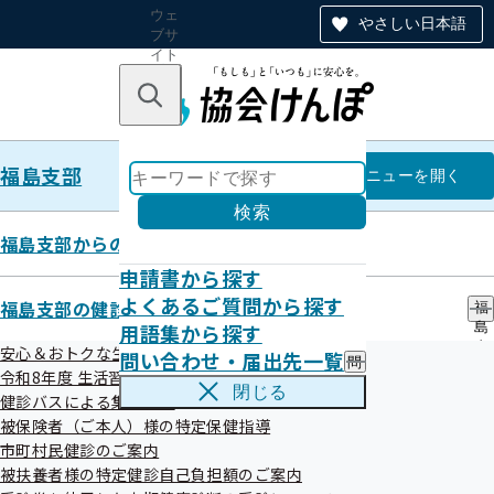
ウェ
やさしい日本語
ブサ
イト
全体
のナ
キーワードで探す
ビ
ゲー
ショ
福島支部
ン
福島支部
メニュー
を開く
検索
福島支部からのお知らせ
申請書から探す
経済産業省の「健康経営優良法人
よくあるご質問から探す
福島支部の健診・保健指導のご案内
福
用語集から探す
島
2024」に270事業所が認定され
支
安心＆おトクな生活習慣病予防健診はコチラ！
問い合わせ・届出先一覧
問
部
ました！
令和8年度 生活習慣病予防健診について
い
の
閉じる
健診バスによる集合健診
合
健
わ
被保険者（ご本人）様の特定保健指導
診
せ
・
市町村民健診のご案内
令和06年03月18日
・
保
被扶養者様の特定健診自己負担額のご案内
届
健