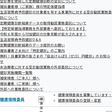
受診券を使用した定期健康診断の受診について
協会けんぽ福島支部では、「健康経営」が福島県内に広まる
出
指
被扶養者様（ご家族）様の特定保健指導
先
導
よう、福島県や関係機関と連携して健康づくり事業に取り組
一
生活習慣病予防健診の対象者を有する事業所に対する受診勧奨業務委
の
んでいます。
覧
ご
託について
の
案
「ふくしま健康経営優良事業所」とは、従業員さまの健康増
定期健康診断結果データの取得勧奨業務委託について
サ
内
【特定保健指導業務を外部業者へ委託しております】
進に積極的に取り組んでいる事業所さまを、福島県が優良事
ブ
の
メ
令和６年度から付加健診の対象年齢が拡大されます！
サ
業所に認定するとともに、特に優秀な事業所を表彰すること
ニ
ブ
生活習慣病予防健診Q＆A
で、「健康経営」を県内事業所に広め、働く世代への健康づ
ュ
メ
定期健康診断結果のデータ提供のお願い
ー
ニ
くりの取り組みの拡大につなげることを目的として、平成30
被扶養者さま向け「特定健診」のご案内
ュ
無料！扶養家族の皆さまの「協会けんぽ0（ゼロ）円健診」のお知ら
年度より創設されたものです。
ー
せ
今年度は協会けんぽ福島支部から、226社が「ふくしま健康
未治療者に対する受診勧奨業務の外部委託について
経営優良事業所」として認定され、さらに3社が特に優秀な
健診実施機関一覧等
事業所として表彰されました。
被保険者（ご本人）様へ
被扶養者（ご家族）様へ
外部への業務委託について
健康保険委員を募集しています！
健康保険委員
健
健康保険委員の登録・変更
康
保