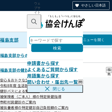
ウェ
やさしい日本語
ブサ
イト
全体
のナ
キーワードで探す
ビ
ゲー
ショ
福島支部
ン
福島支部
メニュー
を開く
検索
福島支部からのお知らせ
申請書から探す
「令和5年度ふくしま健康経営優
よくあるご質問から探す
福島支部の健診・保健指導のご案内
福
用語集から探す
島
良事業所」の認定・表彰事業所が
支
安心＆おトクな生活習慣病予防健診はコチラ！
問い合わせ・届出先一覧
問
部
決定しました
令和8年度 生活習慣病予防健診について
い
の
閉じる
健診バスによる集合健診
合
健
わ
被保険者（ご本人）様の特定保健指導
診
せ
・
市町村民健診のご案内
令和05年11月28日
・
保
被扶養者様の特定健診自己負担額のご案内
届
健