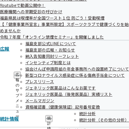
Youtubeで動画公開中！
医療機関への早期受診の呼びかけ
福島県民は喫煙率が全国ワースト１位 防ごう！受動喫煙
【「健康事業所宣言」事業所限定】スポーツクラブで健康づくりを始
めませんか
令和７年度「オンライン禁煙セミナー」を開催しました
令和５年度認定事業所
福島支部公式LINEについて
広報
福島支部の広報・お知らせ
納入告知書同封リーフレット
令和５年度認定事業所さま
インセンティブ制度とは
協会けんぽ申請用紙の年金事務所への設置終了につい
認定・表彰された事業所様におかれましては、今後ますます
新型コロナウイルス感染症に係る傷病手当金について
広
のご活躍を祈念申し上げます。
報
プレスリリース
の
ジェネリック医薬品はこんなお薬です
サ
ジェネリック医薬品（後発医薬品）実績リスト
ブ
メールマガジン
メ
ニ
資格確認書（健康保険証）記号番号変換
ュ
統計分析
ー
統計情報
統
統計分析（その他の分析）
計
情