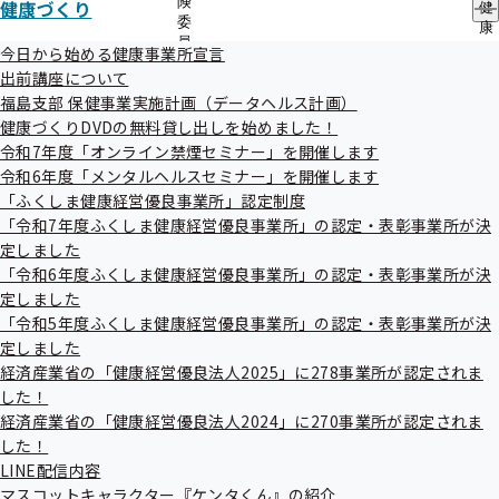
険
健康づくり
健
令和5年度表彰事業所
委
康
員
づ
今日から始める健康事業所宣言
の
く
出前講座について
サ
り
福島支部 保健事業実施計画（データヘルス計画）
ブ
の
県知事賞
メ
健康づくりDVDの無料貸し出しを始めました！
サ
ニ
ブ
令和7年度「オンライン禁煙セミナー」を開催します
ュ
メ
令和6年度「メンタルヘルスセミナー」を開催します
株式会社 鈴木建設（白河市）
ー
ニ
「ふくしま健康経営優良事業所」認定制度
ュ
「令和7年度ふくしま健康経営優良事業所」の認定・表彰事業所が決
ー
定しました
福島民報社賞
「令和6年度ふくしま健康経営優良事業所」の認定・表彰事業所が決
定しました
「令和5年度ふくしま健康経営優良事業所」の認定・表彰事業所が決
睦奥テックコンサルタント 株式会社（郡山市）
定しました
経済産業省の「健康経営優良法人2025」に278事業所が認定されま
した！
福島民友新聞社賞
経済産業省の「健康経営優良法人2024」に270事業所が認定されま
した！
LINE配信内容
有限会社 ハシコー梱包運輸（鏡石町）
マスコットキャラクター『ケンタくん』の紹介