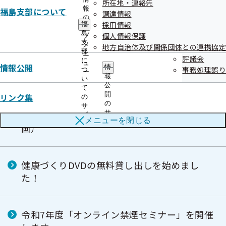
健康づくり
所在地・連絡先
報
福島支部について
調達情報
の
採用情報
福
サ
島
個人情報保護
ブ
今日から始める健康事業所宣言
支
メ
地方自治体及び関係団体との連携協定
部
ニ
評議会
に
ュ
情報公開
情
事務処理誤り
つ
ー
出前講座について
報
い
公
て
開
リンク集
の
の
サ
サ
福島支部 保健事業実施計画（データヘルス計
ブ
メニューを
閉じる
ブ
メ
画）
メ
ニ
ニ
ュ
ュ
ー
ー
健康づくりDVDの無料貸し出しを始めまし
た！
令和7年度「オンライン禁煙セミナー」を開催