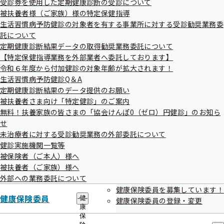
受診券を使用した定期健康診断の受診について
出
指
被扶養者様（ご家族）様の特定保健指導
先
導
一
生活習慣病予防健診の対象者を有する事業所に対する受診勧奨業務委
の
覧
ご
託について
の
令和7年度「オンライン禁煙セミナー」を
案
定期健康診断結果データの取得勧奨業務委託について
サ
内
開催します
【特定保健指導業務を外部業者へ委託しております】
ブ
の
メ
令和６年度から付加健診の対象年齢が拡大されます！
サ
ニ
ブ
生活習慣病予防健診Q＆A
ュ
福島県の喫煙率は、全国ワースト1位（令和4年国民生活基礎
メ
定期健康診断結果のデータ提供のお願い
ー
ニ
調査）であることをご存じですか？
被扶養者さま向け「特定健診」のご案内
ュ
無料！扶養家族の皆さまの「協会けんぽ0（ゼロ）円健診」のお知ら
福島県も、県民の健康課題を改善するための重点スローガン
ー
せ
として「減塩・禁煙・脱肥満」を掲げており、
未治療者に対する受診勧奨業務の外部委託について
禁煙対策は喫緊の課題であるといえます。
健診実施機関一覧等
そのような状況を鑑み、今年度、協会けんぽ福島支部では
被保険者（ご本人）様へ
被扶養者（ご家族）様へ
「オンライン禁煙セミナー」を開催することといたしまし
外部への業務委託について
た。
健康保険委員を募集しています！
本セミナーは2本立てで、職場で実践すべき禁煙対策と、法
健康保険委員
健
健康保険委員の登録・変更
医学の観点から喫煙が引き起こす健康被害についてご紹介し
康
保
ます。