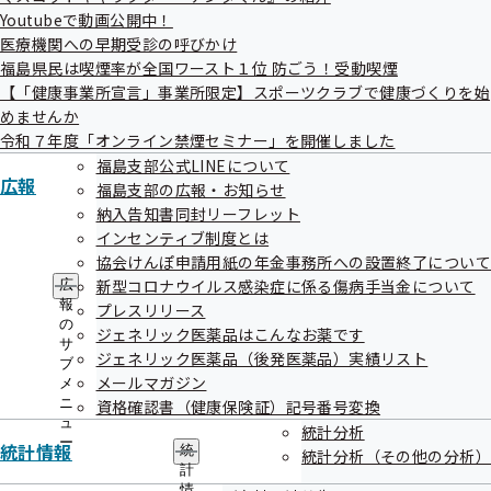
Youtubeで動画公開中！
申込方法
医療機関への早期受診の呼びかけ
福島県民は喫煙率が全国ワースト１位 防ごう！受動喫煙
【「健康事業所宣言」事業所限定】スポーツクラブで健康づくりを始
申込書をFAXまたは郵便で提出
めませんか
令和７年度「オンライン禁煙セミナー」を開催しました
福島支部公式LINEについて
参加費
広報
福島支部の広報・お知らせ
納入告知書同封リーフレット
インセンティブ制度とは
無料
協会けんぽ申請用紙の年金事務所への設置終了につい
新型コロナウイルス感染症に係る傷病手当金について
広
報
プレスリリース
の
定員
ジェネリック医薬品はこんなお薬です
サ
ジェネリック医薬品（後発医薬品）実績リスト
ブ
メールマガジン
メ
200名（先着順）
ニ
資格確認書（健康保険証）記号番号変換
ュ
統計分析
ー
統計情報
統
統計分析（その他の分析）
計
講演内容
情