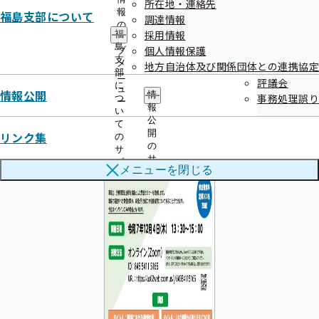
所在地・連絡先
報
福島支部について
調達情報
の
職場における禁煙対策 大和 浩 先生（産業医科大
採用情報
福
サ
島
個人情報保護
学 健康開発化学研究室）
ブ
支
メ
地方自治体及び関係団体との連携協定
人生の最期から考えるタバコの害 西形 里絵 先生
部
ニ
評議会
に
（福島県立医科大学 医学部 法医学講座）
ュ
情報公開
情
事務処理誤り
つ
ー
報
い
公
て
開
リンク集
の
の
サ
サ
ブ
メニューを
閉じる
ブ
メ
メ
ニ
ニ
ュ
ュ
ー
ー