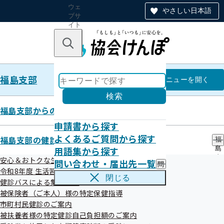
ウェ
やさしい日本語
ブサ
イト
全体
のナ
キーワードで探す
ビ
ゲー
ショ
福島支部
ン
福島支部
メニュー
を開く
検索
福島支部からのお知らせ
申請書から探す
令和7年度「オンライン禁煙セミ
よくあるご質問から探す
福島支部の健診・保健指導のご案内
福
用語集から探す
島
ナー」を開催します
支
安心＆おトクな生活習慣病予防健診はコチラ！
問い合わせ・届出先一覧
問
部
令和8年度 生活習慣病予防健診について
い
の
閉じる
健診バスによる集合健診
合
健
令和07年12月01日
わ
被保険者（ご本人）様の特定保健指導
診
せ
・
市町村民健診のご案内
・
保
被扶養者様の特定健診自己負担額のご案内
届
健