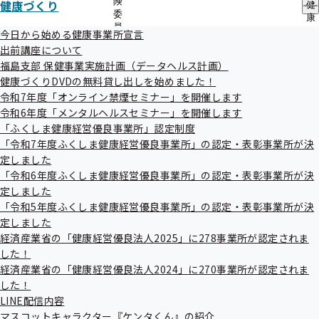
険
健康づくり
健
協会けんぽ福島支部加入以外の事業所さまや個人でも参加可
委
康
員
づ
今日から始める健康事業所宣言
能です。
の
く
出前講座について
多くの方のご参加をお待ちしております。
サ
り
福島支部 保健事業実施計画（データヘルス計画）
ブ
の
メ
健康づくりDVDの無料貸し出しを始めました！
サ
ニ
ブ
令和7年度「オンライン禁煙セミナー」を開催します
ュ
日時
メ
令和6年度「メンタルヘルスセミナー」を開催します
ー
ニ
「ふくしま健康経営優良事業所」認定制度
ュ
「令和7年度ふくしま健康経営優良事業所」の認定・表彰事業所が決
ー
令和7年12月4日（木）13:30～15:00
定しました
「令和6年度ふくしま健康経営優良事業所」の認定・表彰事業所が決
定しました
参加方法
「令和5年度ふくしま健康経営優良事業所」の認定・表彰事業所が決
定しました
経済産業省の「健康経営優良法人2025」に278事業所が認定されま
オンライン配信（Zoom）
した！
経済産業省の「健康経営優良法人2024」に270事業所が認定されま
ID：845 5411 5165
した！
LINE配信内容
マスコットキャラクター『ケンタくん』の紹介