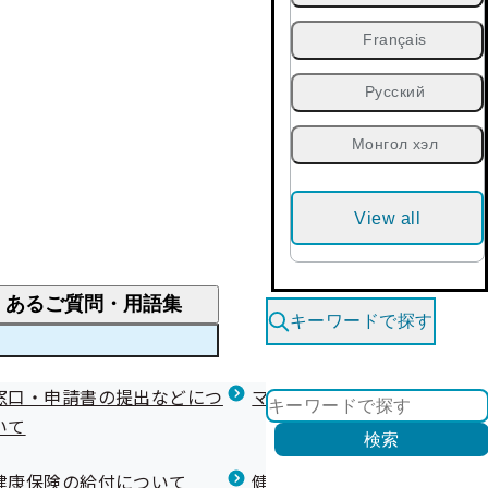
Français
Русский
Монгол хэл
View all
くあるご質問・用語集
キーワードで探す
くあるご質問
窓口・申請書の提出などにつ
医療費が高額になりそう・なったとき
健診を受けた後の健康づくり
マイナ保険証等関連について
いて
限度額適用認定・高額療養費・高額介護合算
検索
について
健康宣言（コラボヘルス）
健康保険の給付について
健康保険任意継続制度（退職
医療費の全額を負担したとき