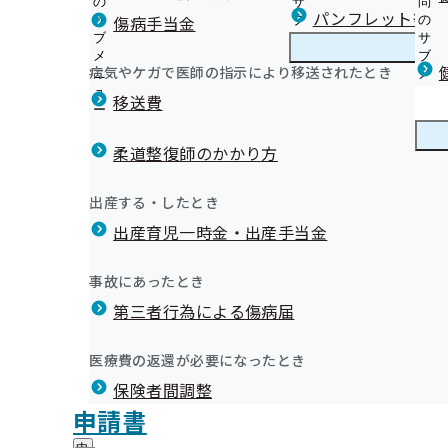
の
サ
問
福島支部からのお知らせ
パンフレット等（
傷病手当金
サ
ブ
の
ブ
メ
サ
安心＆おトクな生活習慣病予防健診はコチラ！
メ
ニ
ブ
病気やケガで医師の指示により移送されたとき
福島支部の健診・保健指導のご案内
ニ
ュ
福
メ
令和8年度 生活習慣病予防健診について
和08年度
ュ
ー
島
ニ
移送費
健診バスによる集合健診
ー
支
ュ
健康保険委員を募集しています！
被保険者（ご本人）様の特定保健指導
部
ー
健康保険委員
健
健康保険委員の登録・変更
市町村民健診のご案内
の
柔道整復師のかかり方
康
健
被扶養者様の特定健診自己負担額のご案内
保
今日から始める健康事業所宣言
診
受診券を使用した定期健康診断の受診について
険
掲載日
健康づくり
健
出前講座について
出産する・したとき
・
委
被扶養者様（ご家族）様の特定保健指導
康
年06月22日
特定保健指導専門機関におけるメール誤送
福島支部 保健事業実施計画（データヘルス計画）
保
員
出産育児一時金・出産手当金
づ
生活習慣病予防健診の対象者を有する事業所に対する受
福島支部公式LINEについて
健
健康づくりDVDの無料貸し出しを始めました！
の
年04月28日
令和８年度 生活習慣病予防健診のご案内
く
広報
広
について
福島支部の広報・お知らせ
指
サ
令和7年度「オンライン禁煙セミナー」を開催します
り
報
導
定期健康診断結果データの取得勧奨業務委託について
納入告知書同封リーフレット
ブ
事故にあったとき
の
令和6年度「メンタルヘルスセミナー」を開催します
の
の
統計分析
メ
【特定保健指導業務を外部業者へ委託しております】
インセンティブ制度とは
サ
「ふくしま健康経営優良事業所」認定制度
サ
統計情報
第三者行為による傷病届
ご
統
統計分析（その他の分析）
ニ
ブ
令和６年度から付加健診の対象年齢が拡大されます！
協会けんぽ申請用紙の年金事務所への設置終了について
ブ
案
「令和7年度ふくしま健康経営優良事業所」の認定・表
計
ュ
メ
生活習慣病予防健診Q＆A
メ
新型コロナウイルス感染症に係る傷病手当金について
内
情
しました
ー
所在地・連絡先
ニ
医療費の返還が必要になったとき
ニ
の
定期健康診断結果のデータ提供のお願い
プレスリリース
報
福島支部について
福
「令和6年度ふくしま健康経営優良事業所」の認定・表
調達情報
ュ
ュ
サ
の
被扶養者さま向け「特定健診」のご案内
ジェネリック医薬品はこんなお薬です
保険者間調整
島
ー
しました
採用情報
ー
ブ
サ
支
無料！扶養家族の皆さまの「協会けんぽ0（ゼロ）円健
ジェネリック医薬品（後発医薬品）実績リスト
評議会
申請書
「令和5年度ふくしま健康経営優良事業所」の認定・表
個人情報保護
メ
ブ
事務処理誤り
部
情報公開
情
未治療者に対する受診勧奨業務の外部委託について
メールマガジン
事務処理誤り
ニ
メ
しました
地方自治体及び関係団体との連携協定
に
報