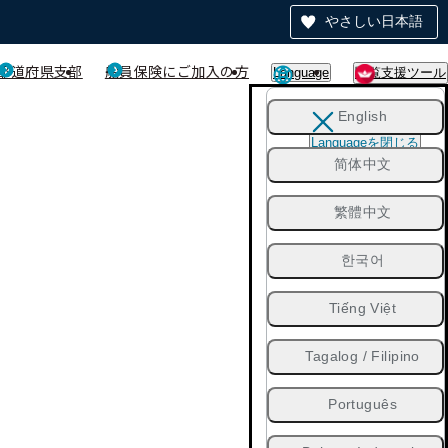
やさしい日本語
都道府県支部
船員保険にご加入の方
Language
閲覧支援ツール
English
Languageを閉じる
简体中文
繁體中文
한국어
Tiếng Việt
Tagalog / Filipino
Português