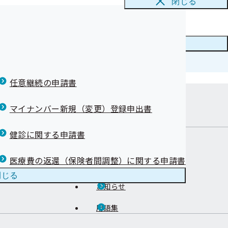
閉じる
が認定されまし
が認定されまし
令和07年度
メニューを
閉じる
任意継続の申請書
康づくりを始め
マイナンバー新規（変更）登録申出書
在地
健診に関する申請書
医療費の返還（保険者間調整）に関する申請書
健康づくり
閉じる
お知らせ
用語集