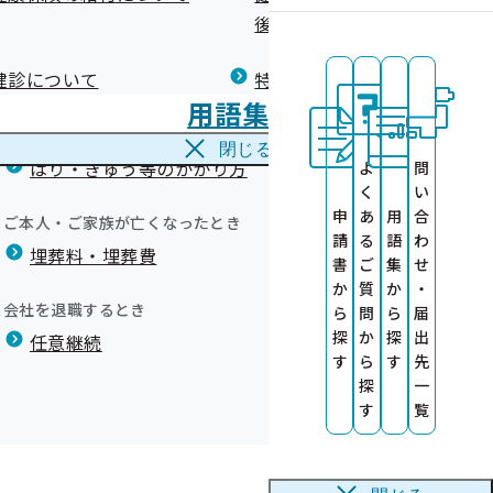
広報）
健康づくりコラム
後の健康保険）について
療養費
閉じる
健診について
特定保健指導について
海外で急な病気にかかり治療を受けたとき
用語集
海外療養費
閉じる
はり・きゅう等のかかり方
よ
問
く
い
事案名
申
あ
用
合
ご本人・ご家族が亡くなったとき
信について
請
る
語
わ
埋葬料・埋葬費
診勧奨業務委託
書
ご
集
せ
の誤送付
か
質
か
・
会社を退職するとき
ら
問
ら
届
探
か
探
出
任意継続
す
ら
す
先
彰事業所が決定
探
一
す
覧
彰事業所が決定
診」のお知らせ
彰事業所が決定