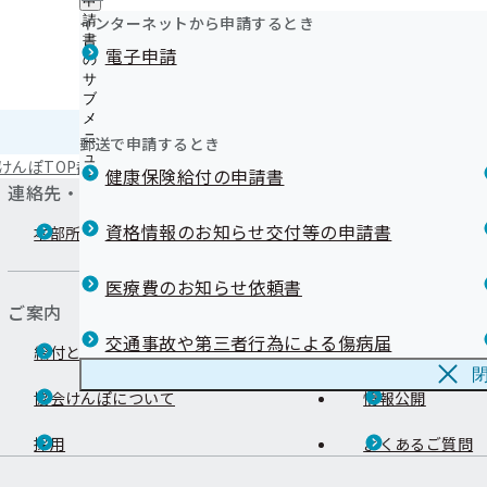
申
健診実施機関一覧等
資格確認書（健康保険証）記号番号変換
ュ
ニ
経済産業省の「健康経営優良法人2025」に278事業所
つ
公
インターネットから申請するとき
請
ー
ュ
被保険者（ご本人）様へ
い
た！
開
リンク集
書
ー
被扶養者（ご家族）様へ
電子申請
て
の
の
経済産業省の「健康経営優良法人2024」に270事業所
令和08年度
の
外部への業務委託について
サ
サ
た！
サ
ブ
ブ
LINE配信内容
ブ
メ
メ
メ
マスコットキャラクター『ケンタくん』の紹介
ニ
ニ
郵送で申請するとき
ニ
ュ
Youtubeで動画公開中！
ュ
けんぽTOP
都道府県支部
福島支部
情報公開
事務処理誤り
令和08年度
ュ
健康保険給付の申請書
ー
ー
医療機関への早期受診の呼びかけ
連絡先・アクセス
ー
福島県民は喫煙率が全国ワースト１位 防ごう！受動喫煙
【「健康事業所宣言」事業所限定】スポーツクラブで健
資格情報のお知らせ交付等の申請書
本部所在地
都道府県支部所
ませんか
令和７年度「オンライン禁煙セミナー」を開催しました
医療費のお知らせ依頼書
ご案内
交通事故や第三者行為による傷病届
給付と手続き
申請書
協会けんぽについて
情報公開
採用
よくあるご質問