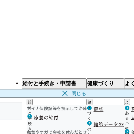
給付と手続き・申請書
健康づくり
よ
給付と手続き
健康づくり
よ
閉じる
給
健
よ
マイナ保険証等を提示して治療を受けるとき
付
康
健診
く
と
づ
あ
療養の給付
手
く
る
福島支部
健診データの提供
続
り
ご
き
の
質
病気やケガで会社を休んだとき