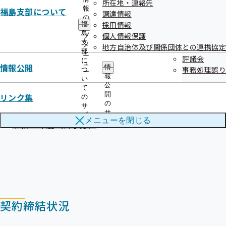
所在地・連絡先
報
福島支部について
調達情報
の
採用情報
福
サ
アーカイブ
島
個人情報保護
ブ
支
メ
地方自治体及び関係団体との連携協定
部
ニ
評議会
に
ュ
令和08年度（終了分）
情報公開
情
事務処理誤り
つ
ー
報
い
令和07年度（終了分）
公
て
開
リンク集
の
令和06年度（終了分）
の
サ
サ
ブ
メニューを
閉じる
ブ
令和05年度（終了分）
メ
メ
ニ
ニ
ュ
ュ
ー
ー
契約締結状況