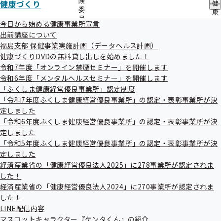
険
健康づくり
健
委
康
企画競争
員
づ
今日から始める健康事業所宣言
の
く
出前講座について
サ
り
福島支部 保健事業実施計画（データヘルス計画）
ブ
現在公告中の調達情報はありません
の
メ
健康づくりDVDの無料貸し出しを始めました！
サ
ニ
ブ
令和7年度「オンライン禁煙セミナー」を開催します
ュ
メ
令和6年度「メンタルヘルスセミナー」を開催します
ー
ニ
公募
「ふくしま健康経営優良事業所」認定制度
ュ
「令和7年度ふくしま健康経営優良事業所」の認定・表彰事業所が決
ー
定しました
公告日
調達件名
「令和6年度ふくしま健康経営優良事業所」の認定・表彰事業所が決
令和08年05月
被扶養者に対する特定健康診査・特定保
定しました
01日
健指導業務の委託機関の募集について
「令和5年度ふくしま健康経営優良事業所」の認定・表彰事業所が決
定しました
令和08年05月
事業者健診結果データ取得等に関する業
経済産業省の「健康経営優良法人2025」に278事業所が認定されま
01日
務委託機関の募集について
した！
令和08年05月
被保険者に対する特定保健指導業務の委
経済産業省の「健康経営優良法人2024」に270事業所が認定されま
01日
託機関の募集について
した！
LINE配信内容
令和８年度 生活習慣病予防健診等委託
令和08年05月
マスコットキャラクター『ケンタくん』の紹介