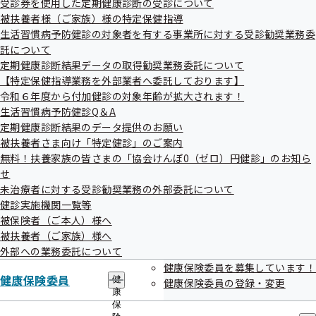
受診券を使用した定期健康診断の受診について
出
指
被扶養者様（ご家族）様の特定保健指導
先
導
一
生活習慣病予防健診の対象者を有する事業所に対する受診勧奨業務委
の
一般競争入札
覧
ご
託について
の
案
定期健康診断結果データの取得勧奨業務委託について
サ
内
【特定保健指導業務を外部業者へ委託しております】
公告日
調達件名
ブ
の
メ
令和６年度から付加健診の対象年齢が拡大されます！
サ
令和08年07月
新聞広告等を活用した福島支部事業の広
ニ
ブ
生活習慣病予防健診Q＆A
30日
報にかかる業務委託
ュ
メ
定期健康診断結果のデータ提供のお願い
ー
ニ
被扶養者さま向け「特定健診」のご案内
ュ
無料！扶養家族の皆さまの「協会けんぽ0（ゼロ）円健診」のお知ら
ー
見積競争
せ
未治療者に対する受診勧奨業務の外部委託について
健診実施機関一覧等
公告日
調達件名
被保険者（ご本人）様へ
令和08年07月
被扶養者（ご家族）様へ
個人情報書類等の運搬廃棄業務委託
外部への業務委託について
27日
健康保険委員を募集しています！
令和08年07月
令和８年度 事業所健康度カルテ印刷・発
健康保険委員
健
健康保険委員の登録・変更
27日
送業務委託
康
保