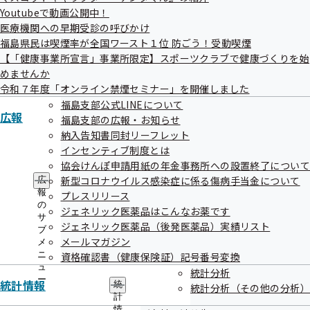
機関の募集について（人間ドック健診を
01日
Youtubeで動画公開中！
含む）
医療機関への早期受診の呼びかけ
被保険者に対する健診機関の施設内にお
福島県民は喫煙率が全国ワースト１位 防ごう！受動喫煙
令和08年01月
ける特定保健指導の遠隔面談分割の実施
【「健康事業所宣言」事業所限定】スポーツクラブで健康づくりを始
15日
めませんか
に係る業務委託について
令和７年度「オンライン禁煙セミナー」を開催しました
全国健康保険協会福島支部「健康事業所
福島支部公式LINEについて
令和07年02月
宣言」事業所の加入者を対象としたス
広報
福島支部の広報・お知らせ
20日
ポーツジム等優待制度の特典サービス提
納入告知書同封リーフレット
インセンティブ制度とは
供事業
協会けんぽ申請用紙の年金事務所への設置終了につい
新型コロナウイルス感染症に係る傷病手当金について
広
報
プレスリリース
意見招請（資料提供招請）
の
ジェネリック医薬品はこんなお薬です
サ
ジェネリック医薬品（後発医薬品）実績リスト
ブ
メールマガジン
現在公告中の調達情報はありません
メ
ニ
資格確認書（健康保険証）記号番号変換
ュ
統計分析
ー
統計情報
統
統計分析（その他の分析）
計
情