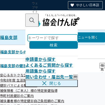
ウェ
やさしい日本語
ブサ
イト
全体
のナ
キーワードで探す
ビ
ゲー
ショ
福島支部
ン
福島支部
メニュー
を開く
検索
福島支部からのお知らせ
申請書から探す
調達情報
よくあるご質問から探す
福島支部の健診・保健指導のご案内
福
用語集から探す
島
支
安心＆おトクな生活習慣病予防健診はコチラ！
問い合わせ・届出先一覧
問
部
令和8年度 生活習慣病予防健診について
い
の
閉じる
健診バスによる集合健診
合
健
わ
被保険者（ご本人）様の特定保健指導
診
せ
・
市町村民健診のご案内
公開中
・
保
被扶養者様の特定健診自己負担額のご案内
届
健