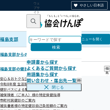
ウェ
やさしい日本語
ブサ
イト
全体
のナ
キーワードで探す
ビ
ゲー
ショ
福島支部
ン
福島支部
メニュー
を開く
検索
福島支部からのお知らせ
申請書から探す
福島支部について
よくあるご質問から探す
福島支部の健診・保健指導のご案内
福
用語集から探す
島
支
安心＆おトクな生活習慣病予防健診はコチラ！
問い合わせ・届出先一覧
問
部
令和8年度 生活習慣病予防健診について
い
の
閉じる
健診バスによる集合健診
合
健
所在地・連絡先
わ
被保険者（ご本人）様の特定保健指導
診
せ
・
市町村民健診のご案内
・
保
被扶養者様の特定健診自己負担額のご案内
届
健