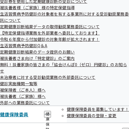
受診券を使用した定期健康診断の受診について
出
指
被扶養者様（ご家族）様の特定保健指導
先
導
一
生活習慣病予防健診の対象者を有する事業所に対する受診勧奨業務委
の
覧
ご
託について
調達情報
の
案
定期健康診断結果データの取得勧奨業務委託について
サ
内
【特定保健指導業務を外部業者へ委託しております】
ブ
の
メ
令和６年度から付加健診の対象年齢が拡大されます！
サ
ニ
ブ
生活習慣病予防健診Q＆A
ュ
メ
定期健康診断結果のデータ提供のお願い
ー
ニ
被扶養者さま向け「特定健診」のご案内
採用情報
ュ
無料！扶養家族の皆さまの「協会けんぽ0（ゼロ）円健診」のお知ら
ー
せ
未治療者に対する受診勧奨業務の外部委託について
健診実施機関一覧等
被保険者（ご本人）様へ
被扶養者（ご家族）様へ
個人情報保護
外部への業務委託について
健康保険委員を募集しています！
健康保険委員
健
健康保険委員の登録・変更
康
保