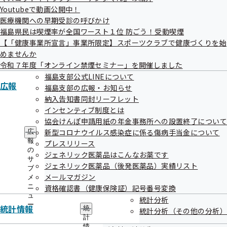
本部所在地
都道府県支部所在地
Youtubeで動画公開中！
医療機関への早期受診の呼びかけ
福島県民は喫煙率が全国ワースト１位 防ごう！受動喫煙
ご案内
【「健康事業所宣言」事業所限定】スポーツクラブで健康づくりを始
めませんか
給付と手続き
申請書
令和７年度「オンライン禁煙セミナー」を開催しました
福島支部公式LINEについて
健康づくり
協会けんぽについて
広報
福島支部の広報・お知らせ
納入告知書同封リーフレット
情報公開
お知らせ
インセンティブ制度とは
協会けんぽ申請用紙の年金事務所への設置終了につい
採用
よくあるご質問
新型コロナウイルス感染症に係る傷病手当金について
広
報
用語集
プレスリリース
の
ジェネリック医薬品はこんなお薬です
サ
ジェネリック医薬品（後発医薬品）実績リスト
ブ
リンク
このWEBサイトについて
アクセシビリティポリシー
メールマガジン
メ
サイトマップ
ニ
資格確認書（健康保険証）記号番号変換
ュ
統計分析
全国健康保険協会
ー
統計情報
統
統計分析（その他の分析）
Copyright ©Japan Health Insurance Association. All Rights Reserved.
計
情