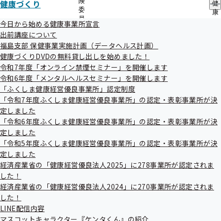
険
健康づくり
健
委
康
地方自治体及び関係団体との連携協定
員
づ
今日から始める健康事業所宣言
の
く
出前講座について
サ
り
福島支部 保健事業実施計画（データヘルス計画）
ブ
の
メ
健康づくりDVDの無料貸し出しを始めました！
サ
ニ
ブ
令和7年度「オンライン禁煙セミナー」を開催します
ュ
メ
令和6年度「メンタルヘルスセミナー」を開催します
ー
ニ
「ふくしま健康経営優良事業所」認定制度
ュ
「令和7年度ふくしま健康経営優良事業所」の認定・表彰事業所が決
協会けんぽTOP
都道府県支部
福島支部
福島支部について
ー
定しました
「令和6年度ふくしま健康経営優良事業所」の認定・表彰事業所が決
定しました
「令和5年度ふくしま健康経営優良事業所」の認定・表彰事業所が決
定しました
経済産業省の「健康経営優良法人2025」に278事業所が認定されま
した！
経済産業省の「健康経営優良法人2024」に270事業所が認定されま
した！
連絡先・アクセス
LINE配信内容
マスコットキャラクター『ケンタくん』の紹介