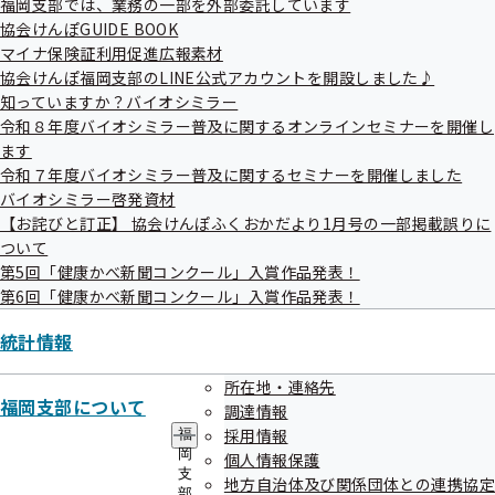
福岡支部では、業務の一部を外部委託しています
協会けんぽGUIDE BOOK
マイナ保険証利用促進広報素材
登録できる方
協会けんぽ福岡支部のLINE公式アカウントを開設しました♪
パソコン・スマートフォンのEメールアドレスをお持ちの方
知っていますか？バイオシミラー
であれば、どなたでもご利用できます。
令和８年度バイオシミラー普及に関するオンラインセミナーを開催し
（携帯電話からの登録はできません）
ます
令和７年度バイオシミラー普及に関するセミナーを開催しました
バイオシミラー啓発資材
メールの内容
【お詫びと訂正】 協会けんぽふくおかだより1月号の一部掲載誤りに
健康保険制度の解説
ついて
第5回「健康かべ新聞コンクール」入賞作品発表！
法律改正などの最新情報
第6回「健康かべ新聞コンクール」入賞作品発表！
各種申請お手続きの際の留意点やQ&A
健康づくりのためのお役立ち情報
統計情報
協会けんぽ福岡支部の各事業案内 等々
所在地・連絡先
福岡支部について
調達情報
配信回数
採用情報
福
岡
個人情報保護
毎月1回以上配信（随時配信を予定）
支
地方自治体及び関係団体との連携協定
部