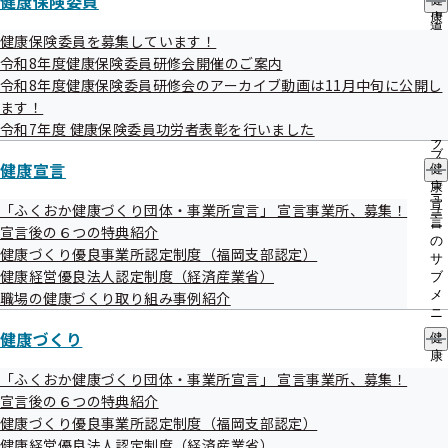
健康保険委員
出
指
康
先
メールマガジン登録方法
導
保
健康保険委員を募集しています！
一
の
険
覧
令和8年度健康保険委員研修会開催のご案内
バックナンバー
ご
委
の
令和8年度健康保険委員研修会のアーカイブ動画は11月中旬に公開し
案
員
サ
内
ます！
の
ブ
の
サ
令和7年度 健康保険委員功労者表彰を行いました
メ
サ
ブ
ニ
ブ
メ
健康宣言
ュ
健
メ
ニ
ー
康
ニ
ュ
宣
「ふくおか健康づくり団体・事業所宣言」 宣言事業所、募集！
ュ
福岡支部メールマガジンについて
ー
言
ー
宣言後の６つの特典紹介
の
健康づくり優良事業所認定制度（福岡支部認定）
サ
登録無料
健康経営優良法人認定制度（経済産業省）
ブ
メ
職場の健康づくり取り組み事例紹介
メルマガ登録でおトクな情報をいち早くお届けします
ニ
ュ
健康づくり
健
ー
＼配信は月に1回／こんな情報をお届けします
康
づ
「ふくおか健康づくり団体・事業所宣言」 宣言事業所、募集！
●これだけ押さえればOK! 健康保険の制度改正情報
く
宣言後の６つの特典紹介
健康保険事務に携わる方が”知っておくべき最新情報”をタイ
り
健康づくり優良事業所認定制度（福岡支部認定）
の
ムリーにお届け。
健康経営優良法人認定制度（経済産業省）
サ