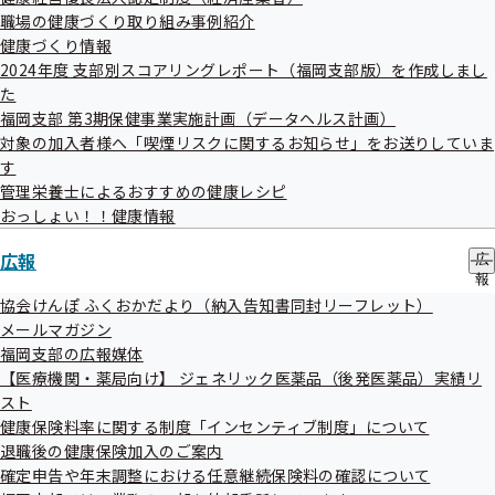
調べたり、探したりする手間が省けるので、忙しいご担当者
ブ
職場の健康づくり取り組み事例紹介
メ
健康づくり情報
様の強い味方になります！
ニ
2024年度 支部別スコアリングレポート（福岡支部版）を作成しまし
ュ
た
ー
・高血圧や睡眠など、皆様が抱える悩みの原因や対策を紹介
福岡支部 第3期保健事業実施計画（データヘルス計画）
する「健康コラム」
対象の加入者様へ「喫煙リスクに関するお知らせ」をお送りしていま
・時短で簡単な「健康レシピ」
す
管理栄養士によるおすすめの健康レシピ
・健康保険に関するお役立ち情報や、健康保険料率の最新情
おっしょい！！健康情報
報
・広報誌「ふくおかだより」の電子版
広報
広
報
・その他、災害時免除などの最新情報
の
協会けんぽ ふくおかだより（納入告知書同封リーフレット）
サ
メールマガジン
ブ
●その他こんな情報もお届け
福岡支部の広報媒体
メ
健康保険給付金申請のポイントと記入方法
【医療機関・薬局向け】 ジェネリック医薬品（後発医薬品）実績リ
ニ
ュ
スト
健康経営が企業成長の鍵に！取り組み方や成功事例を紹介
ー
健康保険料率に関する制度「インセンティブ制度」について
毎年の健康保険料率の改訂情報
退職後の健康保険加入のご案内
確定申告や年末調整における任意継続保険料の確認について