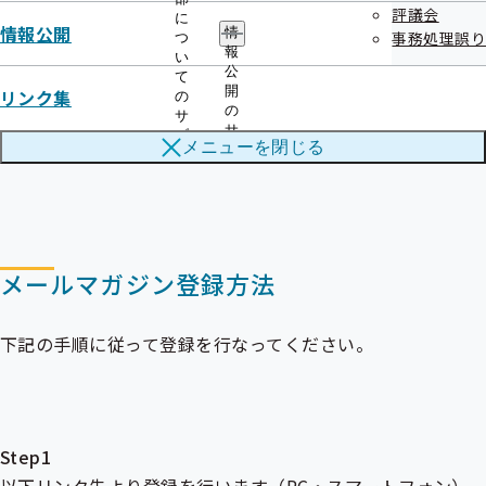
評議会
に
情報公開
情
情報配信元
事務処理誤り
つ
報
い
協会けんぽ 福岡支部
公
て
開
リンク集
の
の
サ
サ
ブ
メニューを
閉じる
ブ
メ
メ
ニ
ニ
ュ
ュ
ー
ー
メールマガジン登録方法
下記の手順に従って登録を行なってください。
Step1