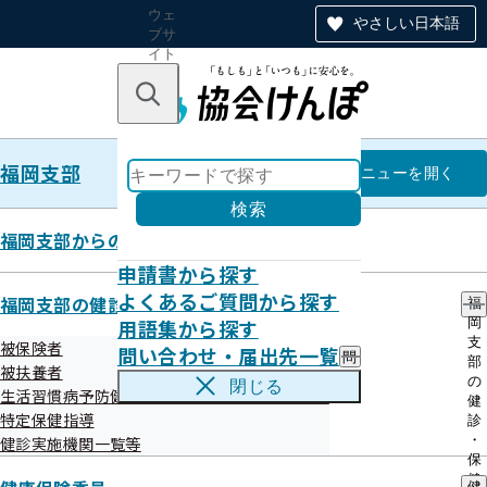
ウェ
やさしい日本語
ブサ
イト
全体
のナ
キーワードで探す
ビ
ゲー
ショ
福岡支部
ン
福岡支部
メニュー
を開く
検索
福岡支部からのお知らせ
申請書から探す
メールマガジン
よくあるご質問から探す
福岡支部の健診・保健指導のご案内
福
用語集から探す
岡
支
被保険者
問い合わせ・届出先一覧
問
部
被扶養者
い
の
閉じる
生活習慣病予防健診等実施機関の募集について
合
健
わ
目次
特定保健指導
診
せ
・
健診実施機関一覧等
・
保
福岡支部メールマガジンについて
届
健
健