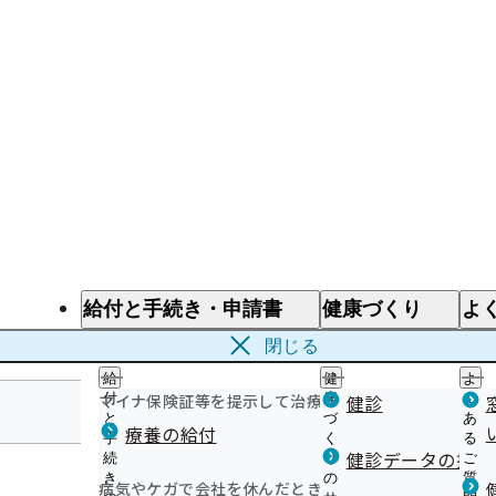
給付と手続き・申請書
健康づくり
よ
給付と手続き
健康づくり
よ
閉じる
給
健
よ
マイナ保険証等を提示して治療を受けるとき
付
康
健診
く
と
づ
あ
療養の給付
手
く
る
福岡支部
健診データの提供
続
り
ご
き
の
質
病気やケガで会社を休んだとき