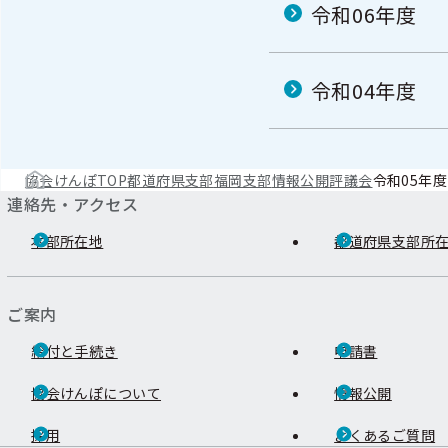
令和06年度
令和04年度
協会けんぽTOP
都道府県支部
福岡支部
情報公開
評議会
令和05年度
連絡先・アクセス
本部所在地
都道府県支部所
ご案内
給付と手続き
申請書
協会けんぽについて
情報公開
採用
よくあるご質問