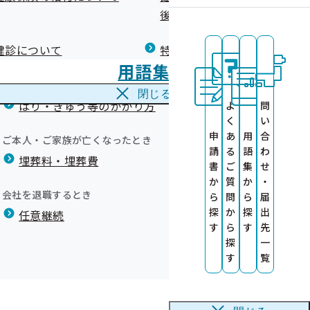
広報）
健康づくりコラム
後の健康保険）について
療養費
閉じる
健診について
特定保健指導について
海外で急な病気にかかり治療を受けたとき
用語集
海外療養費
閉じる
はり・きゅう等のかかり方
よ
問
中旬に公開しま
く
い
募集！
申
あ
用
合
ご本人・ご家族が亡くなったとき
請
る
語
わ
埋葬料・埋葬費
募集！
書
ご
集
せ
か
質
か
・
会社を退職するとき
ら
問
ら
届
ト）
探
か
探
出
任意継続
す
ら
す
先
探
一
品）実績リス
を作成しました
す
覧
いて
送りしています
いて