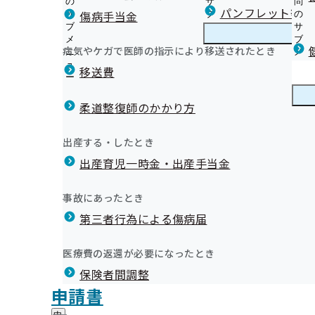
の
サ
問
福岡支部からのお知らせ
パンフレット等（
傷病手当金
サ
ブ
の
ブ
メ
サ
被保険者
メ
ニ
ブ
病気やケガで医師の指示により移送されたとき
福岡支部の健診・保健指導のご案内
ニ
ュ
福
メ
被扶養者
令和05年度
ュ
ー
岡
ニ
移送費
生活習慣病予防健診等実施機関の募集について
ー
支
ュ
健康保険委員を募集しています！
特定保健指導
部
ー
健康保険委員
健
令和8年度健康保険委員研修会開催のご案内
健診実施機関一覧等
の
柔道整復師のかかり方
康
令和8年度健康保険委員研修会のアーカイブ動画は11月
健
保
「ふくおか健康づくり団体・事業所宣言」 宣言事業所、
す！
診
険
健康宣言
健
令和5年度 第3回福岡支部評議会
宣言後の６つの特典紹介
出産する・したとき
・
令和7年度 健康保険委員功労者表彰を行いました
委
康
健康づくり優良事業所認定制度（福岡支部認定）
保
員
出産育児一時金・出産手当金
宣
「ふくおか健康づくり団体・事業所宣言」 宣言事業所、
健
健康経営優良法人認定制度（経済産業省）
令和06年01月12日開催
の
言
健康づくり
健
宣言後の６つの特典紹介
指
サ
職場の健康づくり取り組み事例紹介
の
康
導
健康づくり優良事業所認定制度（福岡支部認定）
ブ
事故にあったとき
サ
開催案内
資料
議事録
づ
の
協会けんぽ ふくおかだより（納入告知書同封リーフレッ
メ
健康経営優良法人認定制度（経済産業省）
ブ
く
広報
第三者行為による傷病届
ご
広
メールマガジン
ニ
メ
職場の健康づくり取り組み事例紹介
り
案
報
ュ
令和5年度 第2回福岡支部評議会
福岡支部の広報媒体
ニ
の
健康づくり情報
内
の
ー
ュ
【医療機関・薬局向け】 ジェネリック医薬品（後発医薬
医療費の返還が必要になったとき
サ
の
2024年度 支部別スコアリングレポート（福岡支部版）
サ
統計情報
ー
ブ
ト
令和05年10月25日開催
サ
ブ
福岡支部 第3期保健事業実施計画（データヘルス計画）
保険者間調整
メ
ブ
メ
健康保険料率に関する制度「インセンティブ制度」につ
対象の加入者様へ「喫煙リスクに関するお知らせ」をお
所在地・連絡先
申請書
ニ
メ
ニ
開催案内
退職後の健康保険加入のご案内
資料
議事録
福岡支部について
福
管理栄養士によるおすすめの健康レシピ
調達情報
ュ
ニ
ュ
確定申告や年末調整における任意継続保険料の確認につ
岡