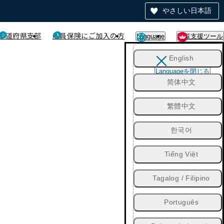
やさしい日本語
都道府県支部
船員保険にご加入の方
Language
閲覧支援ツール
English
Languageを閉じる
简体中文
繁體中文
한국어
Tiếng Việt
Tagalog / Filipino
Português