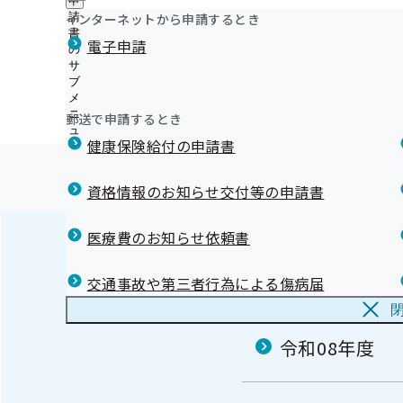
申
ー
おっしょい！！健康情報
ュ
採用情報
ー
支
インターネットから申請するとき
請
福岡支部では、業務の一部を外部委託しています
評議会
ー
令和5年度 第1回福岡支部評議会
個人情報保護
部
情報公開
書
情
協会けんぽGUIDE BOOK
事務処理誤り
電子申請
地方自治体及び関係団体との連携協定
に
の
報
マイナ保険証利用促進広報素材
つ
令和05年07月13日開催
サ
公
協会けんぽ福岡支部のLINE公式アカウントを開設しまし
い
ブ
開
リンク集
て
知っていますか？バイオシミラー
メ
の
開催案内
資料
議事録
の
ニ
令和８年度バイオシミラー普及に関するオンラインセミ
サ
郵送で申請するとき
サ
ュ
ブ
す
健康保険給付の申請書
ブ
ー
メ
令和７年度バイオシミラー普及に関するセミナーを開催
メ
ニ
バイオシミラー啓発資材
ニ
ュ
資格情報のお知らせ交付等の申請書
ュ
【お詫びと訂正】 協会けんぽふくおかだより1月号の一
ー
ー
いて
医療費のお知らせ依頼書
第5回「健康かべ新聞コンクール」入賞作品発表！
第6回「健康かべ新聞コンクール」入賞作品発表！
評議会
交通事故や第三者行為による傷病届
令和08年度