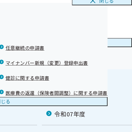
閉じる
た♪
ナーを開催しま
メニューを
閉じる
任意継続の申請書
しました
マイナンバー新規（変更）登録申出書
部掲載誤りにつ
健診に関する申請書
医療費の返還（保険者間調整）に関する申請書
閉じる
令和07年度