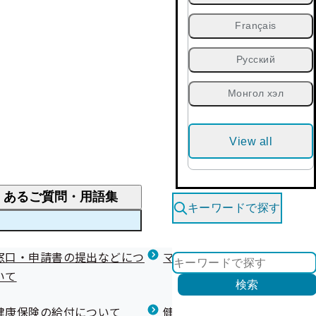
Français
Русский
Монгол хэл
View all
くあるご質問・用語集
キーワードで探す
くあるご質問
窓口・申請書の提出などにつ
医療費が高額になりそう・なったとき
健診を受けた後の健康づくり
マイナ保険証等関連について
いて
限度額適用認定・高額療養費・高額介護合算
検索
について
健康宣言（コラボヘルス）
健康保険の給付について
健康保険任意継続制度（退職
医療費の全額を負担したとき