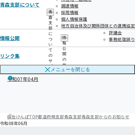
青森支部について
調達情報
令和07年10月
採用情報
青
森
個人情報保護
令和07年09月
支
地方自治体及び関係団体との連携協定
部
令和07年08月
評議会
に
情報公開
情
事務処理誤り
つ
令和07年07月
報
い
公
て
開
令和07年06月
リンク集
の
の
サ
サ
令和07年05月
ブ
メニューを
閉じる
ブ
メ
メ
ニ
令和07年04月
ニ
ュ
ュ
ー
ー
協会けんぽTOP
都道府県支部
青森支部
青森支部からのお知らせ
令和08年06月