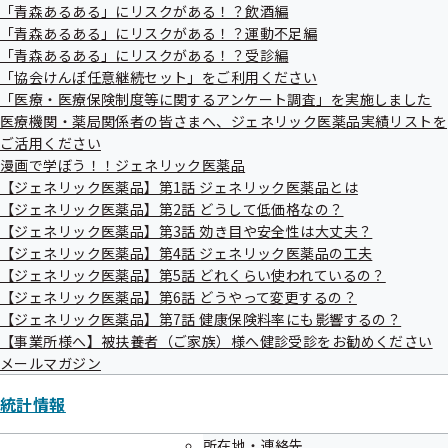
「青森あるある」にリスクがある！？飲酒編
「青森あるある」にリスクがある！？運動不足編
「青森あるある」にリスクがある！？受診編
過去のお知らせ一覧
「協会けんぽ任意継続セット」をご利用ください
「医療・医療保険制度等に関するアンケート調査」を実施しました
医療機関・薬局関係者の皆さまへ、ジェネリック医薬品実績リストを
令和08年08月
ご活用ください
令和08年07月
漫画で学ぼう！！ジェネリック医薬品
【ジェネリック医薬品】第1話 ジェネリック医薬品とは
令和08年06月
【ジェネリック医薬品】第2話 どうして低価格なの？
【ジェネリック医薬品】第3話 効き目や安全性は大丈夫？
令和08年05月
【ジェネリック医薬品】第4話 ジェネリック医薬品の工夫
【ジェネリック医薬品】第5話 どれくらい使われているの？
令和08年04月
【ジェネリック医薬品】第6話 どうやって変更するの？
令和08年02月
【ジェネリック医薬品】第7話 健康保険料率にも影響するの？
【事業所様へ】被扶養者（ご家族）様へ健診受診をお勧めください
令和08年01月
メールマガジン
令和07年12月
統計情報
令和07年11月
所在地・連絡先