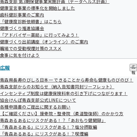
青森支部 第3期保健事業実施計画（データヘルス計画）
ニ
令和08年06月10日
健康宣言事業の標準化を開始しました
ュ
歯科健診事業のご案内
「健康宣言」のページを更新しました。
ー
「健康度診断依頼書」はこちら
健康づくり推進協議会
令和08年06月10日
「アドバイザー薬局」に行ってみよう！
「統計情報」のページを更新しました。
健康づくり出前講座（オンライン）のご案内
職場での受動喫煙対策のススメ
令和08年06月04日
食事に気を付けよう
お電話の混雑について
広報
広
報
令和08年06月04日
の
青森県長寿のびしろ日本一 できることから寿命も健康ものびのび！
「納入告知書同封リーフレット」を更新しました
サ
青森支部からのお知らせ（納入告知書同封リーフレット）
ブ
インセンティブ制度は健康保険料率の引き下げにつながります！
メ
令和08年06月01日
協会けんぽ青森支部公式LINEについて
ニ
コールセンターの設置及び録音開始について
ュ
各種申請書のご提出に関するお願い
ー
【ご確認ください】接骨院・整骨院（柔道整復師）のかかり方
青森あるあるにリスクがある！？「あおもり健聞録」
「青森あるある」にリスクがある！？塩分摂取編
「青森あるある」にリスクがある！？喫煙編