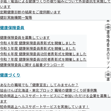
手紙・電話による健康づくりの取り組みについて外部委託を実施して
出
指
います
先
導
令和08年06月29日
一
定期健康診断の結果をご提供願います
の
覧
ご
情報提供サービスを一時停止させていただきます
健診実施機関一覧等
の
案
サ
内
健康保険委員
令和08年06月26日
健
ブ
の
康
メ
サ
健康保険の任意継続被保険者の7月分保険料の納付期限は7
保
健康保険委員を募集しています
ニ
ブ
険
月10日です
ュ
令和４年度 健康保険委員表彰式を開催しました
メ
委
ー
ニ
令和５年度 健康保険委員表彰式を開催しました
員
令和08年06月25日
ュ
令和６年度 健康保険委員功労者表彰式を開催しました
の
ー
サ
令和７年度 健康保険委員功労者表彰式を開催しました
令和8年6月24日からの大雨に伴う災害
ブ
健康保険委員に関する届書ダウンロード
メ
災害情報
ニ
健康づくり
健
ュ
令和08年06月17日
康
ー
づ
あなたの職場でも「健康宣言」してみませんか？
健康保険コラムを掲載しました
く
協会けんぽ北海道・東北ブロック 職場の健康づくり好事例集
り
短命県返上ヘルスサポートサービスにご参加いただける企業を募集し
令和08年06月11日
の
ます
サ
事務処理誤りを掲載しました
ブ
短命県返上ヘルスサポートサービスを実施しています！
メ