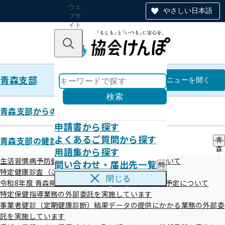
ウェ
やさしい日本語
ブサ
イト
全体
のナ
キーワードで探す
ビ
ゲー
ショ
青森支部
ン
青森支部
メニュー
を開く
検索
青森支部からのお知らせ
申請書から探す
令和08年06月
よくあるご質問から探す
青森支部の健診・保健指導のご案内
青
用語集から探す
森
支
生活習慣病予防健診（ご本人様対象）のご案内について
問い合わせ・届出先一覧
問
部
特定健康診査（ご家族様対象）のご案内について
い
の
閉じる
令和8年度 青森県内の市町村 住民(集団)健診の実施予定について
合
健
わ
特定保健指導業務の外部委託を実施しています
診
せ
・
事業者健診（定期健康診断）結果データの提供にかかる業務の外部委
お知らせ
・
保
託を実施しています
届
健