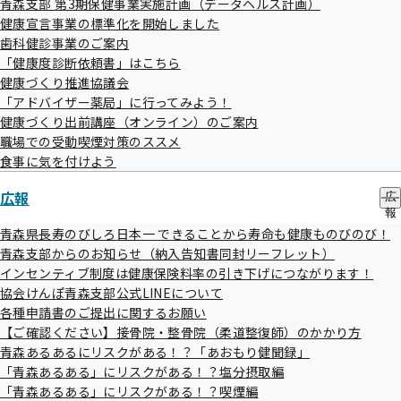
青森支部 第3期保健事業実施計画（データヘルス計画）
８月10日です
ニ
健康宣言事業の標準化を開始しました
ュ
歯科健診事業のご案内
ー
「健康度診断依頼書」はこちら
健康づくり推進協議会
「アドバイザー薬局」に行ってみよう！
健康づくり出前講座（オンライン）のご案内
職場での受動喫煙対策のススメ
過去のお知らせ一覧
食事に気を付けよう
広報
広
令和08年07月
報
の
青森県長寿のびしろ日本一 できることから寿命も健康ものびのび！
令和08年06月
サ
青森支部からのお知らせ（納入告知書同封リーフレット）
ブ
インセンティブ制度は健康保険料率の引き下げにつながります！
令和08年05月
メ
協会けんぽ青森支部公式LINEについて
ニ
令和08年04月
ュ
各種申請書のご提出に関するお願い
ー
【ご確認ください】接骨院・整骨院（柔道整復師）のかかり方
令和08年02月
青森あるあるにリスクがある！？「あおもり健聞録」
「青森あるある」にリスクがある！？塩分摂取編
令和08年01月
「青森あるある」にリスクがある！？喫煙編