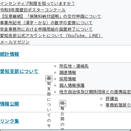
インセンティブ制度を知っていますか？
令和8年度健診ポスターコンクール
【任意継続】「保険料納付証明」の交付申請について
事業所記号（漢字・かな）の数字の変換について
年金事務所における申請用紙の設置終了について
愛知支部公式アカウントについて（YouTube、LINE）
メールマガジン
統計情報
所在地・連絡先
愛知支部について
調達情報
採用情報
愛
知
個人情報保護
支
地方自治体及び関係団体との連携協定
部
評議会
に
情報公開
情
事務処理誤り
つ
尾張（名古屋）
報
い
公
て
尾張（海部）
開
リンク集
の
の
サ
尾張（尾張）
サ
ブ