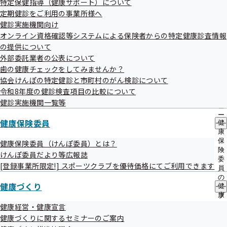
特定保健指導（健康サポート）について
表彰制度について
出
指
定期健診をご利用の事業所様へ
先
導
一
健康宣言Wチャレンジ
健診実施機関向け
の
覧
ご
オンライン資格確認等システムによる保険者からの特定健康診査情報
の
案
の提供について
サ
内
外部委託業者の公表について
ブ
の
メ
歯の健康チェックをしてみませんか？
サ
ニ
ブ
協会けんぽの特定健診と市町村のがん検診について
ュ
メ
令和8年度の健診検査項目の比較について
ー
ニ
健康宣言中の事業所様は12,619社！
健診実施機関一覧等
ュ
ー
健康保険委員
健
令和8年6月30日現在、12,619社が事業所での健康づくりに
康
保
健康保険委員（けんぽ委員）とは？
取り組んでいらっしゃいます。
険
けんぽ委員だより等広報誌
委
[登録事業所限定!] スポーツクラブを優待価格にてご利用できます
その中で、ホームページへの掲載許可をいただいた事業所様
員
の
を以下にご紹介します。
健康づくり
健
サ
康
ブ
づ
メ
健康経営・健康宣言
く
ニ
健康づくりに関するセミナーのご案内
「健康宣言」参加事業所一覧（エリア別）
り
ュ