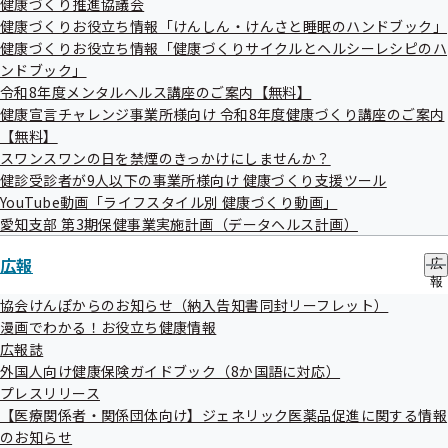
健康づくり推進協議会
の
ー
健康づくりお役立ち情報「けんしん・けんさと睡眠のハンドブック」
サ
ブ
健康づくりお役立ち情報「健康づくりサイクルとヘルシーレシピのハ
メ
ンドブック」
ニ
令和8年度メンタルヘルス講座のご案内【無料】
ュ
健康宣言チャレンジ事業所様向け 令和8年度健康づくり講座のご案内
ー
【無料】
スワンスワンの日を禁煙のきっかけにしませんか？
健診受診者が9人以下の事業所様向け 健康づくり支援ツール
YouTube動画「ライフスタイル別 健康づくり動画」
愛知支部 第3期保健事業実施計画（データヘルス計画）
広報
広
報
の
協会けんぽからのお知らせ（納入告知書同封リーフレット）
サ
漫画でわかる！お役立ち健康情報
ブ
広報誌
メ
外国人向け健康保険ガイドブック（8か国語に対応）
ニ
ュ
プレスリリース
ー
【医療関係者・関係団体向け】ジェネリック医薬品促進に関する情報
のお知らせ