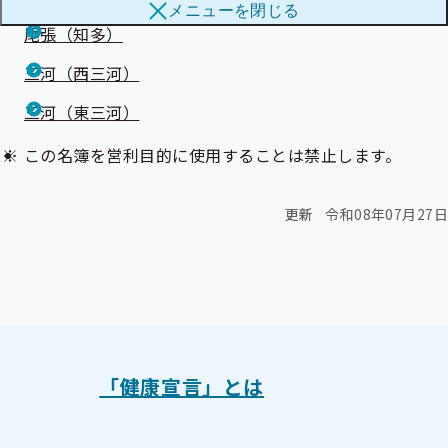
メニューを
閉じる
ブ
メ
尾張（知多）
メ
ニ
ニ
ュ
ュ
三河（西三河）
ー
ー
三河（東三河）
この名簿を営利目的に使用することは禁止します。
更新
令和08年07月27日
「健康宣言」とは