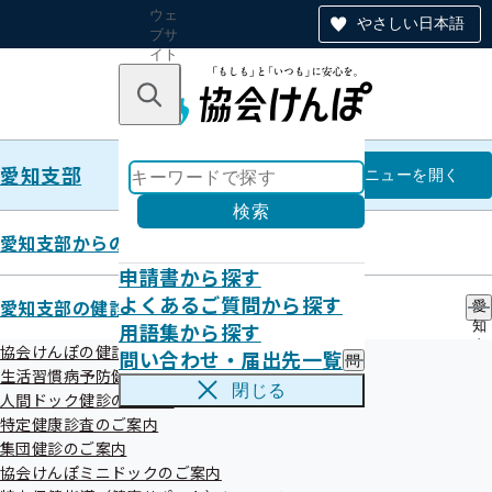
ウェ
やさしい日本語
ブサ
イト
全体
のナ
キーワードで探す
ビ
ゲー
ショ
愛知支部
ン
愛知支部
メニュー
を開く
検索
愛知支部からのお知らせ
申請書から探す
宣言事業所のご紹介
よくあるご質問から探す
愛知支部の健診・保健指導のご案内
愛
用語集から探す
知
支
協会けんぽの健診事業について
問い合わせ・届出先一覧
問
部
「健康宣言」とは
生活習慣病予防健診のご案内
い
の
閉じる
人間ドック健診のご案内
合
健
宣言事業所のご紹介
わ
特定健康診査のご案内
診
せ
・
集団健診のご案内
各種サポート
・
保
協会けんぽミニドックのご案内
届
健