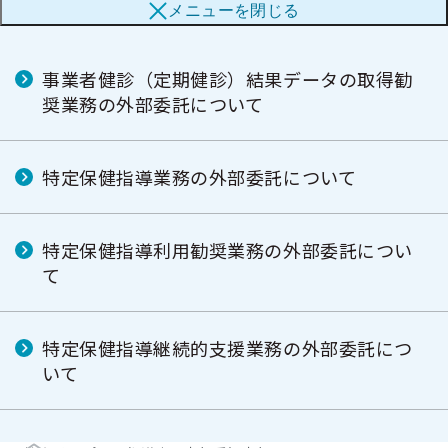
外部委託業者の公表について
メニューを
閉じる
ブ
メ
メ
ニ
ニ
ュ
ュ
ー
事業者健診（定期健診）結果データの取得勧
ー
奨業務の外部委託について
特定保健指導業務の外部委託について
特定保健指導利用勧奨業務の外部委託につい
て
特定保健指導継続的支援業務の外部委託につ
いて