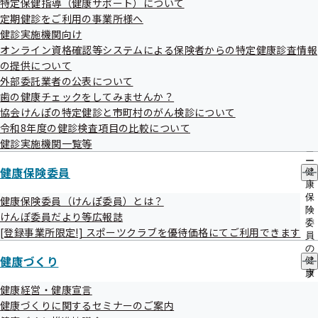
特定保健指導（健康サポート）について
電話による支援）の一部を下記のとおり外部委託しておりま
出
指
定期健診をご利用の事業所様へ
先
導
す。
一
健診実施機関向け
の
つきましては、特定保健指導初回面談終了後に委託先より、
覧
ご
オンライン資格確認等システムによる保険者からの特定健康診査情報
の
案
文書または電話による連絡をさせていただくことがございま
の提供について
サ
内
外部委託業者の公表について
すので、あらかじめご了承願います。
ブ
の
メ
歯の健康チェックをしてみませんか？
サ
加入者お一人おひとりの健康のため尽力してまいりますの
ニ
ブ
協会けんぽの特定健診と市町村のがん検診について
で、ご理解のほどよろしくお願いいたします。なお、継続支
ュ
メ
令和8年度の健診検査項目の比較について
ー
ニ
援業務を委託する場合は、初回面談させていただく際、対象
健診実施機関一覧等
ュ
の方に文書および口頭でご説明させていただきます。
ー
健康保険委員
健
康
保
健康保険委員（けんぽ委員）とは？
険
けんぽ委員だより等広報誌
委
[登録事業所限定!] スポーツクラブを優待価格にてご利用できます
員
の
健康づくり
健
サ
委託期間
康
ブ
づ
メ
健康経営・健康宣言
く
ニ
健康づくりに関するセミナーのご案内
令和8年4月1日～令和9年3月31日
り
ュ