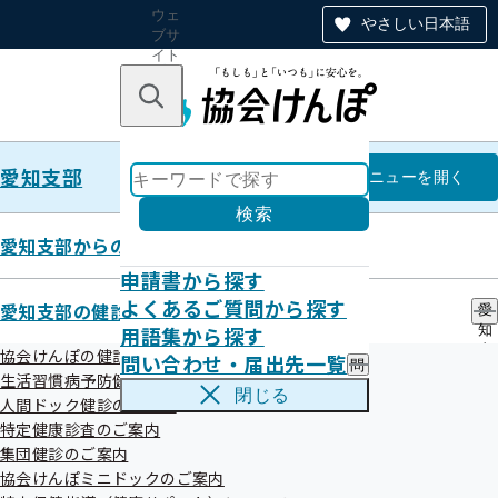
ウェ
やさしい日本語
ブサ
イト
全体
のナ
キーワードで探す
ビ
ゲー
ショ
愛知支部
ン
愛知支部
メニュー
を開く
検索
愛知支部からのお知らせ
申請書から探す
特定保健指導継続的支援業務の外
よくあるご質問から探す
愛知支部の健診・保健指導のご案内
愛
用語集から探す
知
部委託について
支
協会けんぽの健診事業について
問い合わせ・届出先一覧
問
部
生活習慣病予防健診のご案内
い
の
閉じる
人間ドック健診のご案内
合
健
全国健康保険協会愛知支部（協会けんぽ愛知支部）では、
特
わ
特定健康診査のご案内
診
定保健指導
における継続支援業務（協会けんぽ愛知支部所属
せ
・
集団健診のご案内
・
保
の保健師・管理栄養士が初回に面談した後のメール・手紙・
協会けんぽミニドックのご案内
届
健