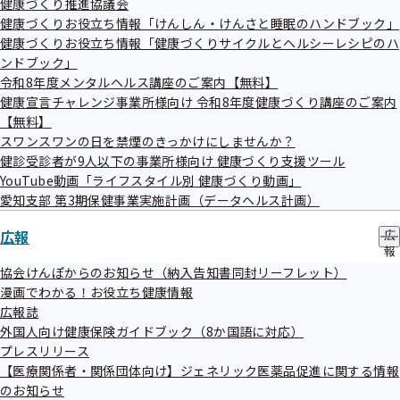
健康づくり推進協議会
の
ー
健康づくりお役立ち情報「けんしん・けんさと睡眠のハンドブック」
サ
ブ
健康づくりお役立ち情報「健康づくりサイクルとヘルシーレシピのハ
メ
ンドブック」
ニ
令和8年度メンタルヘルス講座のご案内【無料】
ュ
健康宣言チャレンジ事業所様向け 令和8年度健康づくり講座のご案内
ー
【無料】
委託事業者
スワンスワンの日を禁煙のきっかけにしませんか？
健診受診者が9人以下の事業所様向け 健康づくり支援ツール
YouTube動画「ライフスタイル別 健康づくり動画」
株式会社 ベストライフ・プロモーション
愛知支部 第3期保健事業実施計画（データヘルス計画）
広報
広
報
の
協会けんぽからのお知らせ（納入告知書同封リーフレット）
サ
漫画でわかる！お役立ち健康情報
ブ
広報誌
メ
所在地
外国人向け健康保険ガイドブック（8か国語に対応）
ニ
ュ
プレスリリース
ー
【医療関係者・関係団体向け】ジェネリック医薬品促進に関する情報
神奈川県川崎市中原区下小田中2丁目12－5（富士通中原ビ
のお知らせ