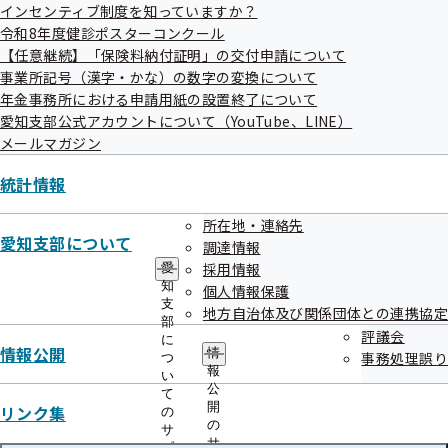
ル）
インセンティブ制度を知っていますか？
令和8年度健診ポスターコンクール
【任意継続】「保険料納付証明」の交付申請について
事業所記号（漢字・かな）の数字の変換について
年金事務所における申請用紙の設置終了について
愛知支部公式アカウントについて（YouTube、LINE）
メールマガジン
電話番号
統計情報
0120-294-304
所在地・連絡先
愛知支部について
調達情報
採用情報
愛
更新
令和08年05月01日
知
個人情報保護
支
地方自治体及び関係団体との連携協定
部
評議会
に
情報公開
情
事務処理誤り
つ
報
い
公
て
開
リンク集
の
の
サ
サ
ブ