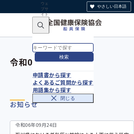
ウェ
やさしい日本語
ブサ
イト
全体
のナ
キーワードで探す
ビ
ゲー
ショ
ン
検索
令和06年09月
申請書から探す
よくあるご質問から探す
用語集から探す
閉じる
お知らせ
令和06年09月24日