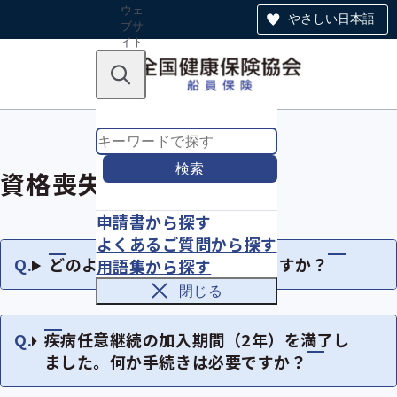
ウェ
やさしい日本語
ブサ
イト
全体
のナ
キーワードで探す
ビ
ゲー
ショ
ン
検索
資格喪失について
申請書から探す
よくあるご質問から探す
どのような時に資格を喪失しますか？
用語集から探す
閉じる
疾病任意継続の加入期間（2年）を満了し
ました。何か手続きは必要ですか？