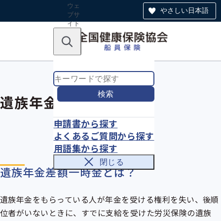
ウェ
やさしい日本語
ブサ
イト
全体
のナ
キーワードで探す
ビ
ゲー
ショ
ン
検索
遺族年金差額一時金
申請書から探す
よくあるご質問から探す
用語集から探す
閉じる
遺族年金差額一時金とは？
遺族年金をもらっている人が年金を受ける権利を失い、後順
位者がいないときに、すでに支給を受けた
労災保険
の遺族