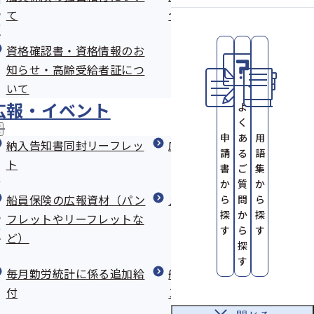
問
下船後3月の療養補償
て
ついて
の
サ
しをご提供ください
健診結果に応じたオーダーメイドの
ブ
整骨院・接骨院にかかるとき
資格確認書・資格情報のお
情報提供
メ
ニ
知らせ・高齢受給者証につ
ュ
かり方
疾病任意継続
健診実施機関の募集
特定健康診査等実施計画
いて
ー
広報・イベント
よ
葬祭料・家族葬祭料
ト
く
広
申
あ
用
報
納入告知書同封リーフレッ
広報
請
る
語
療養費（治療用装具）
・
り宣言のエントリー
シンプルでかんたん！栄養レシピを
ト
書
ご
集
イ
す！
公開中
ベ
か
質
か
その他の保険給付
ン
船員保険の広報資材（パン
メールマガジン
ら
問
ら
ト
探
か
探
くり宣言」エント
船員健康づくりサポーター大募集！
した。
フレットやリーフレットな
の
す
ら
す
サ
一覧
日にわたり、新たな船員保険にふさわしいシンボルマークを募集
ど）
ブ
探
メ
す
う 船員保険健康ア
ニ
「オンライン禁煙プログラム」参加
毎月勤労統計に係る追加給
船員保険部におけるマイナ
保険協会船員保険協議会において、応募の中から下記のシンボル
ュ
職務外疾病給付の申請書
者募集中！
付
ンバーの取扱いについて
ー