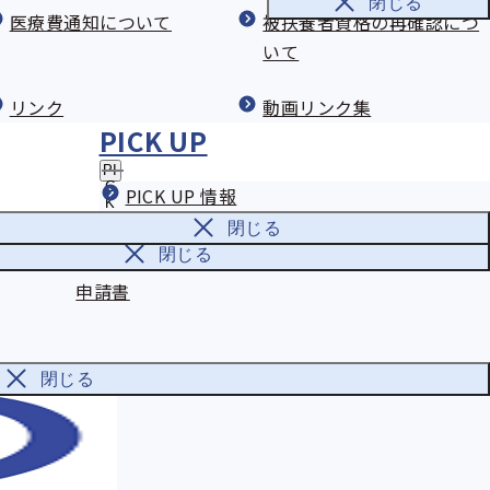
閉じる
職務上年金の申請書
ヘルスコンパス（船員のためのやさ
医療費通知について
被扶養者資格の再確認につ
しい健康づくり）
いて
疾病任意継続の申請書
画
船員保険事業（健康づくりの支援）
リンク
動画リンク集
申請
マイナンバー新規（変更）登録申出書
に関するアンケート
PICK UP
の節約
PI
C
PICK UP 情報
扱い
旧姓併記の取扱い
K
リック医薬品について
U
閉じる
P
の
閉じる
資格確認書交付申請書・資格情報のお知らせ交付
サ
申請書
ブ
メ
ニ
ュ
ー
閉じる