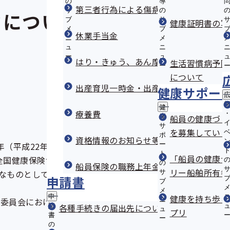
の
導
第三者行為による傷病届
サ
の
クについて
ブ
サ
健康証明書の写
メ
ブ
休業手当金
ニ
メ
ュ
ニ
ー
ュ
はり・きゅう、あん摩・マッサージのか
生活習慣病予防
ー
について
出産育児一時金・出産手当金
健康サポー
健
療養費
康
船員の健康づく
サ
を募集していま
ポ
資格情報のお知らせ等をなくしたとき
0年（平成22年）で70周年を迎えました。
ー
ト
「船員の健康づ
全国健康保険協会は国から船員保険事業の運営を引き継ぎま
の
船員保険の職務上年金
リー船舶所有者
ものとしていただけるよう、平成22年6月10日～8月31
サ
申請書
ブ
メ
申
健康を持ち歩こ
選考委員会における選考を経て、10月28日の第7回全国健康
ニ
請
各種手続きの届出先について
ュ
プリ
書
ー
の