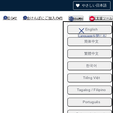
やさしい日本語
お知らせ
協会けんぽにご加入の方
Language
閲覧支援ツール
English
Languageを閉じる
简体中文
繁體中文
한국어
Tiếng Việt
Tagalog / Filipino
Português