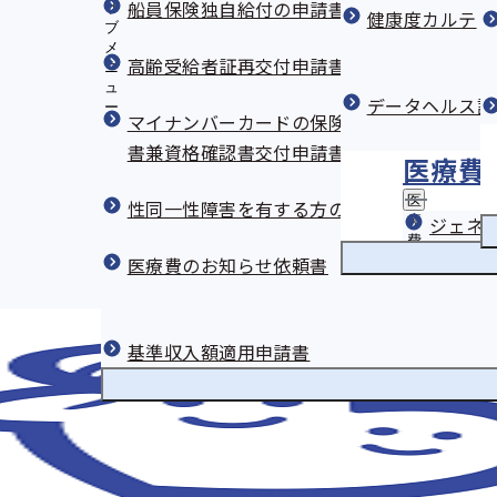
船員保険独自給付の申請書
サ
健康度カルテ
ブ
メ
高齢受給者証再交付申請書
ニ
ュ
データヘルス計
ー
マイナンバーカードの保険証利用登録の解除
書兼資格確認書交付申請書
医療費
医
性同一性障害を有する方の性別・通称名の取
療
ジェネ
費
医療費のお知らせ依頼書
の
節
約
の
サ
基準収入額適用申請書
ブ
メ
ニ
ュ
ー