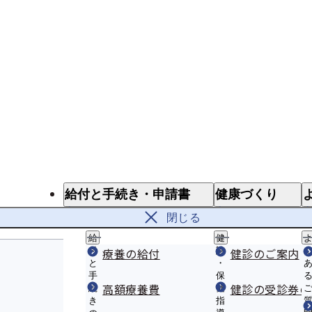
給付と手続き・申請書
健康づくり
給付と手続き
健診・保健
閉じる
給
健
付
療養の給付
診
健診のご案内
と
・
手
保
高額療養費
健診の受診券の
続
健
き
指