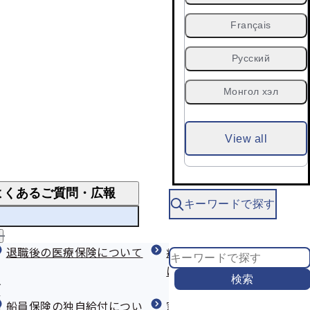
Français
Русский
Монгол хэл
View all
よくあるご質問・広報
キーワードで探す
指導
よくあるご質問
よ
く
退職後の医療保険について
限度額適用認定証
特定保健指導のご案内
疾病任意継続の加入手続き
あ
について
る
検索
送付について
傷病手当金
特定保健指導の申し込みがインター
ご
質
船員保険の独自給付につい
ネットでできるようになりました
窓口・申請書の提出などに