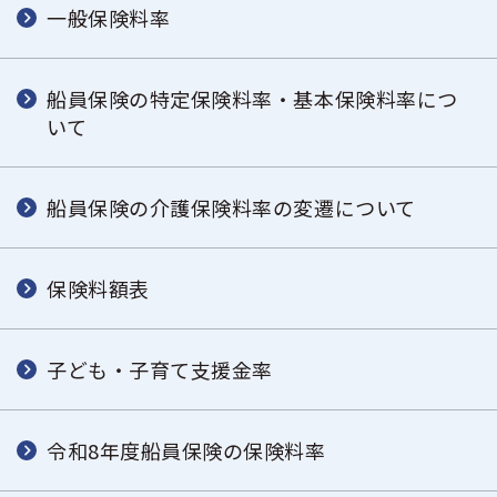
一般保険料率
船員保険の特定保険料率・基本保険料率につ
いて
船員保険の介護保険料率の変遷について
保険料額表
子ども・子育て支援金率
令和8年度船員保険の保険料率