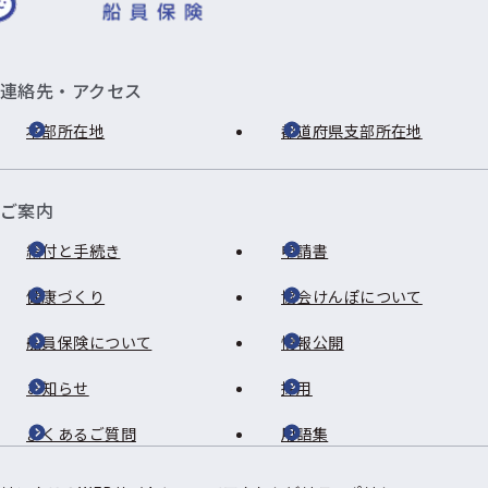
連絡先・アクセス
本部所在地
都道府県支部所在地
ご案内
給付と手続き
申請書
健康づくり
協会けんぽについて
船員保険について
情報公開
お知らせ
採用
よくあるご質問
用語集