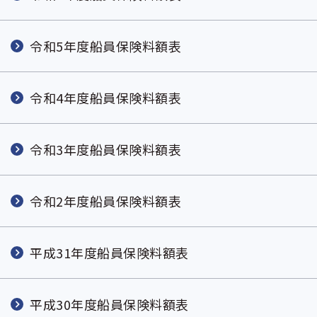
令和5年度船員保険料額表
令和4年度船員保険料額表
令和3年度船員保険料額表
令和2年度船員保険料額表
平成31年度船員保険料額表
平成30年度船員保険料額表