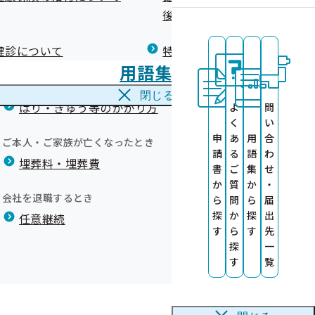
広報）
健康づくりコラム
後の健康保険）について
療養費
伴う災害
閉じる
健診について
特定保健指導について
海外で急な病気にかかり治療を受けたとき
用語集
海外療養費
閉じる
はり・きゅう等のかかり方
よ
問
く
い
申
あ
用
合
ご本人・ご家族が亡くなったとき
請
る
語
わ
埋葬料・埋葬費
書
ご
集
せ
か
質
か
・
会社を退職するとき
ら
問
ら
届
探
か
探
出
任意継続
す
ら
す
先
探
一
雨に伴う災害
す
覧