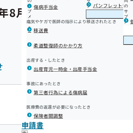
の
サ
問
パンフレット等（
傷病手当金
サ
ブ
の
年8月20日からの大雨に
ブ
メ
サ
メ
ニ
ブ
病気やケガで医師の指示により移送されたとき
ニ
ュ
メ
ュ
ー
ニ
移送費
ー
ュ
ー
柔道整復師のかかり方
出産する・したとき
せ
出産育児一時金・出産手当金
事故にあったとき
令和07年08月21日
第三者行為による傷病届
医療費の返還が必要になったとき
令和7年8月20日からの大
保険者間調整
災害情報
申請書