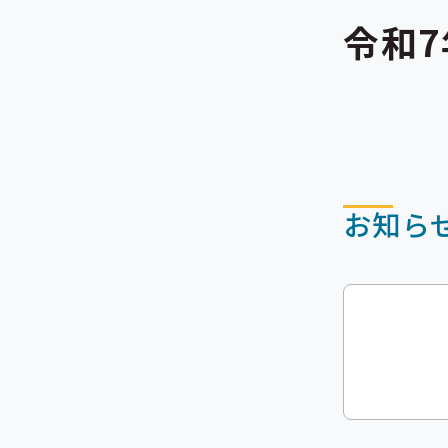
令和7
お知ら