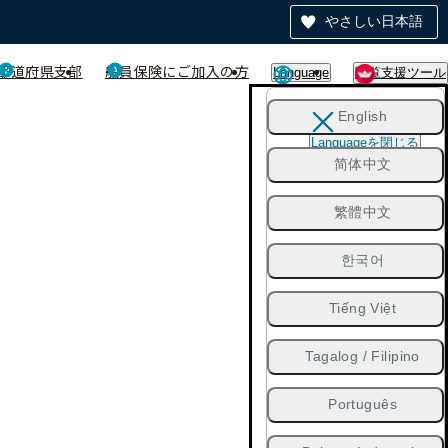
やさしい日本語
都道府県支部
船員保険にご加入の方
Language
閲覧支援ツール
English
Languageを閉じる
简体中文
繁體中文
한국어
Tiếng Việt
Tagalog / Filipino
Português