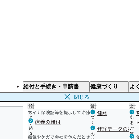
給付と手続き・申請書
健康づくり
よ
給付と手続き
健康づくり
よ
閉じる
給
健
よ
マイナ保険証等を提示して治療を受けるとき
付
康
健診
く
と
づ
あ
療養の給付
手
く
る
健診データの提供
続
り
ご
き
の
質
病気やケガで会社を休んだとき