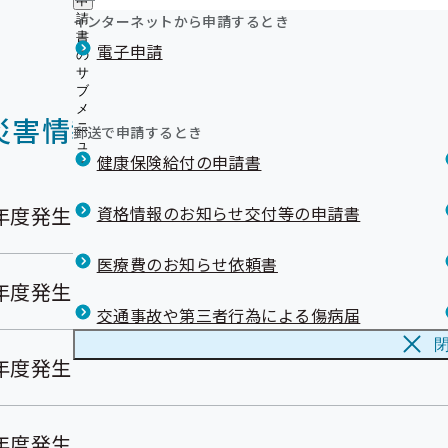
申
インターネットから申請するとき
請
書
電子申請
の
サ
ブ
メ
災害情報一覧
ニ
郵送で申請するとき
ュ
健康保険給付の申請書
ー
年度発生
資格情報のお知らせ交付等の申請書
医療費のお知らせ依頼書
年度発生
交通事故や第三者行為による傷病届
年度発生
年度発生