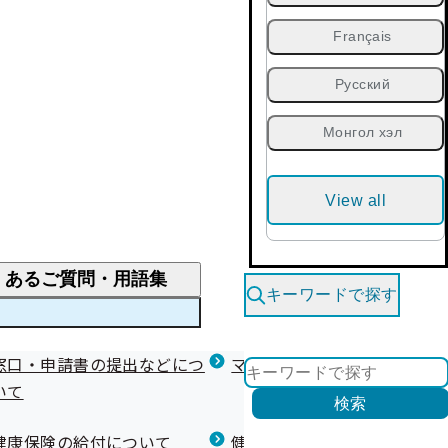
Français
Русский
Монгол хэл
View all
くあるご質問・用語集
キーワードで探す
くあるご質問
窓口・申請書の提出などにつ
医療費が高額になりそう・なったとき
健診を受けた後の健康づくり
マイナ保険証等関連について
いて
限度額適用認定・高額療養費・高額介護合算
検索
について
健康宣言（コラボヘルス）
健康保険の給付について
健康保険任意継続制度（退職
医療費の全額を負担したとき