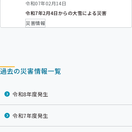
出
令和07年02月14日
先
令和7年2月4日からの大雪による災害
一
覧
災害情報
の
サ
ブ
メ
ニ
ュ
ー
過去の災害情報一覧
令和8年度発生
令和7年度発生