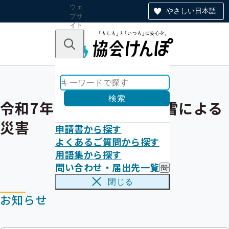
ウェ
やさしい日本語
ブサ
イト
全体
のナ
キーワードで探す
ビ
ゲー
ショ
ン
検索
令和7年2月4日からの大雪による
災害
申請書から探す
よくあるご質問から探す
用語集から探す
問い合わせ・届出先一覧
問
い
閉じる
合
お知らせ
わ
せ
・
届