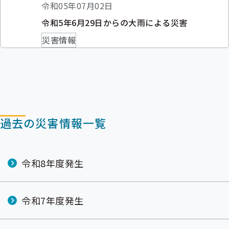
出
令和05年07月02日
先
令和5年6月29日からの大雨による災害
一
覧
災害情報
の
サ
ブ
メ
ニ
ュ
ー
過去の災害情報一覧
令和8年度発生
令和7年度発生