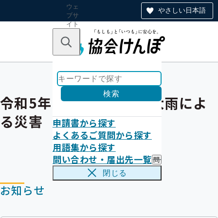
ウェ
やさしい日本語
ブサ
イト
全体
のナ
キーワードで探す
ビ
ゲー
ショ
ン
検索
令和5年6月29日からの大雨によ
る災害
申請書から探す
よくあるご質問から探す
用語集から探す
問い合わせ・届出先一覧
問
い
閉じる
合
お知らせ
わ
せ
・
届