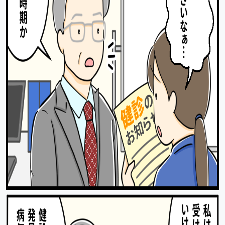
出
先
一
覧
の
サ
ブ
メ
ニ
ュ
ー