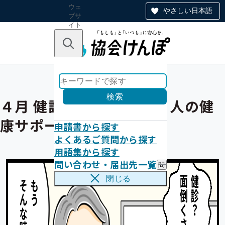
ウェ
やさしい日本語
ブサ
イト
全体
のナ
キーワードで探す
ビ
ゲー
ショ
ン
検索
４月 健診で守る未来 働く人の健
康サポート！
申請書から探す
よくあるご質問から探す
用語集から探す
問い合わせ・届出先一覧
問
い
閉じる
合
わ
せ
・
届