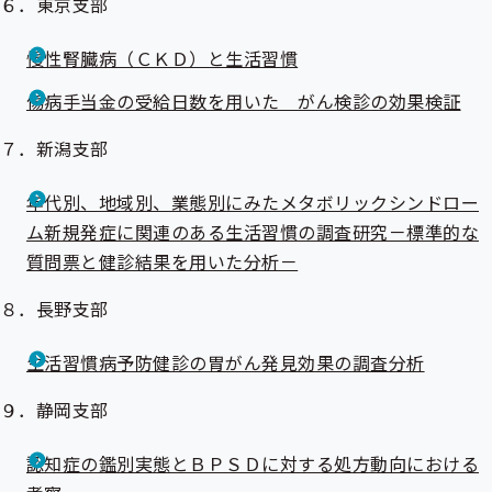
６．東京支部
慢性腎臓病（ＣＫＤ）と生活習慣
傷病手当金の受給日数を用いた がん検診の効果検証
７．新潟支部
年代別、地域別、業態別にみたメタボリックシンドロー
ム新規発症に関連のある生活習慣の調査研究－標準的な
質問票と健診結果を用いた分析－
８．長野支部
生活習慣病予防健診の胃がん発見効果の調査分析
９．静岡支部
認知症の鑑別実態とＢＰＳＤに対する処方動向における