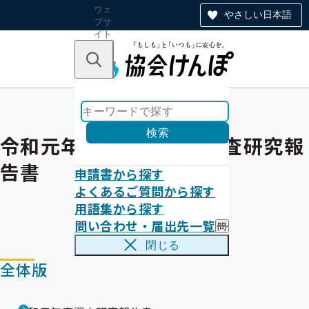
ウェ
やさしい日本語
ブサ
イト
全体
のナ
キーワードで探す
ビ
ゲー
ショ
ン
検索
令和元年度協会けんぽ調査研究報
告書
申請書から探す
よくあるご質問から探す
用語集から探す
問い合わせ・届出先一覧
問
い
閉じる
合
全体版
わ
せ
・
届