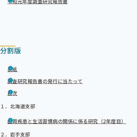
令和元年度調査研究報告書
出
先
一
覧
の
サ
ブ
メ
ニ
分割版
ュ
ー
表紙
調査研究報告書の発行に当たって
目次
１．北海道支部
歯周疾患と生活習慣病の関係に係る研究（2年度目）
２．岩手支部