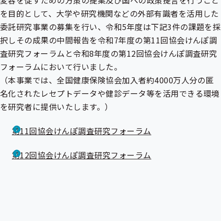
変容を促すための方策の提案及び国への政策提言を行うこと
出
を目的として、大学や研究機関などの外部有識者を活用した
先
一
委託研究事業の募集を行い、令和5年度は下記3件の課題を採
覧
択しその成果の中間報告を令和7年度の第11回協会けんぽ調
の
サ
査研究フォーラムと令和8年度の第12回協会けんぽ調査研究
ブ
フォーラムにおいて行いました。
メ
ニ
（本事業では、全国健康保険協会加入者約4000万人分の匿
ュ
名化されたレセプトデータや健診データ等を活用できる環境
ー
を研究者に提供いたします。）
第11回協会けんぽ調査研究フォーラム
第12回協会けんぽ調査研究フォーラム