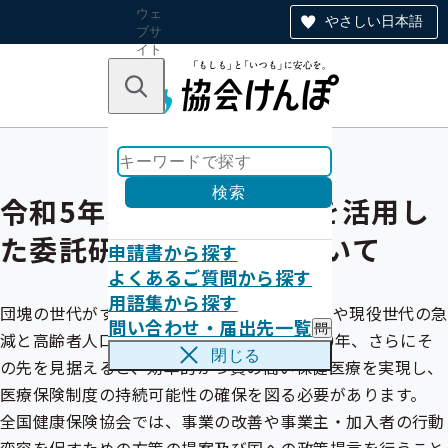
ウェ
やさしい日本語
ブサ
イト
全体
のナ
キーワードで探す
ビ
ゲー
ショ
ン
検索
令和5年度「外部有識者を活用し
た委託研究」の採択について
申請書から探す
よくあるご質問から探す
用語集から探す
団塊の世代がすべて後期高齢者となる2025年や現役世代の急
問い合わせ・届出先一覧
問
減と高齢者人口のピークが同時に訪れる2040年、さらにそ
い
閉じる
の先を見据えると、効率的かつ質の高い保健医療を実現し、
合
わ
医療保険制度の持続可能性の確保を図る必要があります。
せ
全国健康保険協会では、事業の改善や事業主・加入者の行動
・
届