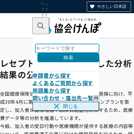
ウェ
やさしい日本語
ブサ
イト
全体
のナ
キーワードで探す
ビ
ゲー
ショ
ン
検索
レセプトデータ等を活用した分析
結果の公表について
申請書から探す
よくあるご質問から探す
用語集から探す
全国健康保険協会では、保険者機能の強化・発揮に向け、平
問い合わせ・届出先一覧
問
成30年4月に第4期の保険者機能強化アクションプランを策
い
閉じる
定し、加入者の健康増進や医療費適正化に資するため、医療
合
わ
費データ等の分析を推進しています。
せ
今般、加入者の受診行動や医療機関が提供する医療の内容等
・
届