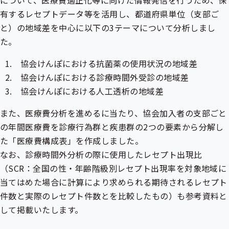
について、医療費適正化等に向けた情報発信を行うため、保
出
有するレセプトデータ等を活用し、都道府県単位（支部ご
先
一
と）の地域差を中心に以下の3テーマについて分析しまし
覧
た。
の
サ
ブ
協会けんぽにおける抗菌薬の使用状況の地域差
メ
協会けんぽにおける診療時間外受診の地域差
ニ
ュ
協会けんぽにおける人工透析の地域差
ー
また、医療費分析を進めるに当たり、協会加入者の支部ごと
の年間医療費を診療行為群と疾患群の2つの要素から分解し
た「医療費構成表」を作成しました。
なお、診療時間外分析の際に使用したレセプト出現比
（SCR：全国の性・年齢階級別レセプト出現率を対象地域に
当てはめた場合に計算により求められる期待されるレセプト
件数と実際のレセプト件数とを比較したもの）も参考資料と
して掲載いたします。