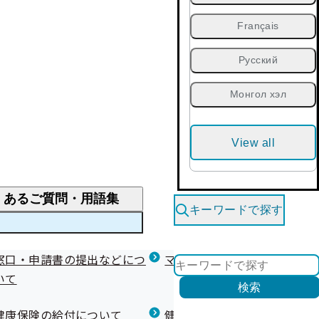
Français
Русский
Монгол хэл
View all
くあるご質問・用語集
キーワードで探す
くあるご質問
窓口・申請書の提出などにつ
医療費が高額になりそう・なったとき
健診を受けた後の健康づくり
マイナ保険証等関連について
いて
限度額適用認定・高額療養費・高額介護合算
検索
について
健康宣言（コラボヘルス）
健康保険の給付について
健康保険任意継続制度（退職
医療費の全額を負担したとき