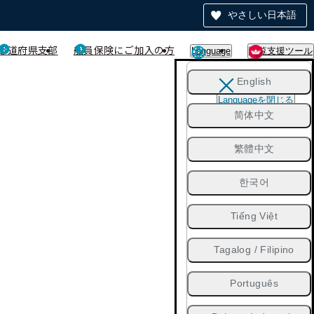
やさしい日本語
都道府県支部
船員保険にご加入の方
Language
閲覧支援ツール
English
Languageを閉じる
简体中文
繁體中文
한국어
Tiếng Việt
Tagalog / Filipino
Português