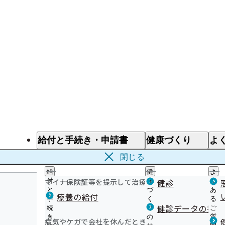
給付と手続き・申請書
健康づくり
よ
給付と手続き
健康づくり
よ
閉じる
給
健
よ
マイナ保険証等を提示して治療を受けるとき
付
康
健診
く
と
づ
あ
療養の給付
手
く
る
健診データの提供
続
り
ご
き
の
質
病気やケガで会社を休んだとき