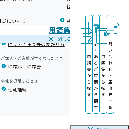
広報）
健康づくりコラム
後の健康保険）について
療養費
閉じる
健診について
特定保健指導について
海外で急な病気にかかり治療を受けたとき
用語集
海外療養費
事案名
閉じる
はり・きゅう等のかかり方
よ
問
く
い
誤りについて
申
あ
用
合
ご本人・ご家族が亡くなったとき
請
る
語
わ
埋葬料・埋葬費
書
ご
集
せ
か
質
か
・
会社を退職するとき
ら
問
ら
届
探
か
探
出
任意継続
す
ら
す
先
探
一
す
覧