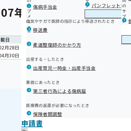
の
サ
問
パンフレット等（
傷病手当金
サ
ブ
の
07年度
ブ
メ
サ
メ
ニ
ブ
病気やケガで医師の指示により移送されたとき
ニ
ュ
メ
ュ
ー
ニ
移送費
ー
ュ
ー
掲載日
柔道整復師のかかり方
02月28日
医療費のお知らせの誤送付について
04月30日
生活習慣病予防健診対象者一覧表等の引渡し
出産する・したとき
出産育児一時金・出産手当金
事故にあったとき
第三者行為による傷病届
医療費の返還が必要になったとき
事務処理誤り
保険者間調整
申請書