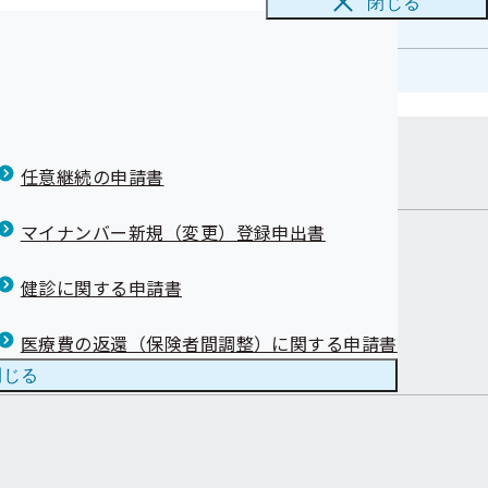
令和07年度
閉じる
在地
任意継続の申請書
マイナンバー新規（変更）登録申出書
健診に関する申請書
健康づくり
お知らせ
医療費の返還（保険者間調整）に関する申請書
閉じる
用語集