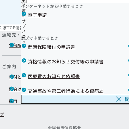
令和08年度
申
インターネットから申請するとき
請
書
電子申請
の
サ
ブ
んぽTOP
情報公開
事務処理誤り
令和07年度
メ
連絡先・アクセス
ニ
郵送で申請するとき
ュ
本部所在地
都道府県支部所
健康保険給付の申請書
ー
資格情報のお知らせ交付等の申請書
ご案内
医療費のお知らせ依頼書
給付と手続き
申請書
協会けんぽについて
情報公開
交通事故や第三者行為による傷病届
採用
よくあるご質問
ップ
全国健康保険協会