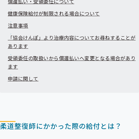
償還払い・受領委任について
出
先
健康保険給付が制限される場合について
一
覧
注意事項
の
サ
ブ
「協会けんぽ」より治療内容についてお尋ねすることが
メ
あります
ニ
ュ
受領委任の取扱いから償還払いへ変更となる場合があり
ー
ます
申請に関して
柔道整復師にかかった際の給付とは？