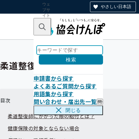
ウェ
やさしい日本語
ブサ
イト
全体
のナ
キーワードで探す
ビ
ゲー
ショ
ン
検索
柔道整復師のかかり方
申請書から探す
よくあるご質問から探す
用語集から探す
目次
問い合わせ・届出先一覧
問
い
閉じる
合
柔道整復師にかかった際の給付とは？
わ
せ
健康保険の対象とならない場合
・
届