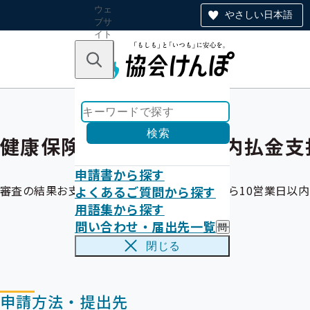
ウェ
やさしい日本語
ブサ
イト
全体
のナ
キーワードで探す
ビ
ゲー
ショ
ン
検索
健康保険出産育児一時金内払金支
申請書から探す
審査の結果お支払い可能であれば、受付日から10営業日以
よくあるご質問から探す
用語集から探す
問い合わせ・届出先一覧
問
い
閉じる
合
わ
せ
・
申請方法・提出先
届