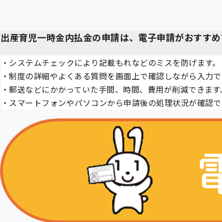
出
先
一
覧
出産育児一時金
内払金の申請は、電子申請がおすすめ
の
サ
ブ
・システムチェックにより記載もれなどのミスを防げます。
メ
・制度の詳細やよくある質問を画面上で確認しながら入力で
ニ
ュ
・郵送などにかかっていた手間、時間、費用が削減できます
ー
・スマートフォンやパソコンから申請後の処理状況が確認で